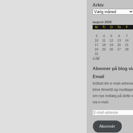
Arkiv
Arkiv
august 2026
M
Ti
O
To
F
3
4
5
6
7
10
11
12
13
14
17
18
19
20
21
24
25
26
27
28
31
« jul
Abonner på blog vi
Email
Indtast din e-mail-adresse
blive tilmeldt og modtag
om nye indlæg på dette 
via e-mail.
E-
mail-
adresse
Abonnér