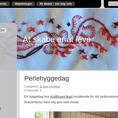
torie.
Vejledninger
At skabe – om mig selv
At skabe er at leve
Et indblik i mine elevers og egne tekstile arbejder.
Perlehyggedag
Categories:
at lave smykker
Comments: 2
En hyggedag hos
Kridthuset-Ikast
resulterede for mit vedkommend
Præsenteres med mig selv som model.
g