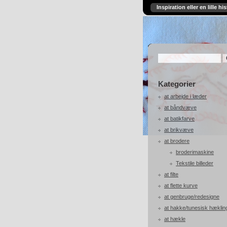
Inspiration eller en lille his
Kategorier
at arbejde i læder
at båndvæve
at batikfarve
at brikvæve
at brodere
broderimaskine
Tekstile billeder
at filte
at flette kurve
at genbruge/redesigne
at hakke/tunesisk hæklin
at hækle