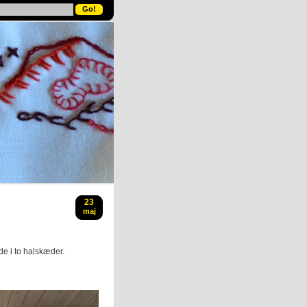
23
maj
e i to halskæder.