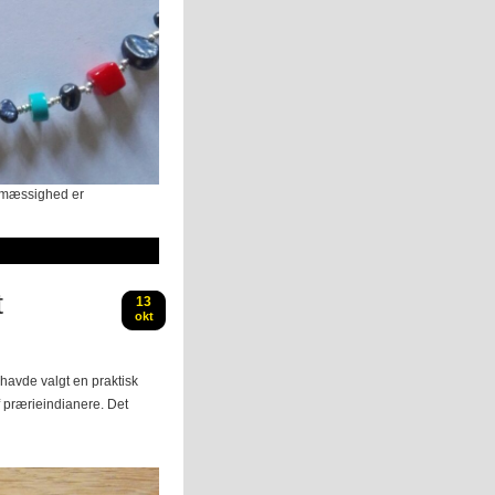
elmæssighed er
t
13
okt
havde valgt en praktisk
af prærieindianere. Det