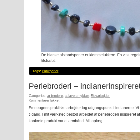
De blanke afstandsperler er klemmelukkere. En vis ureg
tilstræbt.
Tags:
Papirperler
Perlebroderi – indianerinspirere
Categories:
at brodere
,
at lave smykker
,
Elevarbejder
til
Kommentarer lukket
Perlebroderi
Emneugens praktiske arbejder tog udgangspunkt i indianerne. Vi 
–
tilgang. I mit værksted bestod arbejdet af perlebroderi inspireret 
indianerinspireret
konkrete produkt var et armbånd. Mit oplæg: