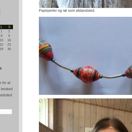
Papirperler og rør som afstandsled.
L
S
1
2
8
9
15
16
22
23
29
30
a
 for at
e besked
websted