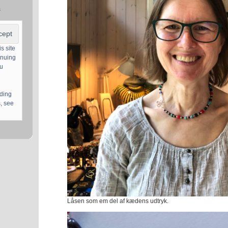
s
s site
inuing
ou
uding
, see
Låsen som em del af kædens udtryk.