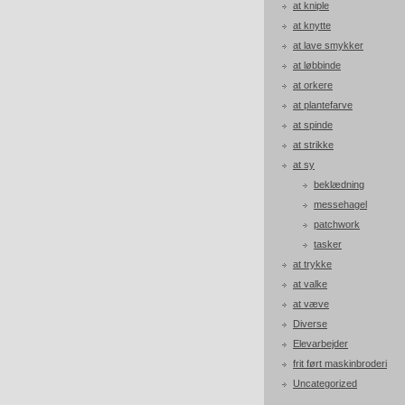
at kniple
at knytte
at lave smykker
at løbbinde
at orkere
at plantefarve
at spinde
at strikke
at sy
beklædning
messehagel
patchwork
tasker
at trykke
at valke
at væve
Diverse
Elevarbejder
frit ført maskinbroderi
Uncategorized