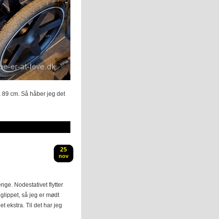
 89 cm. Så håber jeg det
25
nov
ænge. Nodestativet flytter
 glippet, så jeg er mødt
t ekstra. Til det har jeg