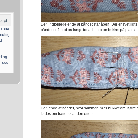
s
Den indfoldede ende af båndet står åben. Der er syet lidt 
s site
båndet er foldet på langs for at holde ombukket på plads.
inuing
ou
uding
, see
Den ende af båndet, hvor sømmerum er bukket om, højre si
foldes om båndets anden ende.