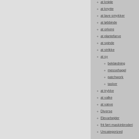
at kniple
at knytte
at lave smykker
at løbbinde
at orkere
at plantefarve
at spinde
at strikke
at sy
beklædning
messehagel
patchwork
tasker
at trykke
at valke
at væve
Diverse
Elevarbejder
frit ført maskinbroderi
Uncategorized