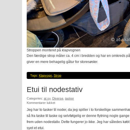
Stroppen monteret på klapvognen
Den færdige strop måler ca. 4 cm i bredden og har en omkreds på
giver en mere behagelig gåtur for storesøster.
Tags:
Klapvogn
,
Strop
Etui til nodestativ
Categories:
at sy
,
Diverse
,
tasker
til
Kommentarer lukket
Etui
Jeg har to tasker til noder, da jeg spiller i to forskellige sammenh
til
så fra taske til taske og selvfølgelig er denne flytning nogle gange
nodestativ
frem uden nodestativ. Dette fungerer jo ikke. Jeg har således købt e
syet et etui.