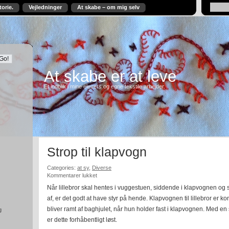
torie.
Vejledninger
At skabe – om mig selv
At skabe er at leve
Et indblik i mine elevers og egne tekstile arbejder.
Strop til klapvogn
Categories:
at sy
,
Diverse
til
Kommentarer lukket
Strop
Når lillebror skal hentes i vuggestuen, siddende i klapvognen og 
til
af, er det godt at have styr på hende. Klapvognen til lillebror er kon
klapvogn
bliver ramt af baghjulet, når hun holder fast i klapvognen. Med e
g
er dette forhåbentligt løst.