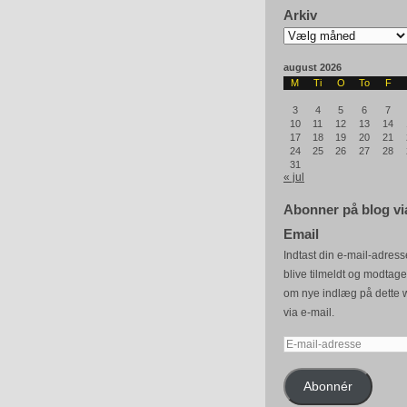
Arkiv
Arkiv
august 2026
M
Ti
O
To
F
3
4
5
6
7
10
11
12
13
14
17
18
19
20
21
24
25
26
27
28
31
« jul
Abonner på blog vi
Email
Indtast din e-mail-adresse
blive tilmeldt og modtag
om nye indlæg på dette 
via e-mail.
E-
mail-
adresse
Abonnér