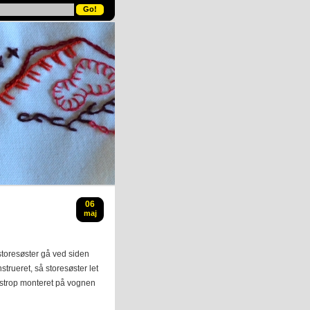
06
maj
storesøster gå ved siden
strueret, så storesøster let
n strop monteret på vognen