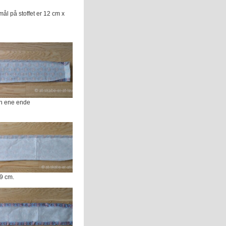
ål på stoffet er 12 cm x
en ene ende
 9 cm.