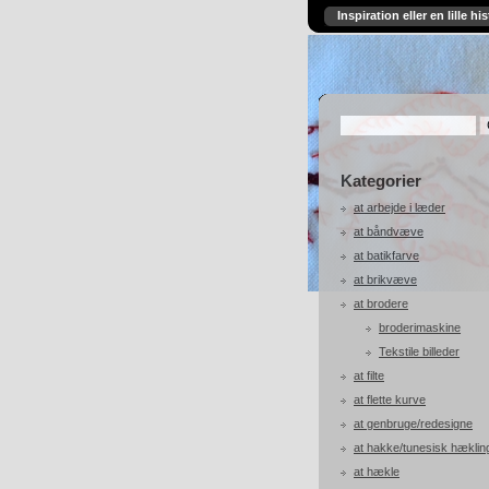
Inspiration eller en lille his
Kategorier
at arbejde i læder
at båndvæve
at batikfarve
at brikvæve
at brodere
broderimaskine
Tekstile billeder
at filte
at flette kurve
at genbruge/redesigne
at hakke/tunesisk hæklin
at hækle