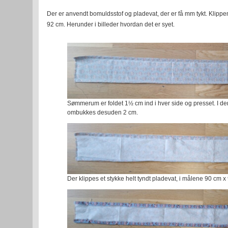
Der er anvendt bomuldsstof og pladevat, der er få mm tykt. Klippem
92 cm. Herunder i billeder hvordan det er syet.
Sømmerum er foldet 1½ cm ind i hver side og presset. I d
ombukkes desuden 2 cm.
Der klippes et stykke helt tyndt pladevat, i målene 90 cm x