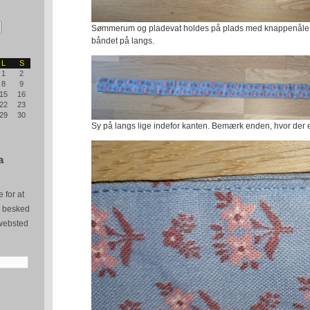
Sømmerum og pladevat holdes på plads med knappenåle. 
båndet på langs.
L
S
1
2
8
9
15
16
22
23
29
30
Sy på langs lige indefor kanten. Bemærk enden, hvor der er
a
 for at
e besked
websted