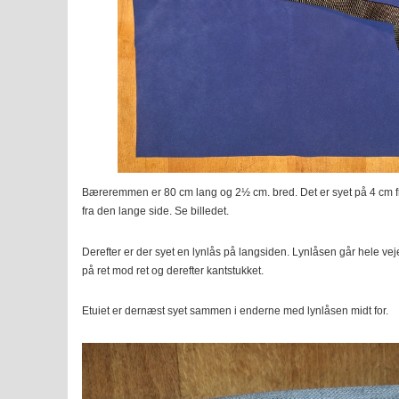
Bæreremmen er 80 cm lang og 2½ cm. bred. Det er syet på 4 cm f
fra den lange side. Se billedet.
Derefter er der syet en lynlås på langsiden. Lynlåsen går hele ve
på ret mod ret og derefter kantstukket.
Etuiet er dernæst syet sammen i enderne med lynlåsen midt for.