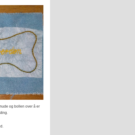
 knude og bollen over å er
sting.
nd.