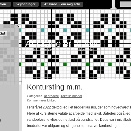
torie.
Vejledninger
At skabe – om mig selv
At skabe er at leve
Et indblik i mine elevers og egne tekstile arbejder.
Kontursting m.m.
Categories:
at brodere
,
Tekstile billeder
til
Kommentarer lukket
Kontursting
I efteråret 2022 deltog jeg i et broderikursus, der som hovedvægt
m.m.
Flere af kursisterne valgte at arbejde med tekst. Således også jeg
vandopløselig vlies og riet fast på bundstoffet. Dette var i mit tilfæl
g
broderiet var uldgarn og stingene som nævnt kontursting.