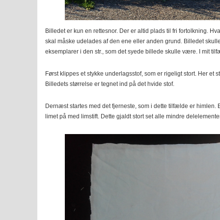
Billedet er kun en rettesnor. Der er altid plads til fri fortolkning. H
skal måske udelades af den ene eller anden grund. Billedet skulle 
eksemplarer i den str., som det syede billede skulle være. I mit til
Først klippes et stykke underlagsstof, som er rigeligt stort. Her et 
Billedets størrelse er tegnet ind på det hvide stof.
Dernæst startes med det fjerneste, som i dette tilfælde er himlen. E
limet på med limstift. Dette gjaldt stort set alle mindre delelemente