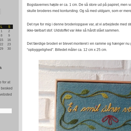
Bogstavernes højde er ca. 1 cm. De så store ud på papiret, men va
skulle broderes med kontursting. Og så med uldgarn, som er mere 
Det nye for mig i denne broderiopgave var, at vi arbejdede med s
L
S
ikke-tælbart stof. Uldstoffet var ikke så hårdt slået sammen.
1
2
8
9
15
16
Det færdige broderi er blevet monteret i en ramme og hænger nu p
22
23
29
30
“opbyggelighed”. Billedet måler ca. 12 cm x 25 cm.
a
 for at
e besked
websted