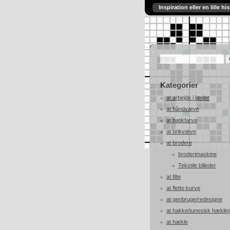
Inspiration eller en lille his
Kategorier
at arbejde i læder
at båndvæve
at batikfarve
at brikvæve
at brodere
broderimaskine
Tekstile billeder
at filte
at flette kurve
at genbruge/redesigne
at hakke/tunesisk hæklin
at hækle