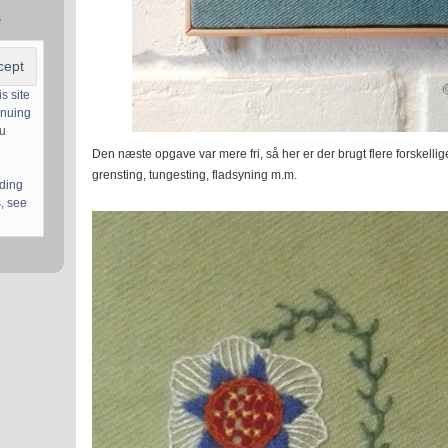
s
s site
inuing
ou
Den næste opgave var mere fri, så her er der brugt flere forskelli
grensting, tungesting, fladsyning m.m.
uding
, see