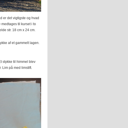
vad er det vigtigste og hvad
medtages til kurset i to
fælde str. 18 cm x 24 cm.
stykke af et gammelt lagen.
t stykke til himmel blev
r. Lim på med limstift.