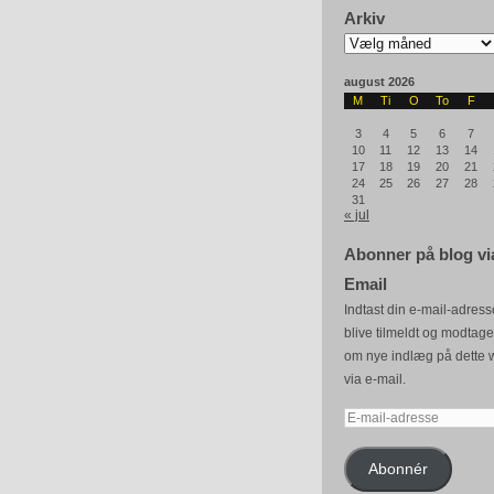
Arkiv
Arkiv
august 2026
M
Ti
O
To
F
3
4
5
6
7
10
11
12
13
14
17
18
19
20
21
24
25
26
27
28
31
« jul
Abonner på blog vi
Email
Indtast din e-mail-adresse
blive tilmeldt og modtag
om nye indlæg på dette 
via e-mail.
E-
mail-
adresse
Abonnér