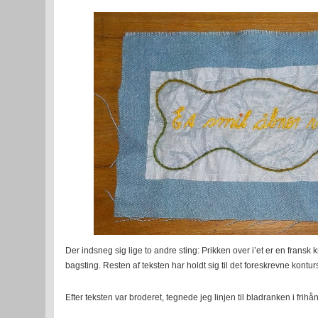
Der indsneg sig lige to andre sting: Prikken over i’et er en fransk
bagsting. Resten af teksten har holdt sig til det foreskrevne kontur
Efter teksten var broderet, tegnede jeg linjen til bladranken i frihå