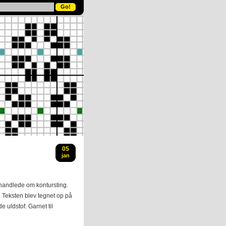
05
jan
 handlede om kontursting.
. Teksten blev tegnet op på
de uldstof. Garnet til