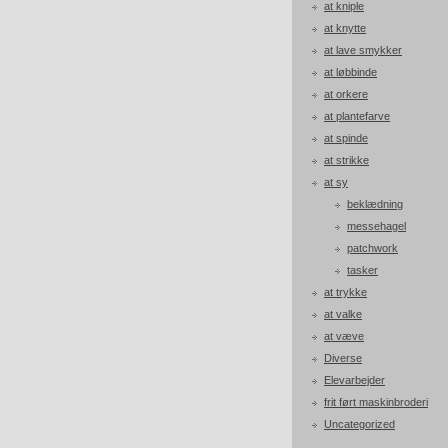
at kniple
at knytte
at lave smykker
at løbbinde
at orkere
at plantefarve
at spinde
at strikke
at sy
beklædning
messehagel
patchwork
tasker
at trykke
at valke
at væve
Diverse
Elevarbejder
frit ført maskinbroderi
Uncategorized