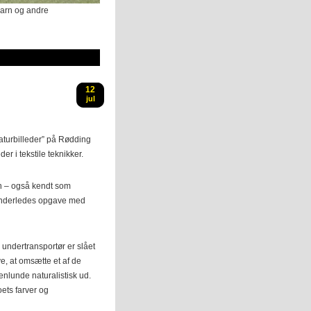
garn og andre
12
jul
aturbilleder” på Rødding
er i tekstile teknikker.
en – også kendt som
e anderledes opgave med
 undertransportør er slået
ive, at omsætte et af de
genlunde naturalistisk ud.
oets farver og