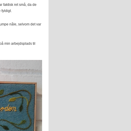
r faktisk ret små, da de
fyldigt.
tumpe nåle, selvom det var
å min arbejdsplads til