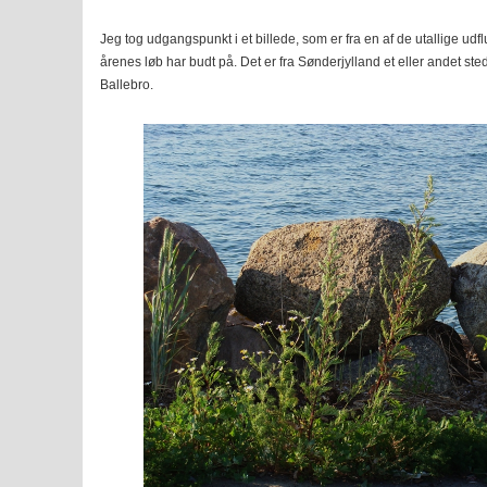
Jeg tog udgangspunkt i et billede, som er fra en af de utallige udf
årenes løb har budt på. Det er fra Sønderjylland et eller andet ste
Ballebro.