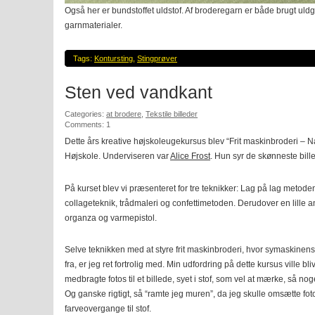
Også her er bundstoffet uldstof. Af broderegarn er både brugt uld
garnmaterialer.
Tags:
Kontursting
,
Stingprøver
Sten ved vandkant
Categories:
at brodere
,
Tekstile billeder
Comments: 1
Dette års kreative højskoleugekursus blev “Frit maskinbroderi – N
Højskole. Underviseren var
Alice Frost
. Hun syr de skønneste billed
På kurset blev vi præsenteret for tre teknikker: Lag på lag metod
collageteknik, trådmaleri og confettimetoden. Derudover en lill
organza og varmepistol.
Selve teknikken med at styre frit maskinbroderi, hvor symaskinens
fra, er jeg ret fortrolig med. Min udfordring på dette kursus ville bl
medbragte fotos til et billede, syet i stof, som vel at mærke, så no
Og ganske rigtigt, så “ramte jeg muren”, da jeg skulle omsætte fot
farveovergange til stof.