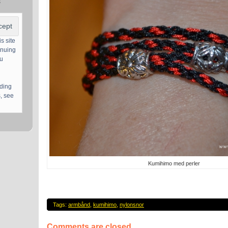
s
s site
inuing
ou
uding
, see
Kumihimo med perler
Tags:
armbånd
,
kumihimo
,
nylonsnor
Comments are closed.