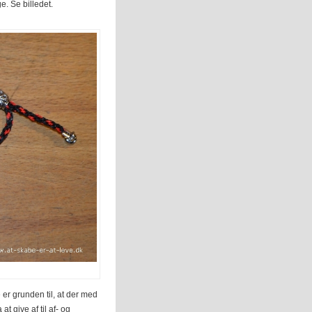
. Se billedet.
er grunden til, at der med
t give af til af- og