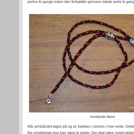
perlen to gange inden den fortsætter gennem næste perle to gange
Armbåndet åbent
Når armbåndet tages på og af, trækkes i snoren i hver ende. Dette 
fire omviklinger kun kan være to perler. Der skal være noget ekstra a