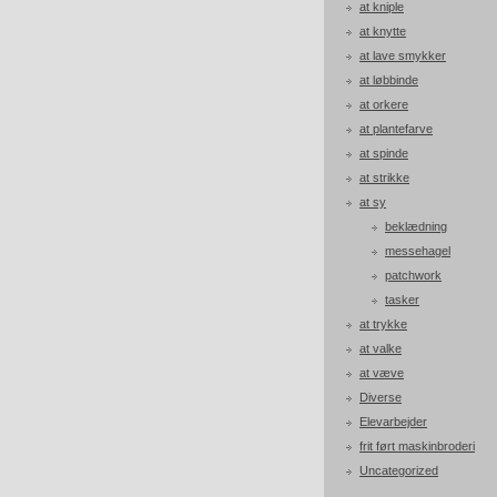
at kniple
at knytte
at lave smykker
at løbbinde
at orkere
at plantefarve
at spinde
at strikke
at sy
beklædning
messehagel
patchwork
tasker
at trykke
at valke
at væve
Diverse
Elevarbejder
frit ført maskinbroderi
Uncategorized