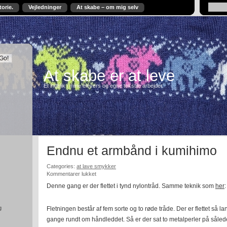
torie.
Vejledninger
At skabe – om mig selv
At skabe er at leve
Et indblik i mine elevers og egne tekstile arbejder.
Endnu et armbånd i kumihimo
Categories:
at lave smykker
til
Kommentarer lukket
Endnu
Denne gang er der flettet i tynd nylontråd. Samme teknik som
her
:
et
armbånd
i
g
Fletningen består af fem sorte og to røde tråde. Der er flettet så la
kumihimo
gange rundt om håndleddet. Så er der sat to metalperler på såle