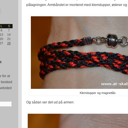
påtagningen. Armbåndet er monteret med klemdupper, øskner og l
L
S
6
7
13
14
20
21
27
28
a
 for at
e besked
websted
Klemdupper og magnetlås
Og sådan ser det ud på armen: