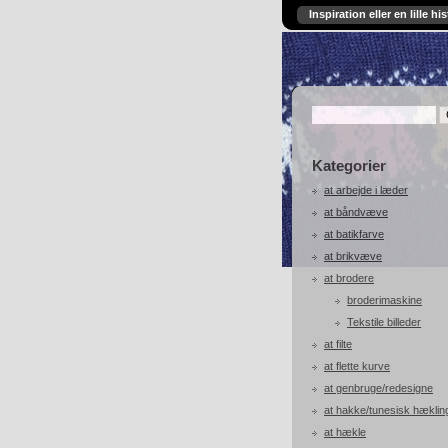
Inspiration eller en lille his
Kategorier
at arbejde i læder
at båndvæve
at batikfarve
at brikvæve
at brodere
broderimaskine
Tekstile billeder
at filte
at flette kurve
at genbruge/redesigne
at hakke/tunesisk hæklin
at hækle