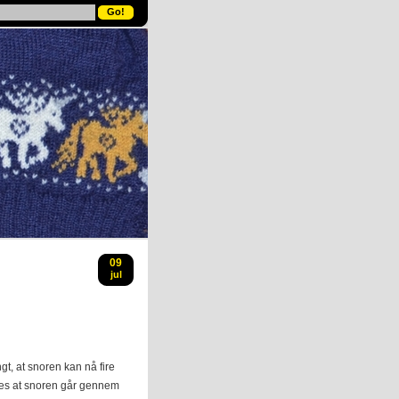
09
jul
ngt, at snoren kan nå fire
des at snoren går gennem