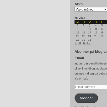
Arkiv
Arkiv
juli 2013
M
Ti
O
To
F
1
2
3
4
5
8
9
10
11
12
15
16
17
18
19
22
23
24
25
26
29
30
31
« jun
aug »
Abonner på blog vi
Email
Indtast din e-mail-adresse
blive tilmeldt og modtag
om nye indlæg på dette 
via e-mail.
E-
mail-
adresse
Abonnér