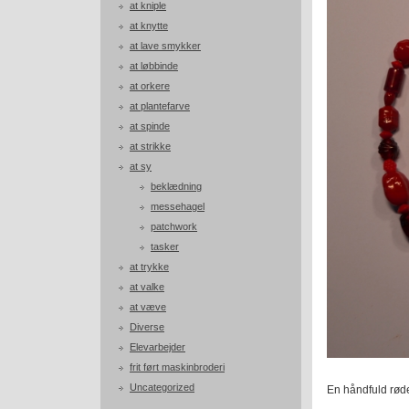
at kniple
at knytte
at lave smykker
at løbbinde
at orkere
at plantefarve
at spinde
at strikke
at sy
beklædning
messehagel
patchwork
tasker
at trykke
at valke
at væve
Diverse
Elevarbejder
frit ført maskinbroderi
Uncategorized
En håndfuld røde