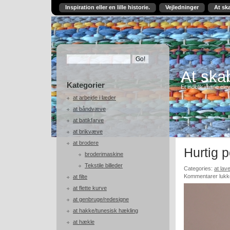
Inspiration eller en lille historie.
Vejledninger
At sk
At skab
Kategorier
Et indblik i mine ele
at arbejde i læder
at båndvæve
at batikfarve
at brikvæve
at brodere
Hurtig 
broderimaskine
Tekstile billeder
Categories:
at la
Kommentarer lukk
at filte
at flette kurve
at genbruge/redesigne
at hakke/tunesisk hækling
at hækle