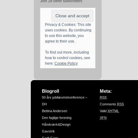
Join 28 other subscribers
Privacy & Cookies: This site
uses cookies. By continuing
to use this website, you
agree to their use.
To find out more, including
how to control cookies, see
here:
Cookie Policy
Blogroll
Meta:
50 års jubilæumskonference –
RSS
DH
Comments
RSS
Bettina Andersen
Valid
XHTML
Den faglige forening
XFN
Håndværk&Design
Gavstrik