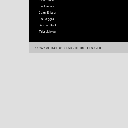
Godt Garn
Hurlumhey
Joan Eriksen
Lis Bøggild
Revl og Krat
Tekstilbiologi
© 2026 At skabe er at leve. All Rights Reserved.