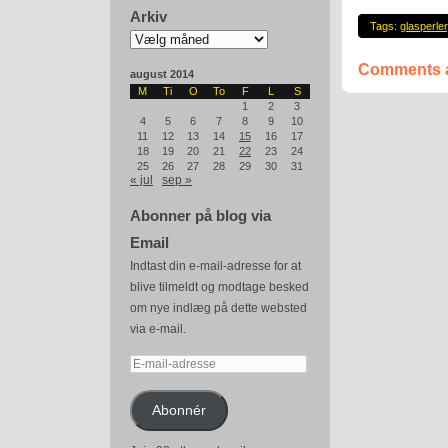
Arkiv
Tags:
glasperler
Arkiv
Comments a
august 2014
M
Ti
O
To
F
L
S
1
2
3
4
5
6
7
8
9
10
11
12
13
14
15
16
17
18
19
20
21
22
23
24
25
26
27
28
29
30
31
« jul
sep »
Abonner på blog via
Email
Indtast din e-mail-adresse for at
blive tilmeldt og modtage besked
om nye indlæg på dette websted
via e-mail.
E-
mail-
adresse
Abonnér