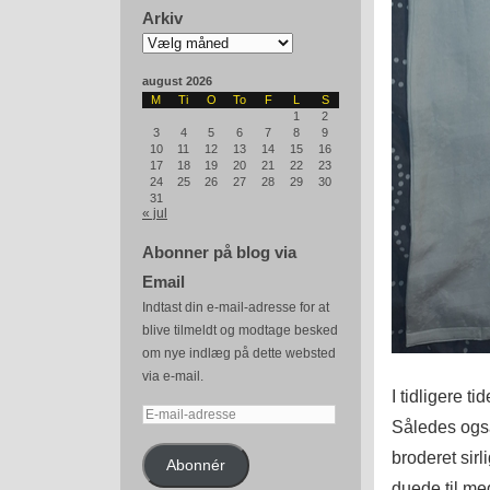
Arkiv
Arkiv
august 2026
M
Ti
O
To
F
L
S
1
2
3
4
5
6
7
8
9
10
11
12
13
14
15
16
17
18
19
20
21
22
23
24
25
26
27
28
29
30
31
« jul
Abonner på blog via
Email
Indtast din e-mail-adresse for at
blive tilmeldt og modtage besked
om nye indlæg på dette websted
via e-mail.
I tidligere t
E-
Således også
mail-
broderet sirl
adresse
Abonnér
duede til me