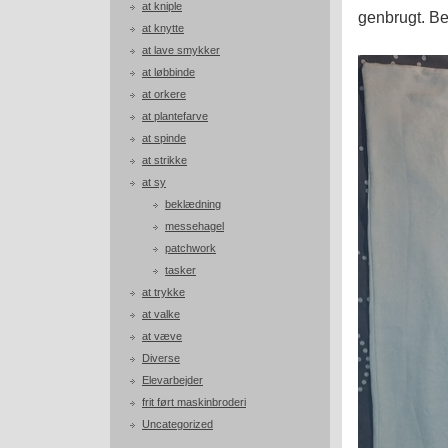
at kniple
genbrugt. Be
at knytte
at lave smykker
at løbbinde
at orkere
at plantefarve
at spinde
at strikke
at sy
beklædning
messehagel
patchwork
tasker
at trykke
at valke
at væve
Diverse
Elevarbejder
frit ført maskinbroderi
Uncategorized