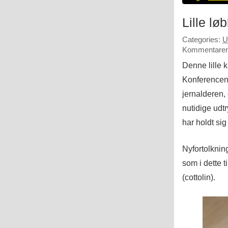
Lille lø
Categories:
U
Kommentarer 
Denne lille 
Konferencens
jernalderen,
nutidige udt
har holdt sig
Nyfortolknin
som i dette 
(cottolin).