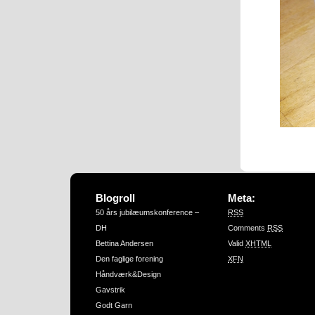
Blogroll
Meta:
50 års jubilæumskonference –
RSS
DH
Comments
RSS
Bettina Andersen
Valid
XHTML
Den faglige forening
XFN
Håndværk&Design
Gavstrik
Godt Garn