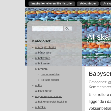
Inspiration eller en lille historie.
Vejledninger
At sk
At skab
Kategorier
Et indblik i mine ele
at arbejde i læder
at båndvæve
at batikfarve
at brikvæve
at brodere
Babyse
broderimaskine
Tekstile billeder
Categories:
a
at filte
Kommentarer 
at flette kurve
Eller rettere
at genbruge/redesigne
liggende i da
at hakke/tunesisk hækling
at hækle
voksenbetræk