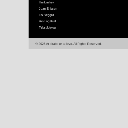
Hurlumhey
Joan Eriksen
Lis Bøggild
Revl og Krat
Tekstilbiologi
© 2026 At skabe er at leve. All Rights Reserved.