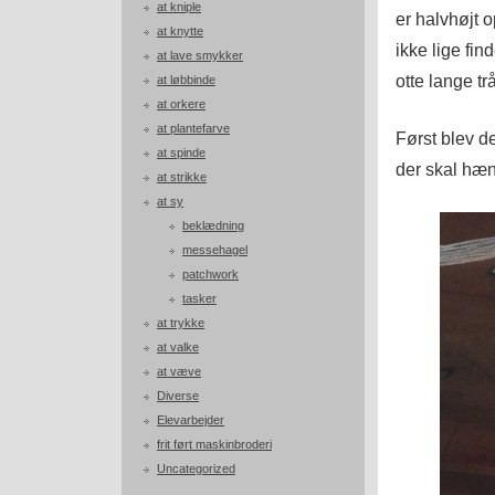
at kniple
er halvhøjt 
at knytte
ikke lige fi
at lave smykker
otte lange t
at løbbinde
at orkere
at plantefarve
Først blev d
at spinde
der skal hæn
at strikke
at sy
beklædning
messehagel
patchwork
tasker
at trykke
at valke
at væve
Diverse
Elevarbejder
frit ført maskinbroderi
Uncategorized