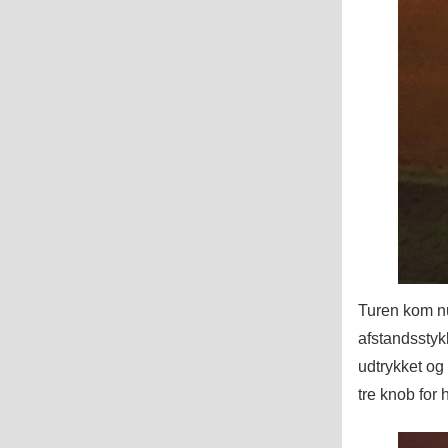
Turen kom nu
afstandsstykk
udtrykket og f
tre knob for 