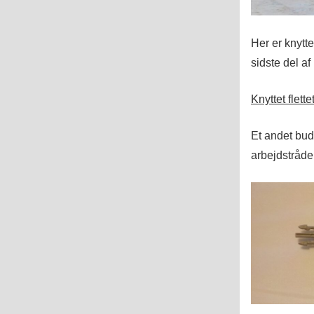
Her er knytte
sidste del a
Knyttet flett
Et andet bud
arbejdstråden