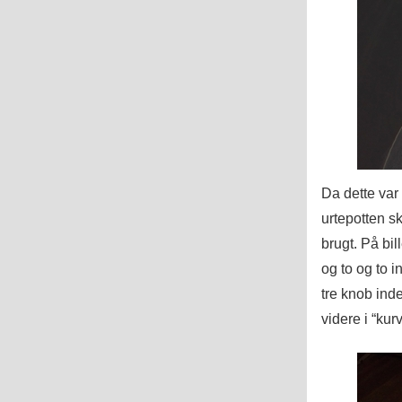
Da dette var 
urtepotten s
brugt. På bi
og to og to 
tre knob inde
videre i “kur