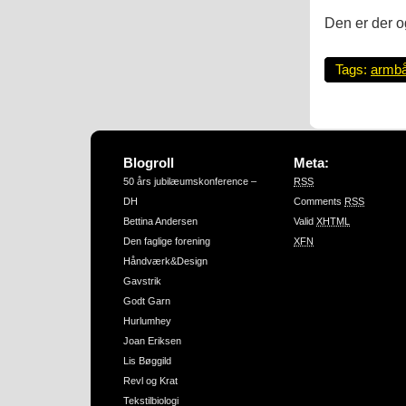
Den er der o
Tags:
armb
Blogroll
Meta:
50 års jubilæumskonference –
RSS
DH
Comments
RSS
Bettina Andersen
Valid
XHTML
Den faglige forening
XFN
Håndværk&Design
Gavstrik
Godt Garn
Hurlumhey
Joan Eriksen
Lis Bøggild
Revl og Krat
Tekstilbiologi