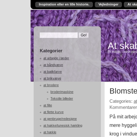
Inspiration eller en lille historie.
Vejledninger
At sk
At skab
Kategorier
Et indblik i mine ele
at arbejde i læder
at båndvæve
at batikfarve
at brikvæve
at brodere
Blomst
broderimaskine
Tekstile billeder
Categories:
a
at filte
Kommentarer 
at flette kurve
På mit arbej
at genbruge/redesigne
mere hyggelig
at hakke/tunesisk hækling
at hækle
krog i vindu