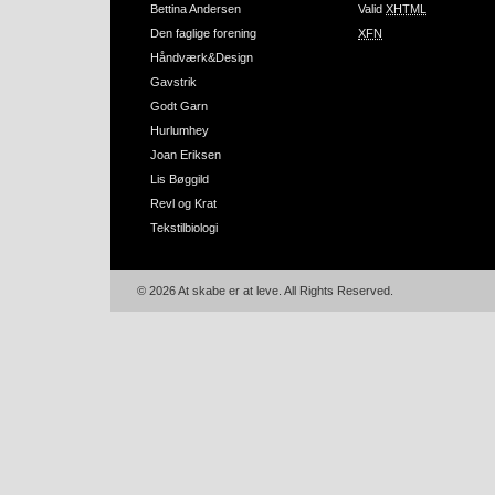
Bettina Andersen
Valid
XHTML
Den faglige forening
XFN
Håndværk&Design
Gavstrik
Godt Garn
Hurlumhey
Joan Eriksen
Lis Bøggild
Revl og Krat
Tekstilbiologi
© 2026 At skabe er at leve. All Rights Reserved.