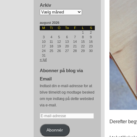
Arkiv
Arkiv
august 2026
M
Ti
O
To
F
L
S
1
2
3
4
5
6
7
8
9
10
11
12
13
14
15
16
17
18
19
20
21
22
23
24
25
26
27
28
29
30
31
« jul
Abonner på blog via
Email
Indtast din e-mail-adresse for at
blive tilmeldt og modtage besked
om nye indlæg på dette websted
via e-mail.
E-
Derefter beg
mail-
adresse
Abonnér