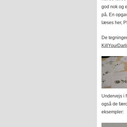
god nok og er
på. En opgav
læses her, P
De tegninger
KillYourDarli
Undervejs i 
også de færd
eksempler: