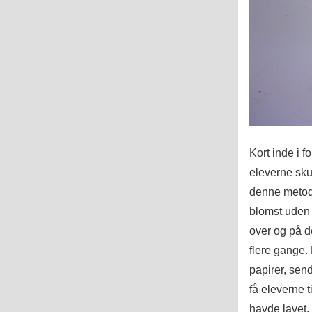
Kort inde i f
eleverne sku
denne metode
blomst uden 
over og på d
flere gange.
papirer, sen
få eleverne 
havde lavet. 