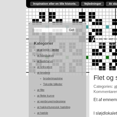
Inspiration eller en lille historie.
Vejledninger
At sk
At skab
Kategorier
Et indblik i mine ele
at arbejde i læder
at båndvæve
at batikfarve
at brikvæve
at brodere
Flet og 
broderimaskine
Tekstile billeder
Categories:
a
at filte
Kommentarer 
at flette kurve
Et af emnerne
at genbruge/redesigne
at hakke/tunesisk hækling
I sløjdlokale
at hækle