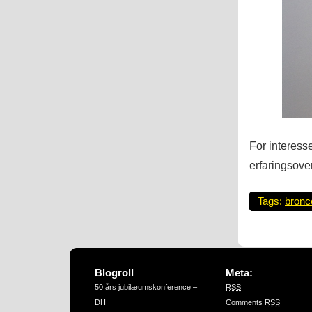
For interess
erfaringsove
Tags:
bronc
Blogroll
Meta:
50 års jubilæumskonference –
RSS
DH
Comments
RSS