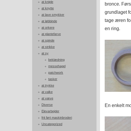
at kniple
bronce. Førs
at knytte
grundlaget f
at lave smykker
tage æren fo
at løbbinde
at orkere
en ring.
at plantefarve
at spinde
at strikke
at sy
beklædning
messehagel
patchwork
tasker
at trykke
at valke
at væve
En enkelt mo
Diverse
Elevarbejder
frit ført maskinbroderi
Uncategorized