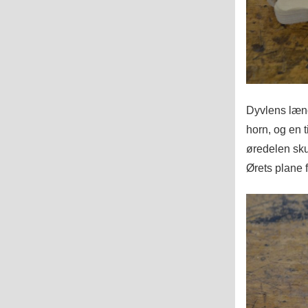
Dyvlens læng
horn, og en t
øredelen skul
Ørets plane f