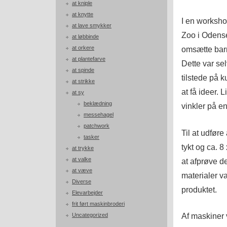
at kniple
at knytte
I en worksho
at lave smykker
Zoo i Odense
at løbbinde
at orkere
omsætte barn
at plantefarve
Dette var sel
at spinde
tilstede på 
at strikke
at få ideer. 
at sy
beklædning
vinkler på e
messehagel
patchwork
Til at udføre
tasker
tykt og ca. 8 
at trykke
at valke
at afprøve d
at væve
materialer va
Diverse
produktet.
Elevarbejder
frit ført maskinbroderi
Af maskiner 
Uncategorized