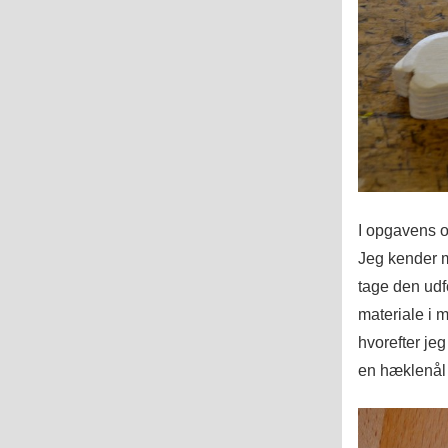
I opgavens o
Jeg kender m
tage den udfo
materiale i 
hvorefter je
en hæklenål 