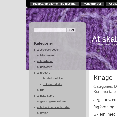
Inspiration eller en lille historie.
Vejledninger
At sk
At skab
Kategorier
Et indblik i mine ele
at arbejde i læder
at båndvæve
at batikfarve
at brikvæve
at brodere
Knage
broderimaskine
Tekstile billeder
Categories:
D
at filte
Kommentarer 
at flette kurve
Jeg har være
at genbruge/redesigne
fagforening,
at hakke/tunesisk hækling
at hækle
Skjern, med 