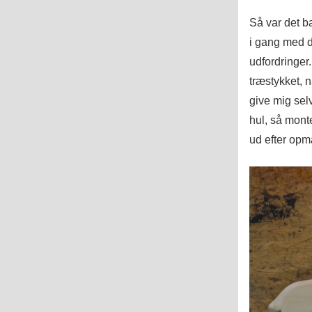
Så var det ba
i gang med d
udfordringer
træstykket, n
give mig selv
hul, så mont
ud efter op