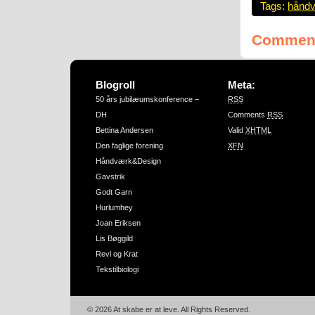
Tags:
håndv
Comment
Blogroll
Meta:
50 års jubilæumskonference –
RSS
DH
Comments
RSS
Bettina Andersen
Valid
XHTML
Den faglige forening
XFN
Håndværk&Design
Gavstrik
Godt Garn
Hurlumhey
Joan Eriksen
Lis Bøggild
Revl og Krat
Tekstilbiologi
© 2026 At skabe er at leve. All Rights Reserved.