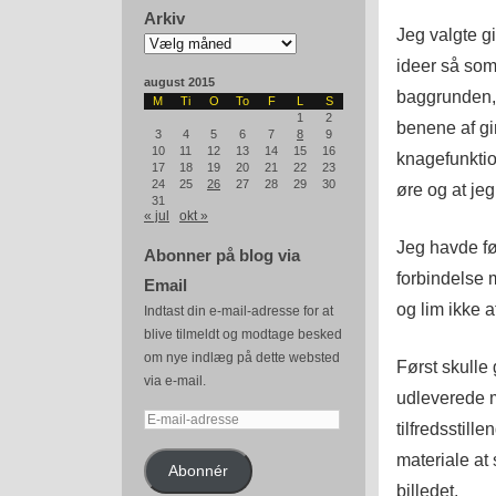
Arkiv
Jeg valgte g
Arkiv
ideer så som 
august 2015
baggrunden, 
M
Ti
O
To
F
L
S
1
2
benene af gir
3
4
5
6
7
8
9
10
11
12
13
14
15
16
knagefunktio
17
18
19
20
21
22
23
24
25
26
27
28
29
30
øre og at jeg
31
« jul
okt »
Jeg havde fø
Abonner på blog via
forbindelse
Email
og lim ikke a
Indtast din e-mail-adresse for at
blive tilmeldt og modtage besked
om nye indlæg på dette websted
Først skulle 
via e-mail.
udleverede m
E-
tilfredsstill
mail-
materiale at 
adresse
Abonnér
billedet.