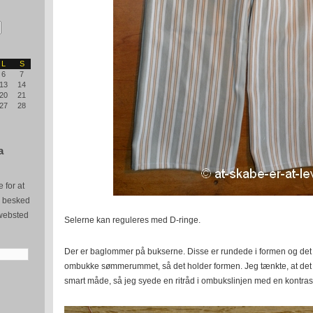
L
S
6
7
13
14
20
21
27
28
a
 for at
e besked
websted
Selerne kan reguleres med D-ringe.
Der er baglommer på bukserne. Disse er rundede i formen og det
ombukke sømmerummet, så det holder formen. Jeg tænkte, at de
smart måde, så jeg syede en ritråd i ombukslinjen med en kontrast