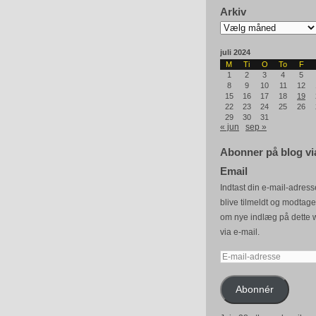
Arkiv
Arkiv
juli 2024
M
Ti
O
To
F
1
2
3
4
5
8
9
10
11
12
15
16
17
18
19
22
23
24
25
26
29
30
31
« jun
sep »
Abonner på blog vi
Email
Indtast din e-mail-adresse
blive tilmeldt og modtag
om nye indlæg på dette 
via e-mail.
E-
mail-
adresse
Abonnér