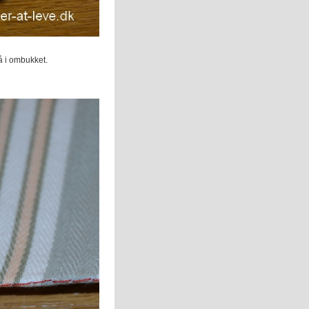
å i ombukket.