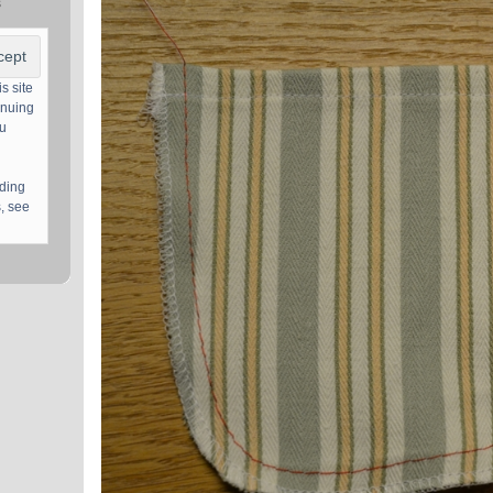
s
s site
inuing
ou
uding
, see