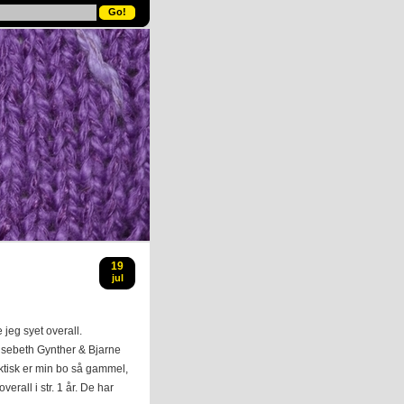
19
jul
 jeg syet overall.
Elsebeth Gynther & Bjarne
ktisk er min bo så gammel,
rall i str. 1 år. De har