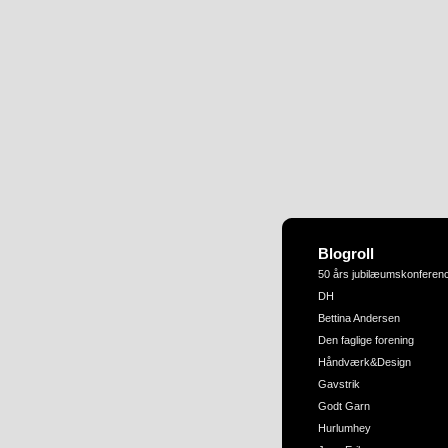
Blogroll
50 års jubilæumskonferen
DH
Bettina Andersen
Den faglige forening
Håndværk&Design
Gavstrik
Godt Garn
Hurlumhey