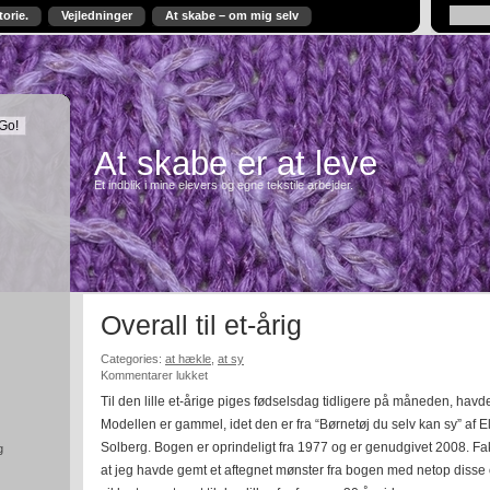
torie.
Vejledninger
At skabe – om mig selv
At skabe er at leve
Et indblik i mine elevers og egne tekstile arbejder.
Overall til et-årig
Categories:
at hækle
,
at sy
til
Kommentarer lukket
Overall
Til den lille et-årige piges fødselsdag tidligere på måneden, havde
til
Modellen er gammel, idet den er fra “Børnetøj du selv kan sy” af 
et-
årig
Solberg. Bogen er oprindeligt fra 1977 og er genudgivet 2008. Fa
g
at jeg havde gemt et aftegnet mønster fra bogen med netop disse ove