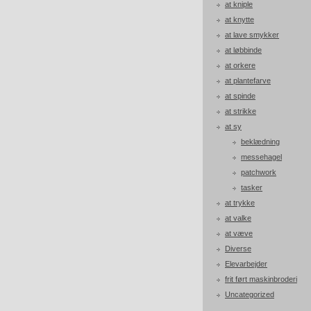
at kniple
at knytte
at lave smykker
at løbbinde
at orkere
at plantefarve
at spinde
at strikke
at sy
beklædning
messehagel
patchwork
tasker
at trykke
at valke
at væve
Diverse
Elevarbejder
frit ført maskinbroderi
Uncategorized