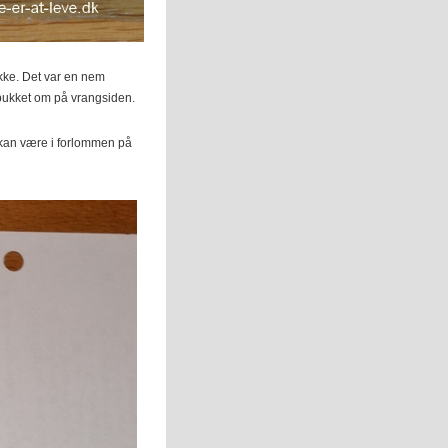
kke. Det var en nem
bukket om på vrangsiden.
k kan være i forlommen på