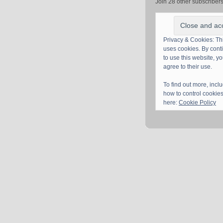
Join 28 other subscriber
Privacy & Cookies: Thi
uses cookies. By cont
to use this website, y
agree to their use.
To find out more, incl
how to control cookies
here:
Cookie Policy