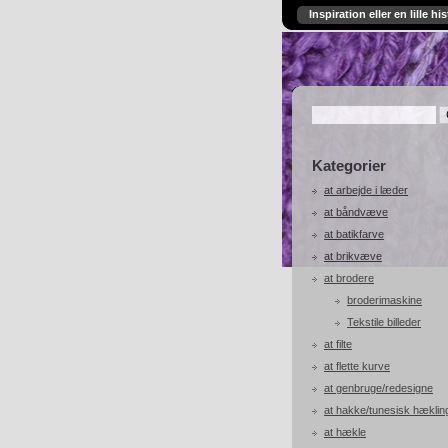
Inspiration eller en lille his
Kategorier
at arbejde i læder
at båndvæve
at batikfarve
at brikvæve
at brodere
broderimaskine
Tekstile billeder
at filte
at flette kurve
at genbruge/redesigne
at hakke/tunesisk hæklin
at hækle