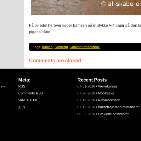
På billedet herover ligger bamsen på et stykke A-4 papir på den kor
pigens hånd.
Tags:
bamse
,
Børnetøj
,
Sømmerumsombuk
Comments are closed.
Meta:
Recent Posts
ce –
RSS
07-31-2026
/
Vævekursus
Comments
RSS
07-28-2026
/
Mobiltaske
Valid
XHTML
07-19-2026
/
Rabarberblade
XFN
07-13-2026
/
Barnetrøje med hulmønster
06-22-2026
/
Hæklede halvvanter