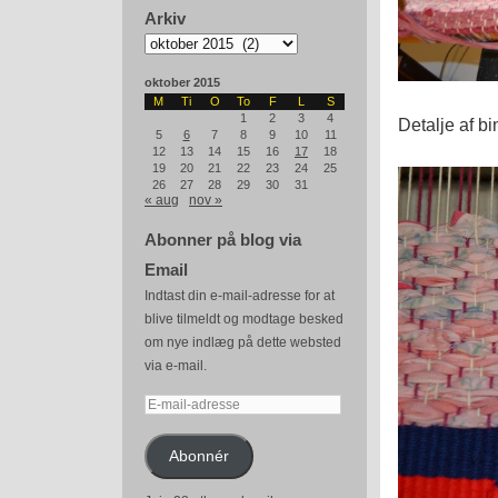
Arkiv
Arkiv
oktober 2015
M
Ti
O
To
F
L
S
1
2
3
4
Detalje af b
5
6
7
8
9
10
11
12
13
14
15
16
17
18
19
20
21
22
23
24
25
26
27
28
29
30
31
« aug
nov »
Abonner på blog via
Email
Indtast din e-mail-adresse for at
blive tilmeldt og modtage besked
om nye indlæg på dette websted
via e-mail.
E-
mail-
adresse
Abonnér