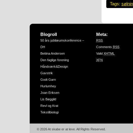
Tags:
sølni
Blogroll
Meta:
50 års jubilæumskonference –
RSS
DH
Comments
RSS
Bettina Andersen
Valid
XHTML
Den faglige forening
XFN
Håndværk&Design
Gavstrik
Godt Garn
Hurlumhey
Joan Eriksen
Lis Bøggild
Revl og Krat
Tekstilbiologi
© 2026 At skabe er at leve. All Rights Reserved.