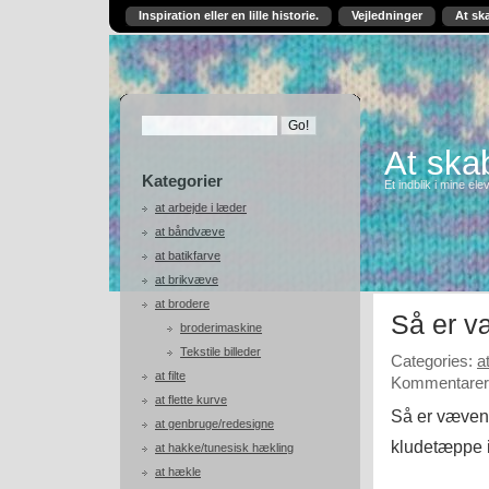
Inspiration eller en lille historie.
Vejledninger
At sk
At skab
Kategorier
Et indblik i mine ele
at arbejde i læder
at båndvæve
at batikfarve
at brikvæve
at brodere
Så er v
broderimaskine
Tekstile billeder
Categories:
a
at filte
Kommentarer 
at flette kurve
Så er væven 
at genbruge/redesigne
kludetæppe 
at hakke/tunesisk hækling
at hækle