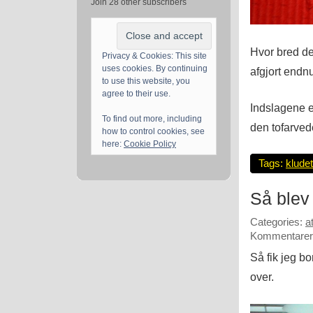
Join 28 other subscribers
Hvor bred de
Privacy & Cookies: This site
uses cookies. By continuing
afgjort end
to use this website, you
agree to their use.
Indslagene e
To find out more, including
den tofarvede
how to control cookies, see
here:
Cookie Policy
Tags:
klude
Så blev
Categories:
a
Kommentarer 
Så fik jeg 
over.