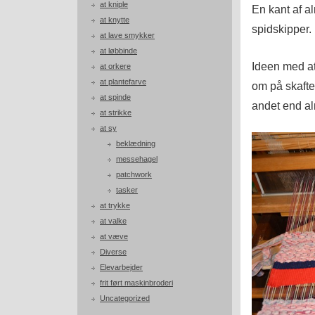
at kniple
En kant af a
at knytte
spidskipper.
at lave smykker
at løbbinde
Ideen med at
at orkere
at plantefarve
om på skafter
at spinde
andet end a
at strikke
at sy
beklædning
messehagel
patchwork
tasker
at trykke
at valke
at væve
Diverse
Elevarbejder
frit ført maskinbroderi
Uncategorized