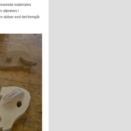
udleverede materiales
en afprøves i
ere skitser end det fremgår