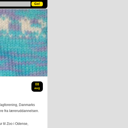
08
aug
 fagforening, Danmarks
ere fra læreruddannelsen.
r til Zoo i Odense,