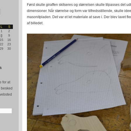
Først skulle giraffen skitseres og størrelsen skulle tilpasses det 
dimensioner. Når størrelse og form var tilfredsstillende, skulle ide
masonitpladen. Det var et let materiale at save i. Der blev lavet fl
af billedet.
L
S
1
2
8
9
15
16
22
23
29
30
a
 for at
e besked
websted