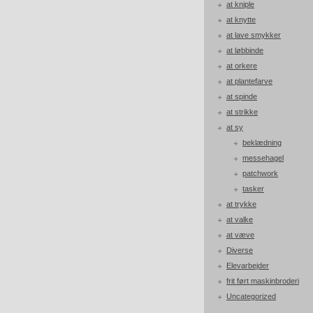
at kniple
at knytte
at lave smykker
at løbbinde
at orkere
at plantefarve
at spinde
at strikke
at sy
beklædning
messehagel
patchwork
tasker
at trykke
at valke
at væve
Diverse
Elevarbejder
frit ført maskinbroderi
Uncategorized