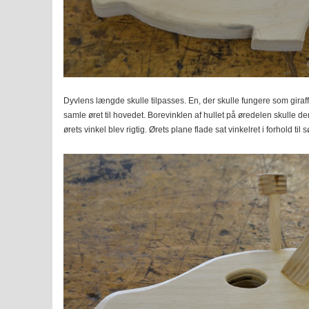
Dyvlens længde skulle tilpasses. En, der skulle fungere som giraffe
samle øret til hovedet. Borevinklen af hullet på øredelen skulle de
ørets vinkel blev rigtig. Ørets plane flade sat vinkelret i forhold ti