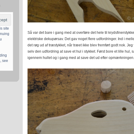
s
s site
Så var det bare i gang med at overføre det hele til krydsfinerstyk
inuing
elektriske dekupørsav. Det gav noget flere udfordringer. Ind i me
ou
det røg ud af træstykket, når træet ikke blev fremført godt nok. Jeg
selv den udfordring at save et hul i stykket. Først bore et lille hul
uding
igennem hullet og i gang med at save det ud efter opmærkningen
, see