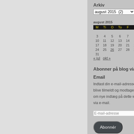
Arkiv
Arkiv
august 2015
M
Ti
O
To
F
3
4
5
6
7
10
11
12
13
14
17
18
19
20
21
24
25
26
27
28
31
« jul
okt »
Abonner på blog vi
Email
Indtast din e-mail-adresse
blive tilmeldt og modtag
om nye indlæg på dette 
via e-mail.
E-
mail-
adresse
Abonnér