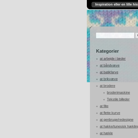
Inspiration eller en lille his
Kategorier
at arbejde i læder
at båndvæve
at batikfarve
at brikvæve
at brodere
broderimaskine
Tekstile billeder
at filte
at flette kurve
at genbruge/redesigne
at hakke/tunesisk hæklin
at hækle