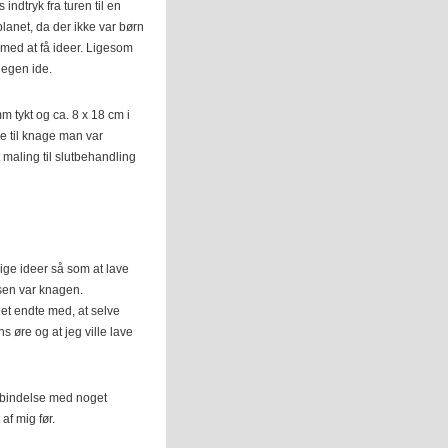
indtryk fra turen til en
planet, da der ikke var børn
 med at få ideer. Ligesom
 egen ide.
mm tykt og ca. 8 x 18 cm i
ide til knage man var
 maling til slutbehandling
lige ideer så som at lave
lsen var knagen.
Det endte med, at selve
 øre og at jeg ville lave
orbindelse med noget
af mig før.