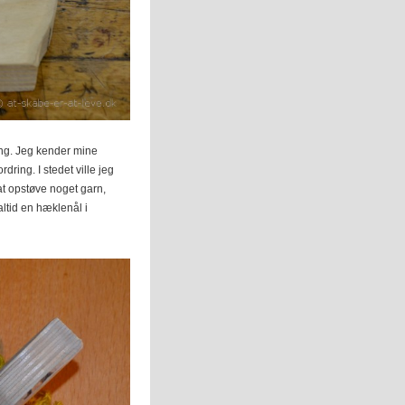
ing. Jeg kender mine
dring. I stedet ville jeg
at opstøve noget garn,
ltid en hæklenål i