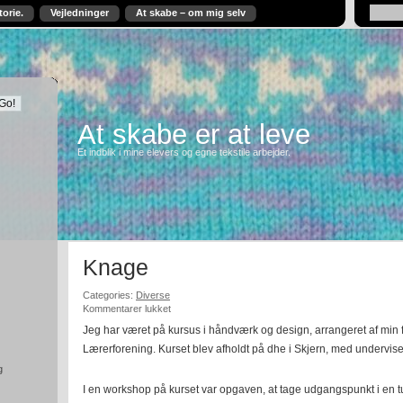
torie.
Vejledninger
At skabe – om mig selv
At skabe er at leve
Et indblik i mine elevers og egne tekstile arbejder.
Knage
Categories:
Diverse
til
Kommentarer lukket
Knage
Jeg har været på kursus i håndværk og design, arrangeret af min
Lærerforening. Kurset blev afholdt på dhe i Skjern, med undervis
g
I en workshop på kurset var opgaven, at tage udgangspunkt i en tu