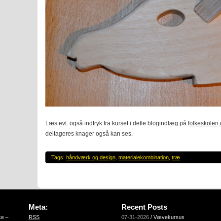
Læs evt. også indtryk fra kurset i dette blogindlæg på
folkeskolen.
deltageres knager også kan ses.
Tags:
håndværk og design
,
materialekombination
,
træ
Meta:
Recent Posts
ce –
RSS
07-31-2026
/
Vævekursus