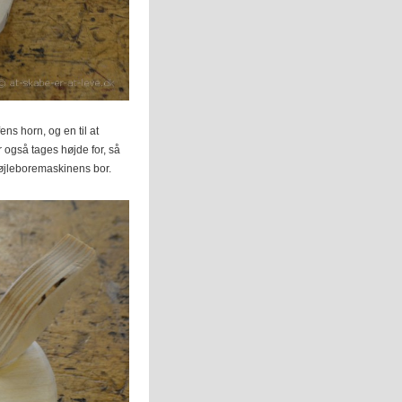
ns horn, og en til at
r også tages højde for, så
l søjleboremaskinens bor.