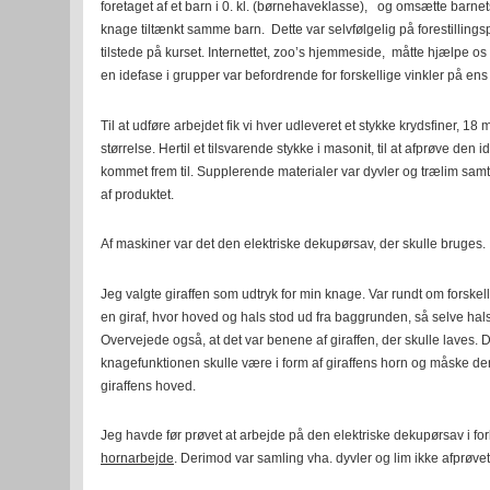
foretaget af et barn i 0. kl. (børnehaveklasse), og omsætte barnets 
knage tiltænkt samme barn. Dette var selvfølgelig på forestillings
tilstede på kurset. Internettet, zoo’s hjemmeside, måtte hjælpe os
en idefase i grupper var befordrende for forskellige vinkler på ens
Til at udføre arbejdet fik vi hver udleveret et stykke krydsfiner, 18 
størrelse. Hertil et tilsvarende stykke i masonit, til at afprøve den 
kommet frem til. Supplerende materialer var dyvler og trælim samt
af produktet.
Af maskiner var det den elektriske dekupørsav, der skulle bruges.
Jeg valgte giraffen som udtryk for min knage. Var rundt om forskel
en giraf, hvor hoved og hals stod ud fra baggrunden, så selve ha
Overvejede også, at det var benene af giraffen, der skulle laves. 
knagefunktionen skulle være i form af giraffens horn og måske dens
giraffens hoved.
Jeg havde før prøvet at arbejde på den elektriske dekupørsav i f
hornarbejde
. Derimod var samling vha. dyvler og lim ikke afprøvet 