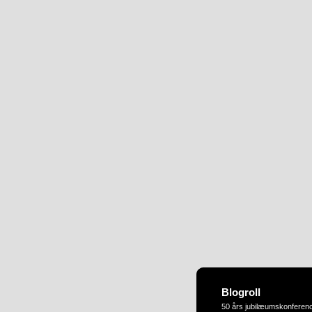
Blogroll
50 års jubilæumskonferen