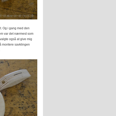
ket. Og i gang med den
llem var det nærmest som
 valgte også at give mig
, så montere savklingen
.