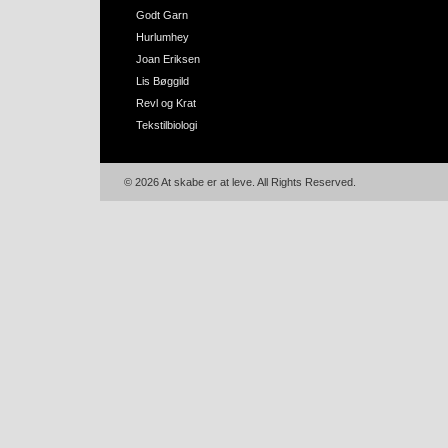
Godt Garn
Hurlumhey
Joan Eriksen
Lis Bøggild
Revl og Krat
Tekstilbiologi
© 2026 At skabe er at leve. All Rights Reserved.