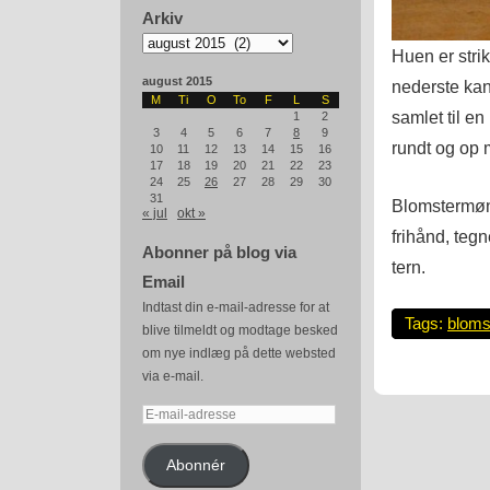
Arkiv
Arkiv
Huen er stri
august 2015
nederste kan
M
Ti
O
To
F
L
S
samlet til en
1
2
3
4
5
6
7
8
9
rundt og op 
10
11
12
13
14
15
16
17
18
19
20
21
22
23
24
25
26
27
28
29
30
31
Blomstermøns
« jul
okt »
frihånd, tegn
Abonner på blog via
tern.
Email
Indtast din e-mail-adresse for at
Tags:
bloms
blive tilmeldt og modtage besked
om nye indlæg på dette websted
via e-mail.
E-
mail-
adresse
Abonnér