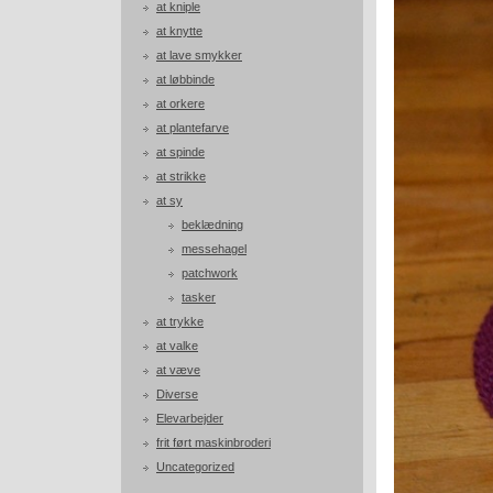
at kniple
at knytte
at lave smykker
at løbbinde
at orkere
at plantefarve
at spinde
at strikke
at sy
beklædning
messehagel
patchwork
tasker
at trykke
at valke
at væve
Diverse
Elevarbejder
frit ført maskinbroderi
Uncategorized