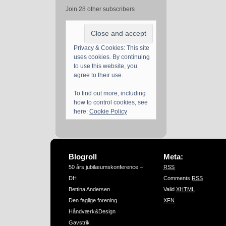
Join 28 other subscribers
Privacy & Cookies: This site
uses cookies. By continuing
to use this website, you
agree to their use.
To find out more, including
how to control cookies, see
here:
Cookie Policy
Blogroll
Meta:
50 års jubilæumskonference –
RSS
DH
Comments
RSS
Bettina Andersen
Valid
XHTML
Den faglige forening
XFN
Håndværk&Design
Gavstrik