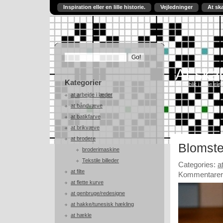
Inspiration eller en lille historie.
Vejledninger
At sk
At skab
Kategorier
Et indblik i mine ele
at arbejde i læder
at båndvæve
at batikfarve
at brikvæve
at brodere
Blomst
broderimaskine
Tekstile billeder
Categories:
a
at filte
Kommentarer 
at flette kurve
at genbruge/redesigne
at hakke/tunesisk hækling
at hækle