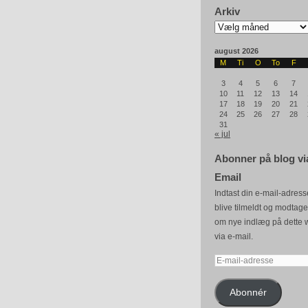
Arkiv
Arkiv
august 2026
M
Ti
O
To
F
3
4
5
6
7
10
11
12
13
14
17
18
19
20
21
24
25
26
27
28
31
« jul
Abonner på blog vi
Email
Indtast din e-mail-adresse
blive tilmeldt og modtag
om nye indlæg på dette 
via e-mail.
E-
mail-
adresse
Abonnér