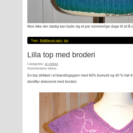
Mon ikke der stadig kan byde sig et par sommerlige dage til at få d
Tags:
Multifarvet garn
,
top
Lilla top med broderi
Categories:
at strikke
til
Kommentarer lukket
Lilla
En top strikket i et blandingsgarn med 60% bomuld og 40 % hør f
top
derefter dekoreret med broderi.
med
broderi