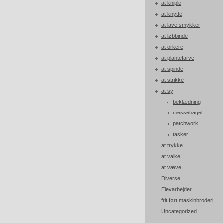
at kniple
at knytte
at lave smykker
at løbbinde
at orkere
at plantefarve
at spinde
at strikke
at sy
beklædning
messehagel
patchwork
tasker
at trykke
at valke
at væve
Diverse
Elevarbejder
frit ført maskinbroderi
Uncategorized