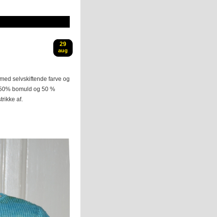
29
aug
p med selvskiftende farve og
a, 50% bomuld og 50 %
trikke af.