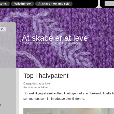
torie.
Vejledninger
At skabe – om mig selv
At skabe er at leve
Et indblik i mine elevers og egne tekstile arbejder.
Top i halvpatent
Categories:
at strikke
til
Kommentarer lukket
Top
I foråret fik jeg et strikketillæg til et ugeblad af en bekendt. I dette 
i
sommertop, som i min udgave blev til denne.
halvpatent
g