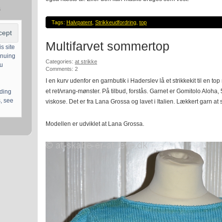
s
Tags:
Halvpatent
,
Strikkeudfordring
,
top
Multifarvet sommertop
s site
inuing
Categories:
at strikke
ou
Comments: 2
I en kurv udenfor en garnbutik i Haderslev lå et strikkekit til en to
et ret/vrang-mønster. På tilbud, forstås. Garnet er Gomitolo Aloh
uding
, see
viskose. Det er fra Lana Grossa og lavet i Italien. Lækkert garn at s
Modellen er udviklet at Lana Grossa.