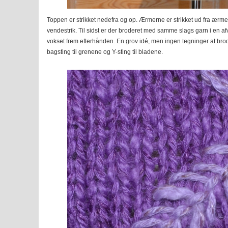
Toppen er strikket nedefra og op. Ærmerne er strikket ud fra ærm
vendestrik. Til sidst er der broderet med samme slags garn i en af
vokset frem efterhånden. En grov idé, men ingen tegninger at brod
bagsting til grenene og Y-sting til bladene.