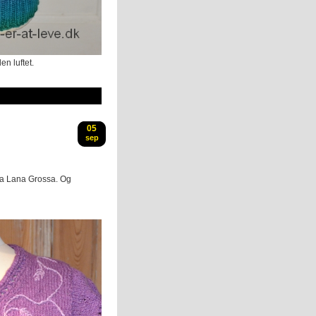
en luftet.
05
sep
ra Lana Grossa. Og