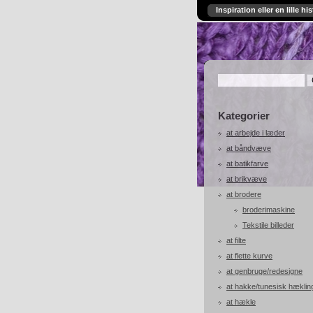
Inspiration eller en lille his
Kategorier
at arbejde i læder
at båndvæve
at batikfarve
at brikvæve
at brodere
broderimaskine
Tekstile billeder
at filte
at flette kurve
at genbruge/redesigne
at hakke/tunesisk hæklin
at hækle