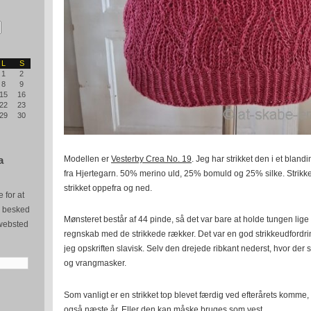
L
S
1
2
8
9
15
16
22
23
29
30
Modellen er
Vesterby Crea No. 19
. Jeg har strikket den i et bl
a
fra Hjertegarn. 50% merino uld, 25% bomuld og 25% silke. Strikket
strikket oppefra og ned.
 for at
e besked
Mønsteret består af 44 pinde, så det var bare at holde tungen lig
websted
regnskab med de strikkede rækker. Det var en god strikkeudfordr
jeg opskriften slavisk. Selv den drejede ribkant nederst, hvor der s
og vrangmasker.
Som vanligt er en strikket top blevet færdig ved efterårets komme
også næste år. Eller den kan måske bruges som vest.