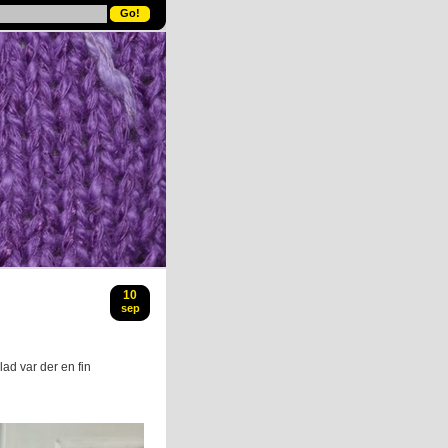
10
sep
blad var der en fin