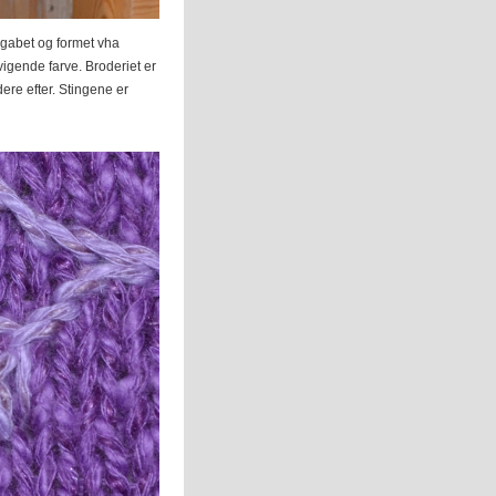
egabet og formet vha
vigende farve. Broderiet er
ere efter. Stingene er