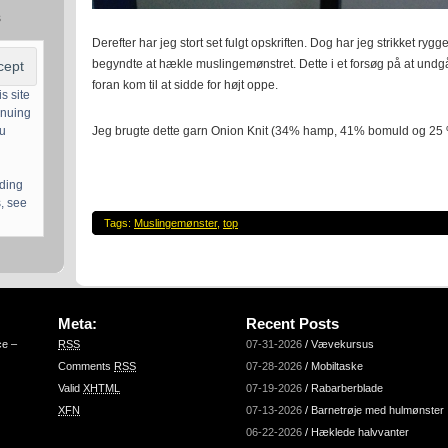
s
Derefter har jeg stort set fulgt opskriften. Dog har jeg strikket ry
begyndte at hækle muslingemønstret. Dette i et forsøg på at und
foran kom til at sidde for højt oppe.
s site
inuing
Jeg brugte dette garn Onion Knit (34% hamp, 41% bomuld og 25
ou
uding
, see
Tags:
Muslingemønster
,
top
Meta:
Recent Posts
ce –
RSS
07-31-2026
/
Vævekursus
Comments
RSS
07-28-2026
/
Mobiltaske
Valid
XHTML
07-19-2026
/
Rabarberblade
XFN
07-13-2026
/
Barnetrøje med hulmønster
06-22-2026
/
Hæklede halvvanter