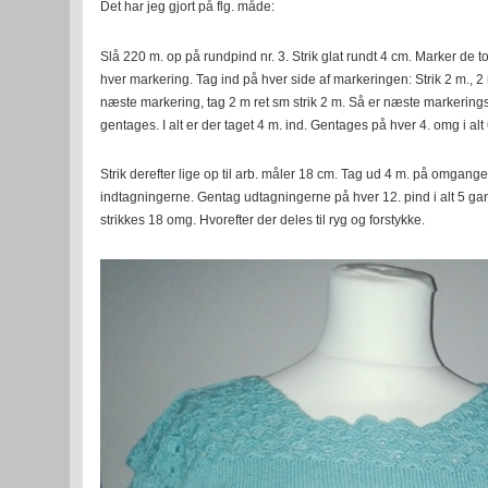
Det har jeg gjort på flg. måde:
Slå 220 m. op på rundpind nr. 3. Strik glat rundt 4 cm. Marker de 
hver markering. Tag ind på hver side af markeringen: Strik 2 m., 2 ret
næste markering, tag 2 m ret sm strik 2 m. Så er næste markerin
gentages. I alt er der taget 4 m. ind. Gentages på hver 4. omg i alt
Strik derefter lige op til arb. måler 18 cm. Tag ud 4 m. på omgan
indtagningerne. Gentag udtagningerne på hver 12. pind i alt 5 gan
strikkes 18 omg. Hvorefter der deles til ryg og forstykke.