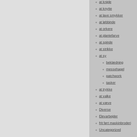
at kniple
at knytte
at lave smykker
at løbbinde
at orkere
at plantefarve
at spinde
at strikke
at sy
beklædning
messehagel
patchwork
tasker
at trykke
at valke
at væve
Diverse
Elevarbejder
frit ført maskinbroderi
Uncategorized