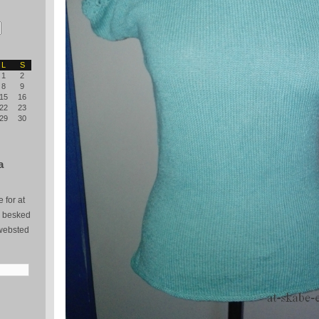
L
S
1
2
8
9
15
16
22
23
29
30
a
 for at
e besked
websted