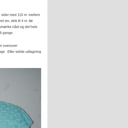
to sider med 110 m. mellem
 sm, strik til 4 m. før
gsmærke nået og det hele
 6 gange.
gen ovenover
ge . Efter sidste udtagning