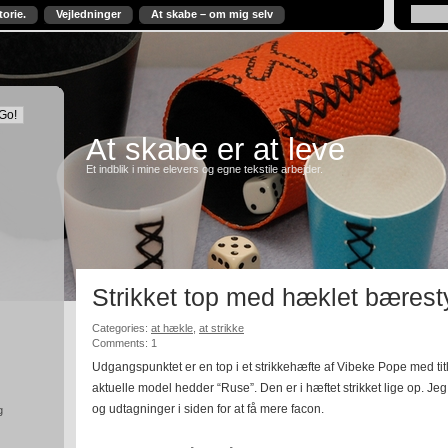
torie.
Vejledninger
At skabe – om mig selv
At skabe er at leve
Et indblik i mine elevers og egne tekstile arbejder.
Strikket top med hæklet bæres
Categories:
at hækle
,
at strikke
Comments: 1
Udgangspunktet er en top i et strikkehæfte af Vibeke Pope med ti
aktuelle model hedder “Ruse”. Den er i hæftet strikket lige op. Jeg h
og udtagninger i siden for at få mere facon.
g