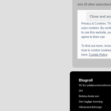
Join 28 other subscriber
Privacy & Cookies: Thi
uses cookies. By cont
to use this website, y
agree to their use.
To find out more, incl
how to control cookies
here:
Cookie Policy
Blogroll
50 års jubilæumskonferen
DH
Bettina Andersen
Den faglige forening
Håndværk&Design