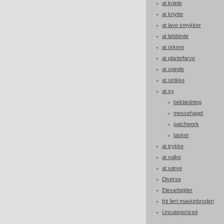
at kniple
at knytte
at lave smykker
at løbbinde
at orkere
at plantefarve
at spinde
at strikke
at sy
beklædning
messehagel
patchwork
tasker
at trykke
at valke
at væve
Diverse
Elevarbejder
frit ført maskinbroderi
Uncategorized