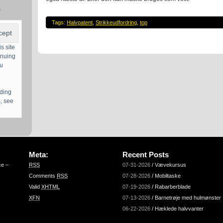
s
Tags:
Halvpatent
,
Strikkeudfordring
,
top
s site
inuing
ou
uding
, see
Meta:
Recent Posts
ce –
RSS
07-31-2026
/
Vævekursus
Comments
RSS
07-28-2026
/
Mobiltaske
Valid
XHTML
07-19-2026
/
Rabarberblade
XFN
07-13-2026
/
Barnetrøje med hulmønster
06-22-2026
/
Hæklede halvvanter