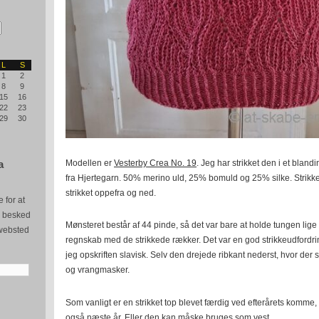
L
S
1
2
8
9
15
16
22
23
29
30
Modellen er
Vesterby Crea No. 19
. Jeg har strikket den i et bl
a
fra Hjertegarn. 50% merino uld, 25% bomuld og 25% silke. Strikket
strikket oppefra og ned.
 for at
e besked
Mønsteret består af 44 pinde, så det var bare at holde tungen lig
websted
regnskab med de strikkede rækker. Det var en god strikkeudfordr
jeg opskriften slavisk. Selv den drejede ribkant nederst, hvor der s
og vrangmasker.
Som vanligt er en strikket top blevet færdig ved efterårets komme
også næste år. Eller den kan måske bruges som vest.