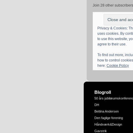
Join 28 other subscriber
Privacy & Cookies: Thi
uses cookies. By cont
to use this website, y
agree to their use.
To find out more, incl
how to control cookies
here:
Cookie Policy
Blogroll
50 års jubilæumskonferen
DH
Bettina Andersen
Den faglige forening
Håndværk&Design
Gavstrik