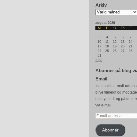
Arkiv
Arkiv
august 2026
M
Ti
O
To
F
3
4
5
6
7
10
11
12
13
14
17
18
19
20
21
24
25
26
27
28
31
« jul
Abonner på blog vi
Email
Indtast din e-mail-adresse
blive tilmeldt og modtag
om nye indlæg på dette 
via e-mail.
E-
mail-
adresse
Abonnér