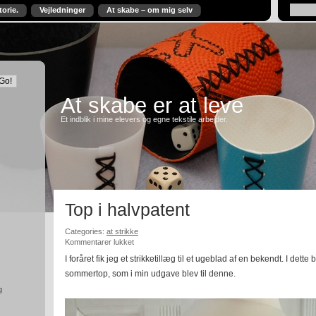
torie.
Vejledninger
At skabe – om mig selv
At skabe er at leve
Et indblik i mine elevers og egne tekstile arbejder.
Top i halvpatent
Categories:
at strikke
til
Kommentarer lukket
Top
I foråret fik jeg et strikketillæg til et ugeblad af en bekendt. I dette 
i
sommertop, som i min udgave blev til denne.
halvpatent
g