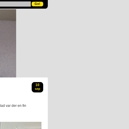
10
sep
blad var der en fin