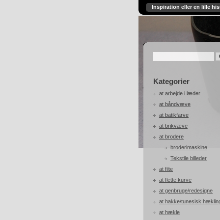
Inspiration eller en lille his
Kategorier
at arbejde i læder
at båndvæve
at batikfarve
at brikvæve
at brodere
broderimaskine
Tekstile billeder
at filte
at flette kurve
at genbruge/redesigne
at hakke/tunesisk hæklin
at hækle