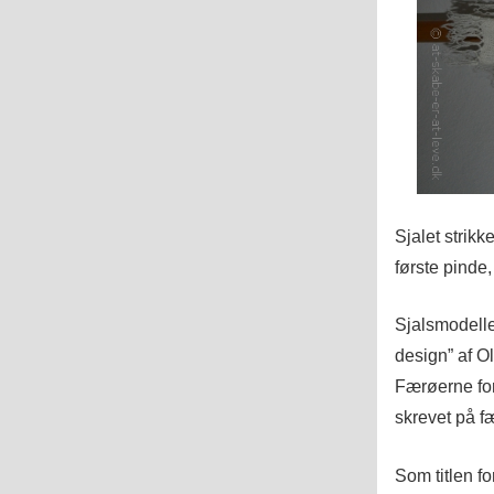
Sjalet strik
første pinde
Sjalsmodelle
design” af O
Færøerne for
skrevet på f
Som titlen fo