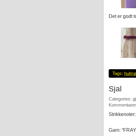
Det er godt t
Tags:
hulmø
Sjal
Categories:
a
Kommentarer 
Strikkenoter:
Garn: “FRAYA