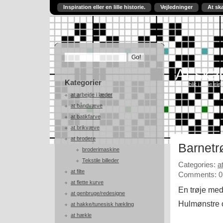
Inspiration eller en lille historie.
Vejledninger
At sk
At skab
Kategorier
Et indblik i mine ele
at arbejde i læder
at båndvæve
at batikfarve
at brikvæve
at brodere
Barnetr
broderimaskine
Tekstile billeder
Categories:
a
at filte
Comments: 0
at flette kurve
En trøje med 
at genbruge/redesigne
Hulmønstre og
at hakke/tunesisk hækling
at hækle