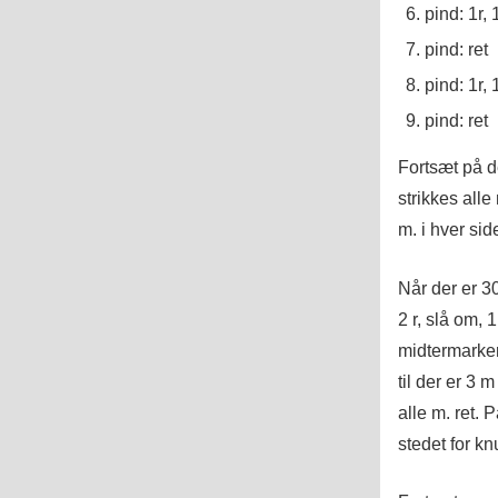
pind: 1r, 
pind: ret
pind: 1r, 
pind: ret
Fortsæt på 
strikkes alle
m. i hver sid
Når der er 3
2 r, slå om, 1
midtermarkeri
til der er 3 
alle m. ret.
stedet for k