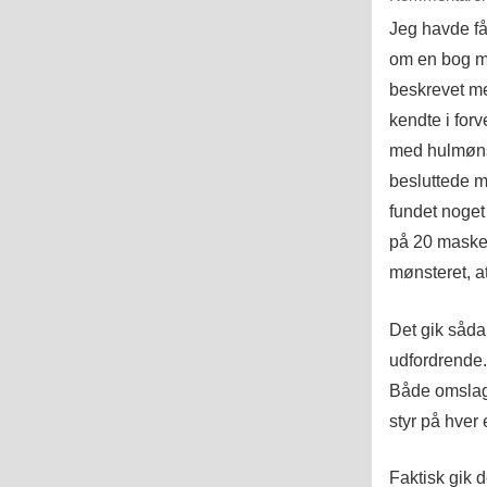
Jeg havde få
om en bog m
beskrevet me
kendte i forv
med hulmønst
besluttede mi
fundet noget
på 20 masker
mønsteret, a
Det gik såda
udfordrende.
Både omslag
styr på hver 
Faktisk gik d