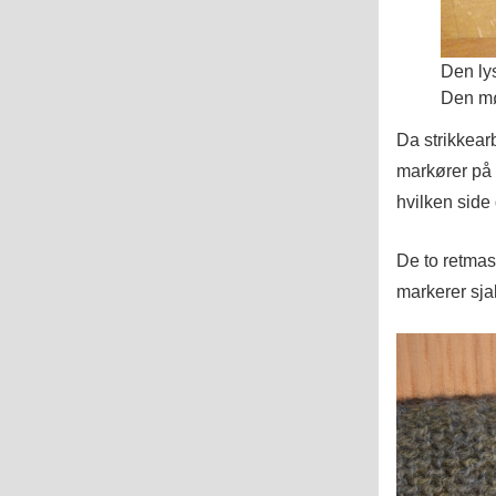
Den lys
Den mør
Da strikkearb
markører på r
hvilken side 
De to retmask
markerer sja