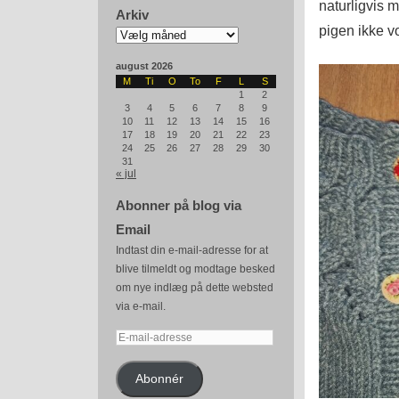
naturligvis m
Arkiv
pigen ikke v
Arkiv
august 2026
M
Ti
O
To
F
L
S
1
2
3
4
5
6
7
8
9
10
11
12
13
14
15
16
17
18
19
20
21
22
23
24
25
26
27
28
29
30
31
« jul
Abonner på blog via
Email
Indtast din e-mail-adresse for at
blive tilmeldt og modtage besked
om nye indlæg på dette websted
via e-mail.
E-
mail-
adresse
Abonnér