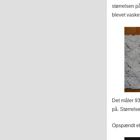
størrelsen p
blevet vaske
Det måler 93
på. Størrels
Opspændt eft