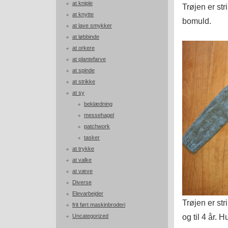
at kniple
Trøjen er st
at knytte
bomuld.
at lave smykker
at løbbinde
at orkere
at plantefarve
at spinde
at strikke
at sy
beklædning
messehagel
patchwork
tasker
at trykke
at valke
at væve
Diverse
Elevarbejder
Trøjen er str
frit ført maskinbroderi
og til 4 år. 
Uncategorized