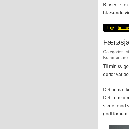
Blusen er me
blæsende vin
Tags:
hulmø
Færøsja
Categories:
a
Kommentarer 
Til min svige
derfor var de
Det udmærker
Det fremkomm
steder mod s
godt fornemm