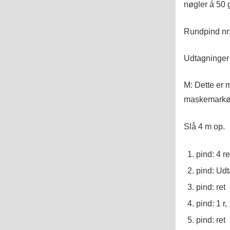
nøgler á 50 
Rundpind nr:
Udtagninger
M: Dette er 
maskemarkør 
Slå 4 m op.
pind: 4 re
pind: Ud
pind: ret
pind: 1 r,
pind: ret