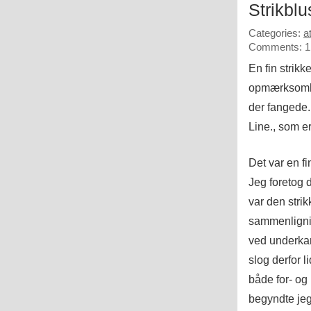
Strikbl
Categories:
a
Comments: 1
En fin strik
opmærksomhed
der fangede.
Line., som 
Det var en fi
Jeg foretog d
var den strik
sammenlignin
ved underkan
slog derfor l
både for- og 
begyndte jeg 