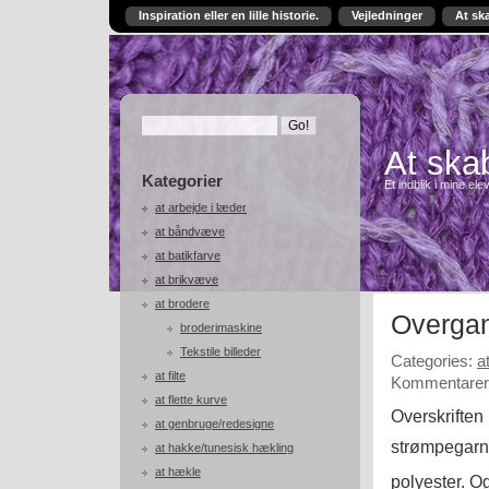
Inspiration eller en lille historie.
Vejledninger
At sk
At skab
Kategorier
Et indblik i mine ele
at arbejde i læder
at båndvæve
at batikfarve
at brikvæve
at brodere
Overga
broderimaskine
Tekstile billeder
Categories:
a
at filte
Kommentarer 
at flette kurve
Overskriften 
at genbruge/redesigne
strømpegarn
at hakke/tunesisk hækling
at hækle
polyester. O