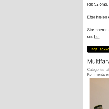
Rib 52 omg. 
Efter hælen 
Strømperne e
ses
her
.
Tags:
sokke
Multifa
Categories:
a
Kommentarer 