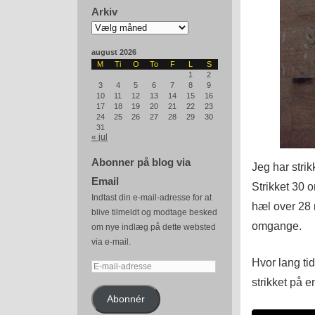
Arkiv
Arkiv
august 2026
M
Ti
O
To
F
L
S
1
2
3
4
5
6
7
8
9
10
11
12
13
14
15
16
17
18
19
20
21
22
23
24
25
26
27
28
29
30
31
« jul
Abonner på blog via
Jeg har strik
Email
Strikket 30 
Indtast din e-mail-adresse for at
hæl over 28 
blive tilmeldt og modtage besked
omgange.
om nye indlæg på dette websted
via e-mail.
Hvor lang tid
E-
strikket på e
mail-
adresse
Abonnér