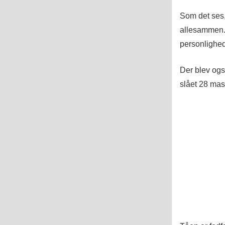
Som det ses,
allesammen.
personlighed
Der blev også
slået 28 mask