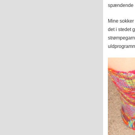
spændende bo
Mine sokker e
det i stedet 
strømpegarn 
uldprogramm