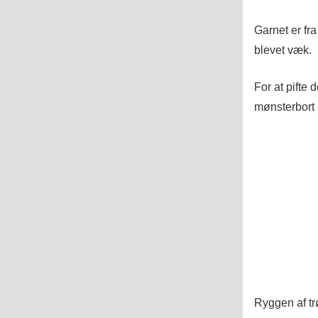
Garnet er fr
blevet væk.
For at pifte 
mønsterbort 
Ryggen af tr