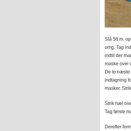
Slå 56 m. op
omg. Tag ind
indtil der ma
maske over og
De to næste 
indtagning fo
masker. Stri
Strik hæl ov
Tag første ma
Derefter for