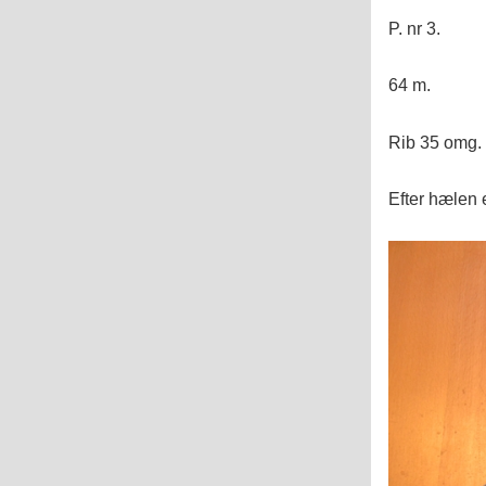
P. nr 3.
64 m.
Rib 35 omg. 
Efter hælen 