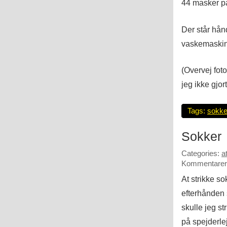
44 masker p
Der står hå
vaskemaskin
(Overvej fot
jeg ikke gjort
Tags:
sokke
Sokker
Categories:
a
Kommentarer 
At strikke so
efterhånden 
skulle jeg s
på spejderle