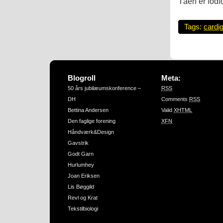
Tåen er fodfo
Tags:
cardi
Blogroll
Meta:
50 års jubilæumskonference –
RSS
DH
Comments
RSS
Bettina Andersen
Valid
XHTML
Den faglige forening
XFN
Håndværk&Design
Gavstrik
Godt Garn
Hurlumhey
Joan Eriksen
Lis Bøggild
Revl og Krat
Tekstilbiologi