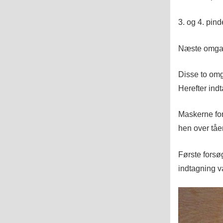
3. og 4. pind
Næste omgan
Disse to omg
Herefter ind
Maskerne for
hen over tåe
Første forsø
indtagning va