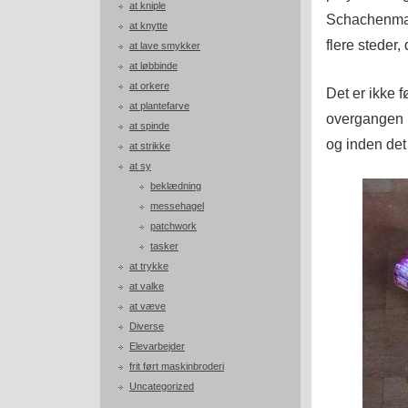
at kniple
Schachenmay
at knytte
flere steder,
at lave smykker
at løbbinde
at orkere
Det er ikke f
at plantefarve
overgangen m
at spinde
og inden det 
at strikke
at sy
beklædning
messehagel
patchwork
tasker
at trykke
at valke
at væve
Diverse
Elevarbejder
frit ført maskinbroderi
Uncategorized