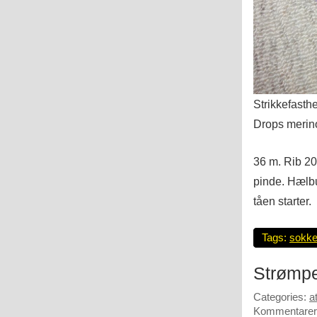
Strikkefasthe
Drops merino
36 m. Rib 20
pinde. Hælbu
tåen starter.
Tags:
sokke
Strømper
Categories:
a
Kommentarer 