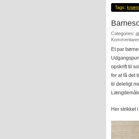
Tags:
knæs
Barneso
Categories:
a
Kommentarer 
Et par børn
Udgangspunkt
opskrift til 
for at få det
til deleligt m
Længdemålene
Her strikket i