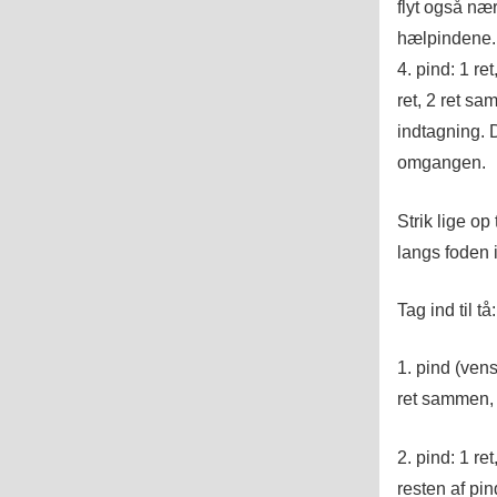
flyt også næ
hælpindene.
4. pind: 1 ret
ret, 2 ret sa
indtagning. 
omgangen.
Strik lige op
langs foden 
Tag ind til tå:
1. pind (vens
ret sammen, 
2. pind: 1 re
resten af pin