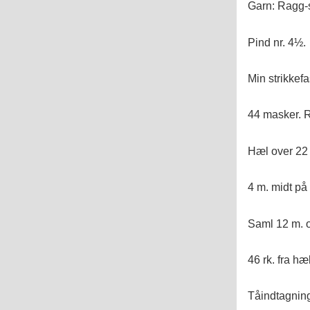
Garn: Ragg-s
Pind nr. 4½.
Min strikkef
44 masker. Rib
Hæl over 22 
4 m. midt p
Saml 12 m. o
46 rk. fra hæ
Tåindtagnin