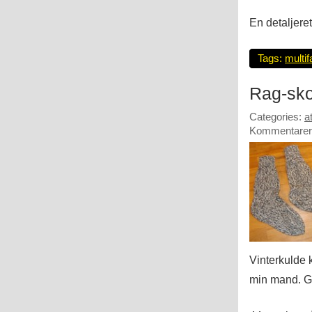
En detaljere
Tags:
multif
Rag-sk
Categories:
a
Kommentarer 
Vinterkulde k
min mand. Ga