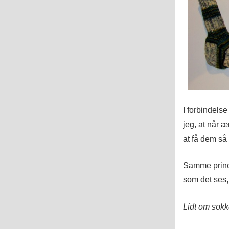
I forbindelse
jeg, at når æ
at få dem så
Samme princi
som det ses, 
Lidt om sok