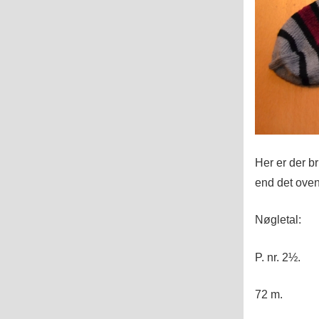
Her er der br
end det oven
Nøgletal:
P. nr. 2½.
72 m.