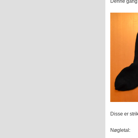
Denne gang i 
Disse er str
Nøgletal: