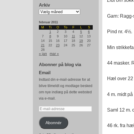
Lidt om sok
Arkiv
Arkiv
Garn: Ragg-s
februar 2011
M
Ti
O
To
F
L
S
Pind nr. 4½.
1
2
3
4
5
6
7
8
9
10
11
12
13
14
15
16
17
18
19
20
21
22
23
24
25
26
27
Min strikkef
28
« jan
mar »
44 masker. Rib
Abonner på blog via
Email
Hæl over 22 
Indtast din e-mail-adresse for at
blive tilmeldt og modtage besked
om nye indlæg på dette websted
4 m. midt p
via e-mail.
E-
Saml 12 m. o
mail-
adresse
Abonnér
46 rk. fra hæ