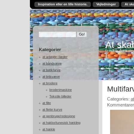
Inspiration eller en lille historie.
Vejledninger
At sk
At skab
Kategorier
Et indblik i mine ele
at arbejde i læder
at båndvæve
at batikfarve
at brikvæve
at brodere
Multifa
broderimaskine
Tekstile billeder
Categories:
a
at filte
Kommentarer 
at flette kurve
at genbruge/redesigne
at hakke/tunesisk hækling
at hækle