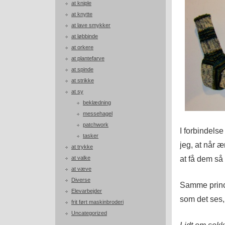
at kniple
at knytte
at lave smykker
at løbbinde
at orkere
at plantefarve
at spinde
at strikke
at sy
beklædning
messehagel
patchwork
I forbindelse
tasker
jeg, at når æ
at trykke
at få dem så
at valke
at væve
Diverse
Samme princi
Elevarbejder
som det ses, 
frit ført maskinbroderi
Uncategorized