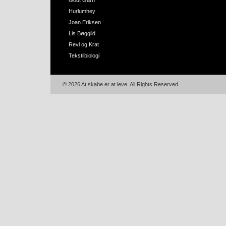
Godt Garn
Hurlumhey
Joan Eriksen
Lis Bøggild
Revl og Krat
Tekstilbiologi
© 2026 At skabe er at leve. All Rights Reserved.