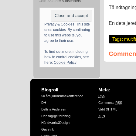
Join 28 other subscribers
Tåindtagnin
En detaljere
Privacy & Cookies: This site
uses cookies. By continuing
to use this website, you
Tags:
multif
agree to their use.
To find out more, including
Comment
how to control cookies, see
here:
Cookie Policy
Blogroll
Meta:
50 års jubilæumskonference –
RSS
DH
Comments
RSS
Bettina Andersen
Valid
XHTML
Den faglige forening
XFN
Håndværk&Design
Gavstrik