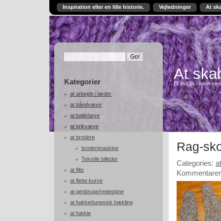
Inspiration eller en lille historie.
Vejledninger
At sk
At skab
Kategorier
Et indblik i mine ele
at arbejde i læder
at båndvæve
at batikfarve
at brikvæve
at brodere
Rag-sk
broderimaskine
Tekstile billeder
Categories:
a
at filte
Kommentarer 
at flette kurve
at genbruge/redesigne
at hakke/tunesisk hækling
at hækle