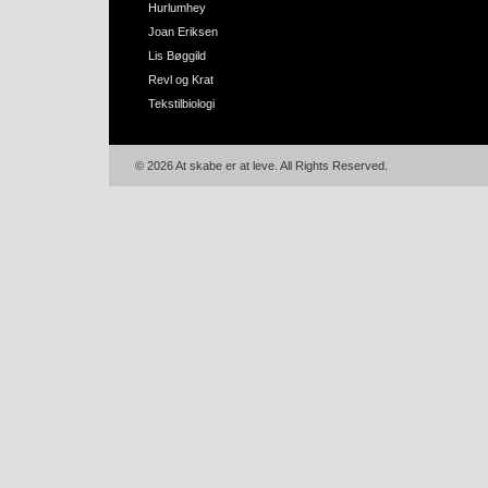
Hurlumhey
Joan Eriksen
Lis Bøggild
Revl og Krat
Tekstilbiologi
© 2026 At skabe er at leve. All Rights Reserved.