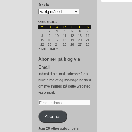
Arkiv
Arkiv
februar 2010
M
Ti
O
To
F
L
S
1
2
3
4
5
6
7
8
9
10
11
12
13
14
15
16
17
18
19
20
21
22
23
24
25
26
27
28
« jan
mar »
Abonner på blog via
Email
Indtast din e-mail-adresse for at
blive tilmeldt og modtage besked
om nye indlæg på dette websted
via e-mail.
E-
mail-
adresse
Abonnér
Join 28 other subscribers