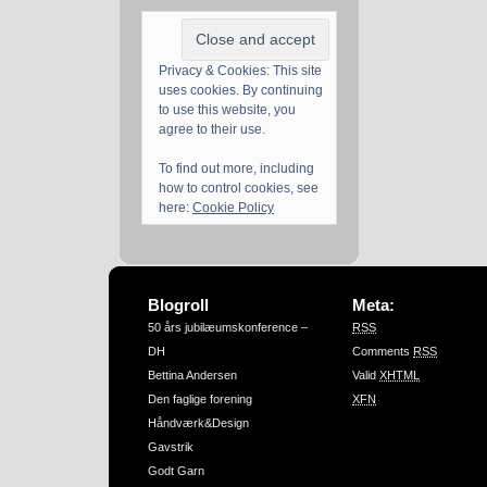
Privacy & Cookies: This site
uses cookies. By continuing
to use this website, you
agree to their use.
To find out more, including
how to control cookies, see
here:
Cookie Policy
Blogroll
Meta:
50 års jubilæumskonference –
RSS
DH
Comments
RSS
Bettina Andersen
Valid
XHTML
Den faglige forening
XFN
Håndværk&Design
Gavstrik
Godt Garn