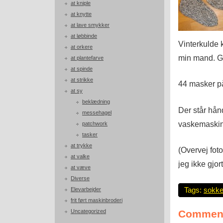
at kniple
at knytte
at lave smykker
at løbbinde
Vinterkulde k
at orkere
min mand. Ga
at plantefarve
at spinde
at strikke
44 masker p
at sy
beklædning
Der står hå
messehagel
vaskemaskin
patchwork
tasker
at trykke
(Overvej fot
at valke
jeg ikke gjort
at væve
Diverse
Tags:
sokke
Elevarbejder
frit ført maskinbroderi
Comment
Uncategorized