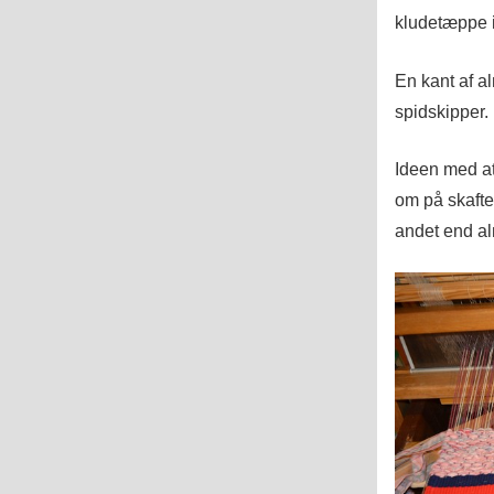
kludetæppe 
En kant af a
spidskipper.
Ideen med at
om på skafter
andet end a