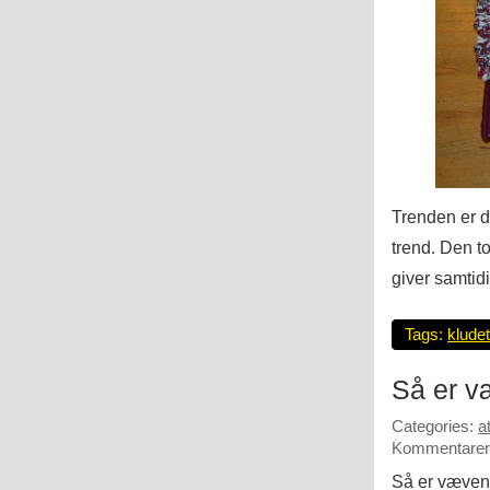
Trenden er 
trend. Den t
giver samtidig
Tags:
klude
Så er v
Categories:
a
Kommentarer 
Så er væven 