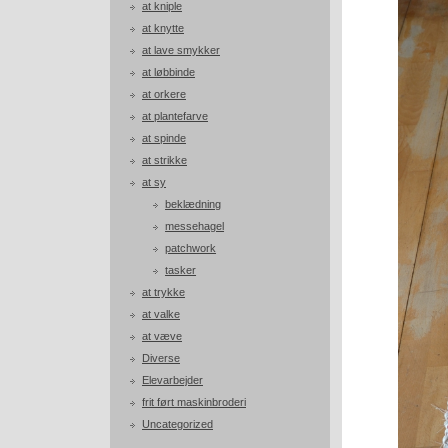
at kniple
at knytte
at lave smykker
at løbbinde
at orkere
at plantefarve
at spinde
at strikke
at sy
beklædning
messehagel
patchwork
tasker
at trykke
at valke
at væve
Diverse
Elevarbejder
frit ført maskinbroderi
Uncategorized