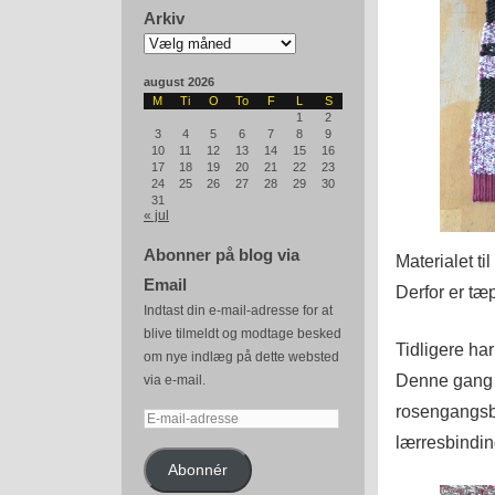
Arkiv
Arkiv
august 2026
M
Ti
O
To
F
L
S
1
2
3
4
5
6
7
8
9
10
11
12
13
14
15
16
17
18
19
20
21
22
23
24
25
26
27
28
29
30
31
« jul
Abonner på blog via
Materialet ti
Email
Derfor er tæ
Indtast din e-mail-adresse for at
blive tilmeldt og modtage besked
Tidligere ha
om nye indlæg på dette websted
Denne gang v
via e-mail.
rosengangsbo
E-
lærresbindin
mail-
adresse
Abonnér