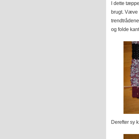
I dette tæppe
brugt. Væve 
trendtråden
og folde kan
Derefter sy k