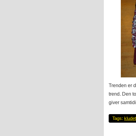
Trenden er 
trend. Den t
giver samtidig
Tags:
klude