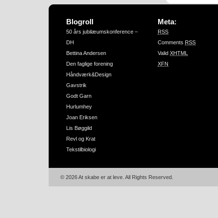
Blogroll
Meta:
50 års jubilæumskonference –
RSS
DH
Comments
RSS
Bettina Andersen
Valid
XHTML
Den faglige forening
XFN
Håndværk&Design
Gavstrik
Godt Garn
Hurlumhey
Joan Eriksen
Lis Bøggild
Revl og Krat
Tekstilbiologi
© 2026 At skabe er at leve. All Rights Reserved.