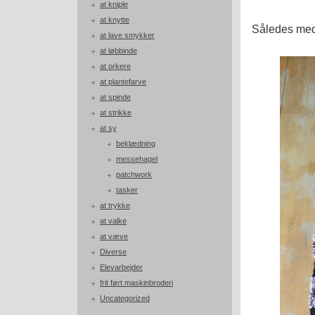
at kniple
at knytte
Således med
at lave smykker
at løbbinde
at orkere
at plantefarve
at spinde
at strikke
at sy
beklædning
messehagel
patchwork
tasker
at trykke
at valke
at væve
Diverse
Elevarbejder
frit ført maskinbroderi
Uncategorized