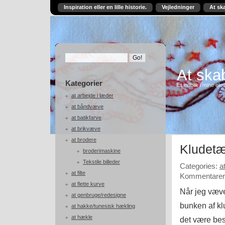
Inspiration eller en lille historie.
Vejledninger
At sk
At skab
Kategorier
Et indblik i mine ele
at arbejde i læder
at båndvæve
at batikfarve
at brikvæve
at brodere
Kludetæ
broderimaskine
Tekstile billeder
Categories:
a
at filte
Kommentarer 
at flette kurve
Når jeg væver
at genbruge/redesigne
bunken af k
at hakke/tunesisk hækling
at hækle
det være bes