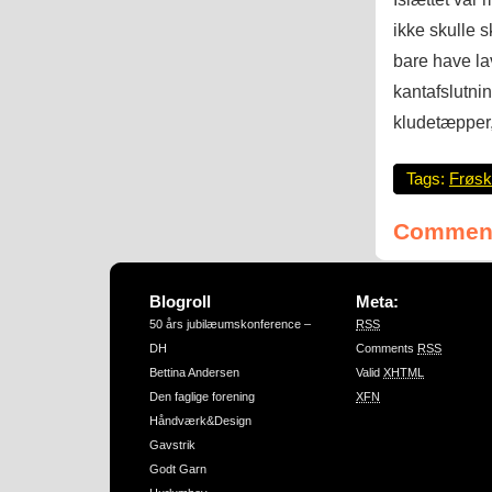
ikke skulle 
bare have la
kantafslutni
kludetæpper
Tags:
Frøsk
Comment
Blogroll
Meta:
50 års jubilæumskonference –
RSS
DH
Comments
RSS
Bettina Andersen
Valid
XHTML
Den faglige forening
XFN
Håndværk&Design
Gavstrik
Godt Garn