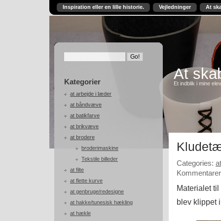
Inspiration eller en lille historie.
Vejledninger
At sk
At skab
Kategorier
Et indblik i mine ele
at arbejde i læder
at båndvæve
at batikfarve
at brikvæve
at brodere
Kludetæ
broderimaskine
Tekstile billeder
Categories:
a
at filte
Kommentarer 
at flette kurve
Materialet t
at genbruge/redesigne
blev klippet 
at hakke/tunesisk hækling
at hækle