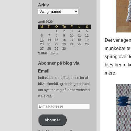
Arkiv
Arkiv
april 2020
M
Ti
O
To
F
L
S
1
2
3
4
5
6
7
8
9
10
11
12
Det var egen
13
14
15
16
17
18
19
20
21
22
23
24
25
26
munkebælte. 
27
28
29
30
« mar
maj »
spring over 
Abonner på blog via
blev bedre k
Email
mere.
Indtast din e-mail-adresse for at
blive tilmeldt og modtage besked
om nye indlæg på dette websted
via e-mail.
E-
mail-
adresse
Abonnér