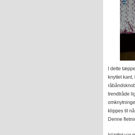
I dette tæpp
knyttet kant
råbåndsknob, 
trendtråde li
omknytninger
klippes til n
Denne fletni
Islættet var 