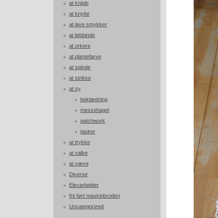
at kniple
at knytte
at lave smykker
at løbbinde
at orkere
at plantefarve
at spinde
at strikke
at sy
beklædning
messehagel
patchwork
tasker
at trykke
at valke
at væve
Diverse
Elevarbejder
frit ført maskinbroderi
Uncategorized