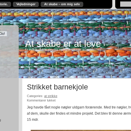
torie.
Vejledninger
At skabe – om mig selv
At skabe er at leve
Et indblik i mine elevers og egne tekstile arbejder.
Strikket barnekjole
Categories:
at strikke
til
Kommentarer lukket
Strikket
Jeg havde fået nogle nøgler uldgarn forærende. Med tre nøgler, hvo
barnekjole
af dem, skulle der findes et mindre projekt. Det blev til denne ærmel
15 mdr.
g