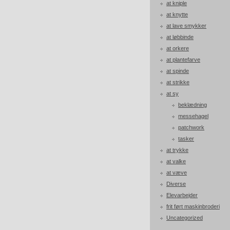
at kniple
at knytte
at lave smykker
at løbbinde
at orkere
at plantefarve
at spinde
at strikke
at sy
beklædning
messehagel
patchwork
tasker
at trykke
at valke
at væve
Diverse
Elevarbejder
frit ført maskinbroderi
Uncategorized