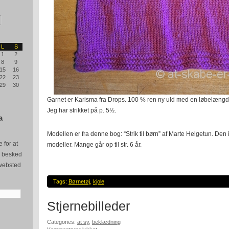
L
S
1
2
8
9
15
16
22
23
29
30
Garnet er Karisma fra Drops. 100 % ren ny uld med en løbelængd
Jeg har strikket på p. 5½.
a
Modellen er fra denne bog: “Strik til børn” af Marte Helgetun. Den
 for at
modeller. Mange går op til str. 6 år.
e besked
websted
Tags:
Børnetøj
,
kjole
Stjernebilleder
Categories:
at sy
,
beklædning
til