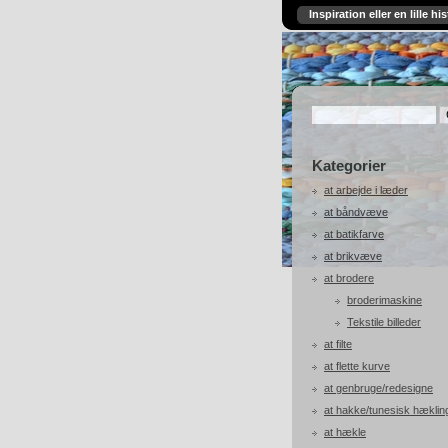
Inspiration eller en lille his
Kategorier
at arbejde i læder
at båndvæve
at batikfarve
at brikvæve
at brodere
broderimaskine
Tekstile billeder
at filte
at flette kurve
at genbruge/redesigne
at hakke/tunesisk hæklin
at hækle