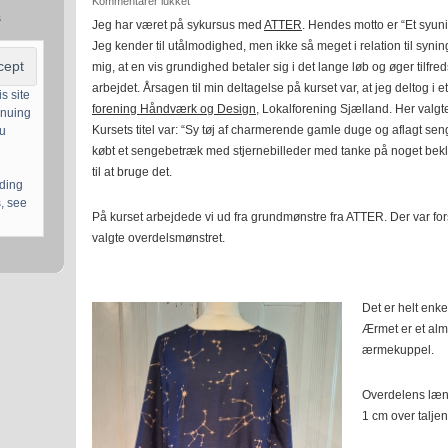
Kommentarer lukket
Stjernebilleder
s
Jeg har været på sykursus med
ATTER
. Hendes motto er “Et syuni
Jeg kender til utålmodighed, men ikke så meget i relation til synin
mig, at en vis grundighed betaler sig i det lange løb og øger tilfr
arbejdet. Årsagen til min deltagelse på kurset var, at jeg deltog i e
s site
forening Håndværk og Design
, Lokalforening Sjælland. Her valg
inuing
Kursets titel var: “Sy tøj af charmerende gamle duge og aflagt se
ou
købt et sengebetræk med stjernebilleder med tanke på noget bekl
til at bruge det.
uding
, see
På kurset arbejdede vi ud fra grundmønstre fra ATTER. Der var fo
valgte overdelsmønstret.
Det er helt enke
Ærmet er et alm
ærmekuppel.
Overdelens længd
1 cm over taljen