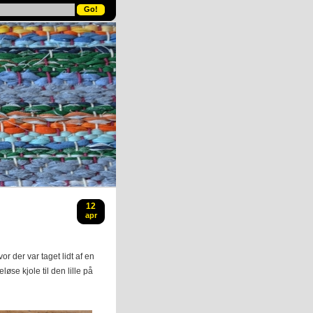
12
apr
r der var taget lidt af en
øse kjole til den lille på