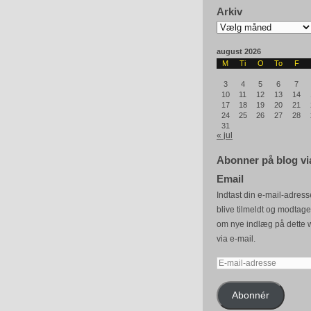
Arkiv
Arkiv
august 2026
M
Ti
O
To
F
3
4
5
6
7
10
11
12
13
14
17
18
19
20
21
24
25
26
27
28
31
« jul
Abonner på blog vi
Email
Indtast din e-mail-adresse
blive tilmeldt og modtag
om nye indlæg på dette 
via e-mail.
E-
mail-
adresse
Abonnér