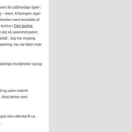
vers for utålmodige typer”.
g – mere. Erfaringen siger
edsheden med resultatet af
t kursus i
Den faglige
te jeg så syworkshoppen.
ngetøj”. Jeg har engang
ædning. Nu var tiden inde
rskellige muligheder og jeg
lt og uden indsnit.
. tilsat ærme med
e blev afkortet til ca.
.