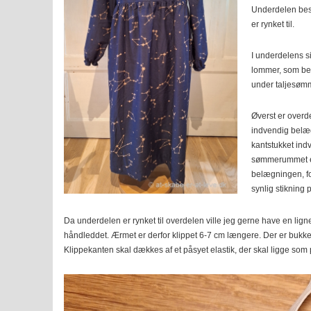
Underdelen best
er rynket til.
I underdelens s
lommer, som be
under taljesøm
Øverst er overd
indvendig belæ
kantstukket ind
sømmerummet er 
belægningen, for
synlig stikning 
Da underdelen er rynket til overdelen ville jeg gerne have en lign
håndleddet. Ærmet er derfor klippet 6-7 cm længere. Der er bukke
Klippekanten skal dækkes af et påsyet elastik, der skal ligge som 