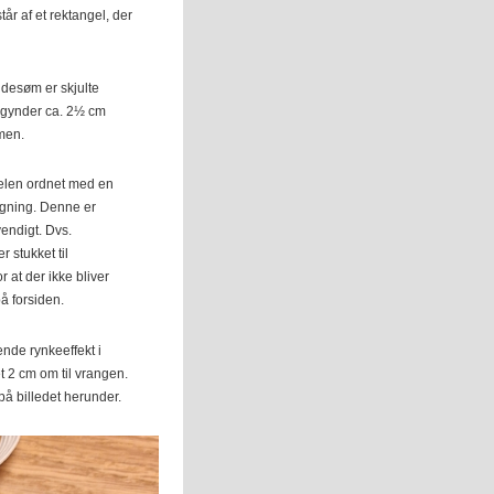
år af et rektangel, der
idesøm er skjulte
gynder ca. 2½ cm
men.
elen ordnet med en
gning. Denne er
vendigt. Dvs.
stukket til
 at der ikke bliver
på forsiden.
ende rynkeeffekt i
t 2 cm om til vrangen.
på billedet herunder.