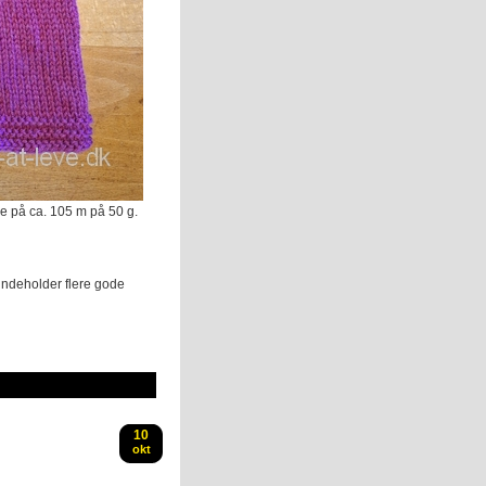
e på ca. 105 m på 50 g.
 indeholder flere gode
10
okt