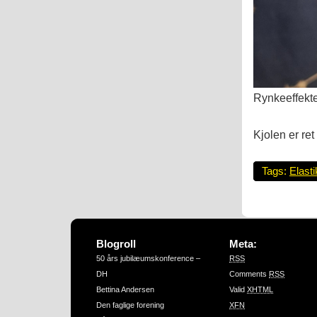
Rynkeeffekte
Kjolen er ret
Tags:
Elasti
Blogroll
Meta:
50 års jubilæumskonference –
RSS
DH
Comments
RSS
Bettina Andersen
Valid
XHTML
Den faglige forening
XFN