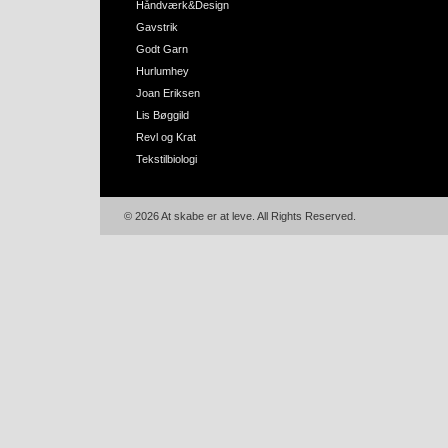
Håndværk&Design
Gavstrik
Godt Garn
Hurlumhey
Joan Eriksen
Lis Bøggild
Revl og Krat
Tekstilbiologi
© 2026 At skabe er at leve. All Rights Reserved.