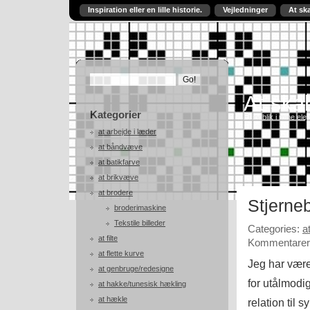
Inspiration eller en lille historie.
Vejledninger
At sk
At skab
Kategorier
Et indblik i mine ele
at arbejde i læder
at båndvæve
at batikfarve
at brikvæve
at brodere
Stjerneb
broderimaskine
Tekstile billeder
Categories:
a
at filte
Kommentarer 
at flette kurve
Jeg har vær
at genbruge/redesigne
for utålmodi
at hakke/tunesisk hækling
at hækle
relation til 