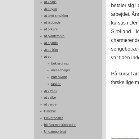
at kniple
betaler sig i
at knytte
arbejdet. Års
at lave smykker
kursus i
Den 
at løbbinde
at orkere
Sjælland. Her
at plantefarve
charmerende 
at spinde
sengebetræk
at strikke
at sy
var tiden inde
beklædning
messehagel
På kurset ar
patchwork
forskellige 
tasker
at trykke
at valke
at væve
Diverse
Elevarbejder
frit ført maskinbroderi
Uncategorized