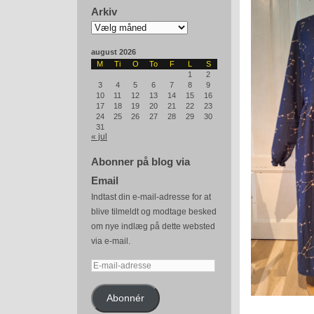
Arkiv
Arkiv
august 2026
M
Ti
O
To
F
L
S
1
2
3
4
5
6
7
8
9
10
11
12
13
14
15
16
17
18
19
20
21
22
23
24
25
26
27
28
29
30
31
« jul
Abonner på blog via
Email
Indtast din e-mail-adresse for at
blive tilmeldt og modtage besked
om nye indlæg på dette websted
via e-mail.
E-
mail-
adresse
Abonnér