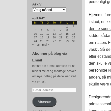
personligt gr
Arkiv
Arkiv
Hjemme fores
april 2017
i staut, er 
M
Ti
O
To
F
L
S
1
2
denne spenc
3
4
5
6
7
8
9
10
11
12
13
14
15
16
sidder sådan
17
18
19
20
21
22
23
24
25
26
27
28
29
30
om natten. Fo
« mar
maj »
vask”. Så de
Abonner på blog via
efter et sta
Email
den skulle v
Indtast din e-mail-adresse for at
personlige k
blive tilmeldt og modtage besked
om nye indlæg på dette websted
anden, så mi
via e-mail.
skulle være o
E-
mail-
Designændrin
adresse
Abonnér
prinsessesni
kunne sys en