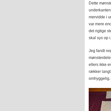
Dette mønste
underkanten 
mervidde i un
var mere end
det rigtige s
skal sys op i
Jeg fandt nog
mønsterdelen
ellers ikke e
rækker langt
omhyggelig.