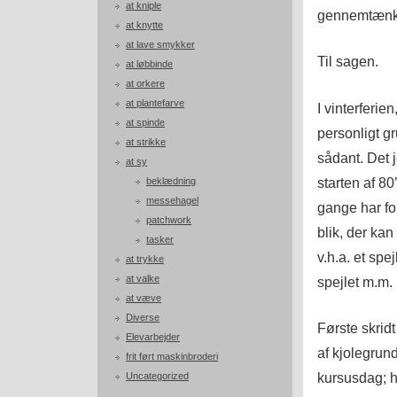
at kniple
gennemtænke
at knytte
at lave smykker
Til sagen.
at løbbinde
at orkere
at plantefarve
I vinterferie
at spinde
personligt gr
at strikke
sådant. Det 
at sy
starten af 8
beklædning
messehagel
gange har fo
patchwork
blik, der kan
tasker
v.h.a. et spej
at trykke
at valke
spejlet m.m.
at væve
Diverse
Første skridt
Elevarbejder
af kjolegru
frit ført maskinbroderi
kursusdag; h
Uncategorized