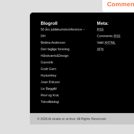
Comment
Blogroll
Meta:
50 års jubilæumskonference –
RSS
DH
Comments
RSS
Bettina Andersen
Valid
XHTML
Den faglige forening
XFN
Håndværk&Design
Gavstrik
Godt Garn
Hurlumhey
Joan Eriksen
Lis Bøggild
Revl og Krat
Tekstilbiologi
© 2026 At skabe er at leve. All Rights Reserved.