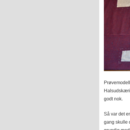
Prøvemodelle
Halsudskærin
godt nok.
Så var det en
gang skulle 
grundig med 