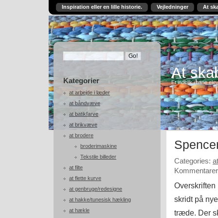
Inspiration eller en lille historie.
Vejledninger
At sk
At skab
Kategorier
Et indblik i mine ele
at arbejde i læder
at båndvæve
at batikfarve
at brikvæve
at brodere
Spencer
broderimaskine
Tekstile billeder
Categories:
a
at filte
Kommentarer 
at flette kurve
Overskriften
at genbruge/redesigne
skridt på nye
at hakke/tunesisk hækling
at hækle
træde. Der s