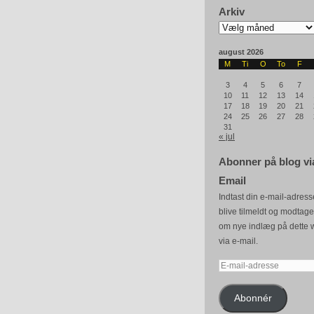
Arkiv
Arkiv
august 2026
M
Ti
O
To
F
3
4
5
6
7
10
11
12
13
14
17
18
19
20
21
24
25
26
27
28
31
« jul
Abonner på blog vi
Email
Indtast din e-mail-adresse
blive tilmeldt og modtag
om nye indlæg på dette 
via e-mail.
E-
mail-
adresse
Abonnér