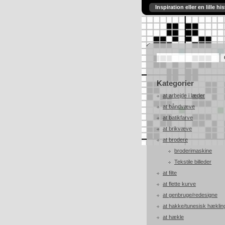
Inspiration eller en lille his
Kategorier
at arbejde i læder
at båndvæve
at batikfarve
at brikvæve
at brodere
broderimaskine
Tekstile billeder
at filte
at flette kurve
at genbruge/redesigne
at hakke/tunesisk hæklin
at hækle