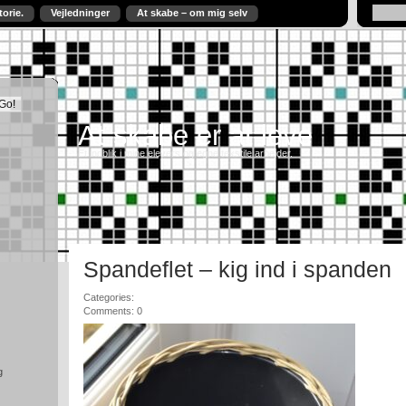
torie.
Vejledninger
At skabe – om mig selv
At skabe er at leve
Et indblik i mine elevers og egne tekstile arbejder.
Spandeflet – kig ind i spanden
Categories:
Comments: 0
g