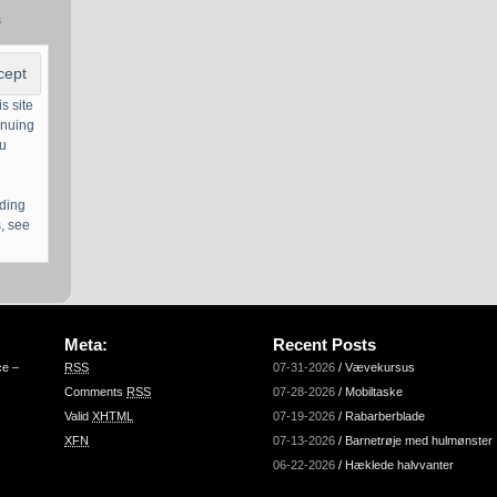
s
s site
inuing
ou
uding
, see
Meta:
Recent Posts
ce –
RSS
07-31-2026
/
Vævekursus
Comments
RSS
07-28-2026
/
Mobiltaske
Valid
XHTML
07-19-2026
/
Rabarberblade
XFN
07-13-2026
/
Barnetrøje med hulmønster
06-22-2026
/
Hæklede halvvanter