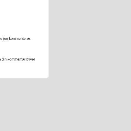
ng jeg kommenterer.
 din kommentar bliver