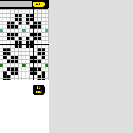
19
maj