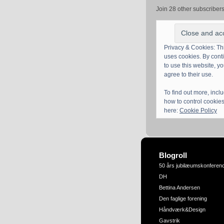
Join 28 other subscriber
Privacy & Cookies: Thi
uses cookies. By cont
to use this website, y
agree to their use.
To find out more, incl
how to control cookies
here:
Cookie Policy
Blogroll
50 års jubilæumskonferen
DH
Bettina Andersen
Den faglige forening
Håndværk&Design
Gavstrik