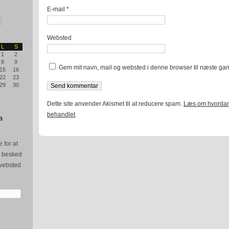
E-mail
*
Websted
L
S
1
2
8
9
Gem mit navn, mail og websted i denne browser til næste ga
15
16
22
23
29
30
Dette site anvender Akismet til at reducere spam.
Læs om hvordan
behandlet
.
a
 for at
e besked
websted