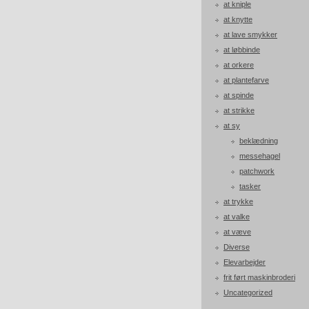
at kniple
at knytte
at lave smykker
at løbbinde
at orkere
at plantefarve
at spinde
at strikke
at sy
beklædning
messehagel
patchwork
tasker
at trykke
at valke
at væve
Diverse
Elevarbejder
frit ført maskinbroderi
Uncategorized