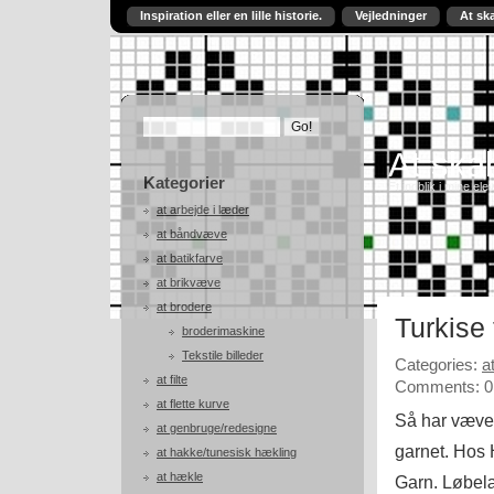
Inspiration eller en lille historie.
Vejledninger
At sk
At skab
Kategorier
Et indblik i mine ele
at arbejde i læder
at båndvæve
at batikfarve
at brikvæve
at brodere
Turkise
broderimaskine
Tekstile billeder
Categories:
a
at filte
Comments: 0
at flette kurve
Så har væven
at genbruge/redesigne
garnet. Hos 
at hakke/tunesisk hækling
at hækle
Garn. Løbelæ