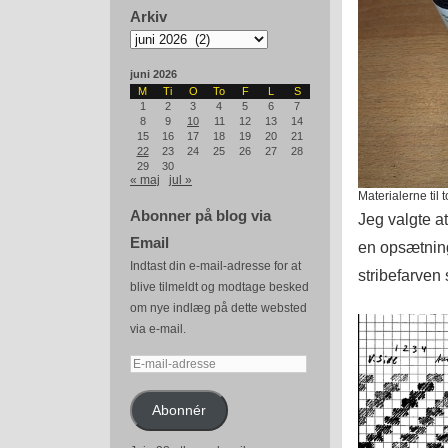
Arkiv
Arkiv
juni 2026
M
Ti
O
To
F
L
S
1
2
3
4
5
6
7
8
9
10
11
12
13
14
15
16
17
18
19
20
21
22
23
24
25
26
27
28
29
30
« maj
jul »
Materialerne til 
Abonner på blog via
Jeg valgte a
Email
en opsætning 
Indtast din e-mail-adresse for at
stribefarven s
blive tilmeldt og modtage besked
om nye indlæg på dette websted
via e-mail.
E-
mail-
adresse
Abonnér