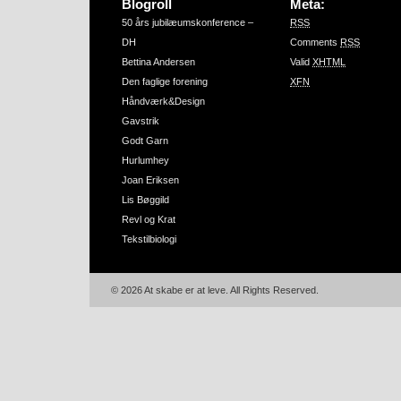
Blogroll
Meta:
50 års jubilæumskonference –
RSS
DH
Comments
RSS
Bettina Andersen
Valid
XHTML
Den faglige forening
XFN
Håndværk&Design
Gavstrik
Godt Garn
Hurlumhey
Joan Eriksen
Lis Bøggild
Revl og Krat
Tekstilbiologi
© 2026 At skabe er at leve. All Rights Reserved.