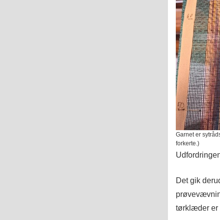
Garnet er sytråd
forkerte.)
Udfordringen
Det gik deru
prøvevævnin
tørklæder er