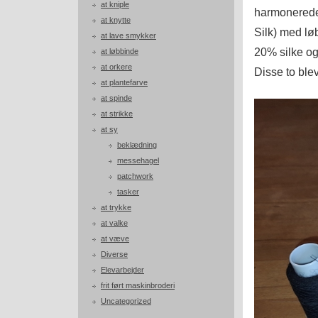
at kniple
harmonerede
at knytte
Silk) med lø
at lave smykker
20% silke o
at løbbinde
at orkere
Disse to blev
at plantefarve
at spinde
at strikke
at sy
beklædning
messehagel
patchwork
tasker
at trykke
at valke
at væve
Diverse
Elevarbejder
frit ført maskinbroderi
Uncategorized