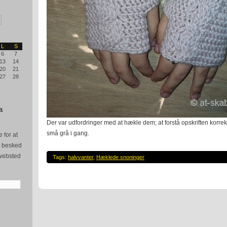
L
S
6
7
13
14
20
21
27
28
a
Der var udfordringer med at hækle dem; at forstå opskriften korrek
små grå i gang.
 for at
e besked
websted
Tags:
halvvanter
,
Hæklede snoninger