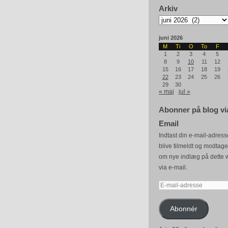
Arkiv
Arkiv
juni 2026
M
Ti
O
To
F
1
2
3
4
5
8
9
10
11
12
15
16
17
18
19
22
23
24
25
26
29
30
« maj
jul »
Abonner på blog vi
Email
Indtast din e-mail-adresse
blive tilmeldt og modtag
om nye indlæg på dette 
via e-mail.
E-
mail-
adresse
Abonnér