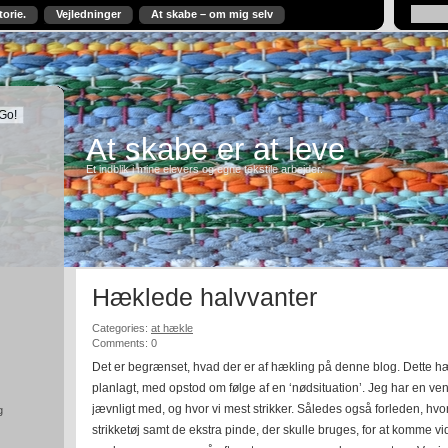
torie.
Vejledninger
At skabe – om mig selv
At skabe er at leve
Et indblik i mine elevers og egne tekstile arbejder.
Hæklede halvvanter
Categories:
at hækle
Comments: 0
Det er begrænset, hvad der er af hækling på denne blog. Dette h
planlagt, med opstod om følge af en ‘nødsituation’. Jeg har en v
jævnligt med, og hvor vi mest strikker. Således også forleden, hv
g
strikketøj samt de ekstra pinde, der skulle bruges, for at komme v