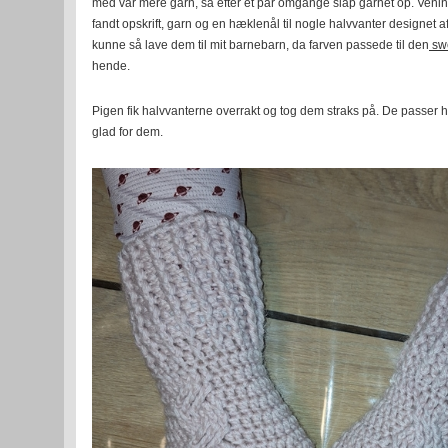
med var mere garn, så efter et par omgange slap garnet op. Veni
fandt opskrift, garn og en hæklenål til nogle halvvanter designet a
kunne så lave dem til mit barnebarn, da farven passede til den
sw
hende.
Pigen fik halvvanterne overrakt og tog dem straks på. De passer 
glad for dem.