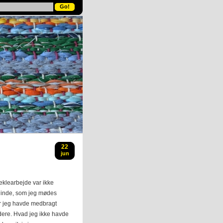
22
jun
æklearbejde var ikke
eninde, som jeg mødes
or jeg havde medbragt
idere. Hvad jeg ikke havde