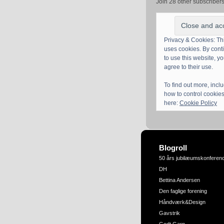
Join 28 other subscriber
Privacy & Cookies: Thi
uses cookies. By cont
to use this website, y
agree to their use.
To find out more, incl
how to control cookies
here:
Cookie Policy
Blogroll
50 års jubilæumskonferen
DH
Bettina Andersen
Den faglige forening
Håndværk&Design
Gavstrik