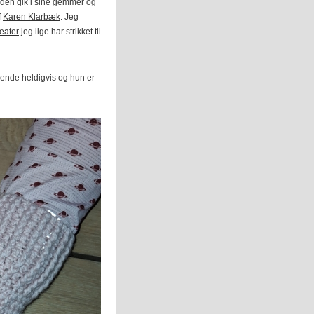
nden gik i sine gemmer og
f
Karen Klarbæk
. Jeg
eater
jeg lige har strikket til
hende heldigvis og hun er