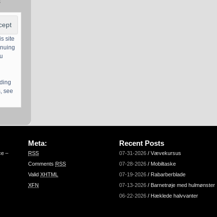
s
s site
inuing
ou
uding
, see
Meta:
Recent Posts
ce –
RSS
07-31-2026
/
Vævekursus
Comments
RSS
07-28-2026
/
Mobiltaske
Valid
XHTML
07-19-2026
/
Rabarberblade
XFN
07-13-2026
/
Barnetrøje med hulmønster
06-22-2026
/
Hæklede halvvanter