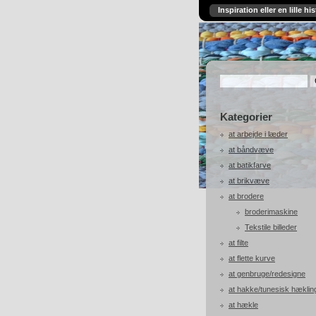
Inspiration eller en lille his
Kategorier
at arbejde i læder
at båndvæve
at batikfarve
at brikvæve
at brodere
broderimaskine
Tekstile billeder
at filte
at flette kurve
at genbruge/redesigne
at hakke/tunesisk hæklin
at hækle