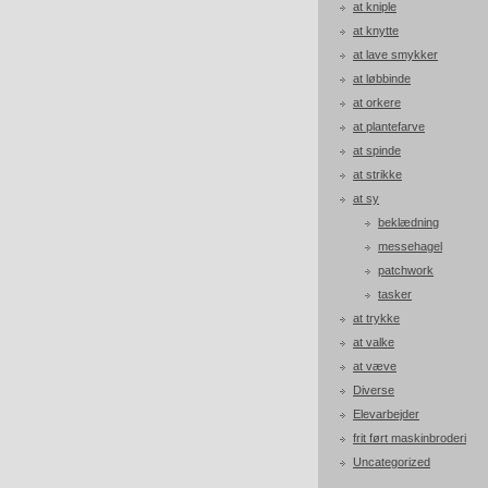
at kniple
at knytte
at lave smykker
at løbbinde
at orkere
at plantefarve
at spinde
at strikke
at sy
beklædning
messehagel
patchwork
tasker
at trykke
at valke
at væve
Diverse
Elevarbejder
frit ført maskinbroderi
Uncategorized