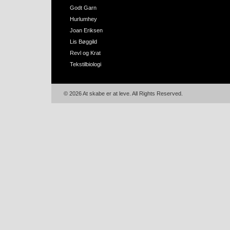
Godt Garn
Hurlumhey
Joan Eriksen
Lis Bøggild
Revl og Krat
Tekstilbiologi
© 2026 At skabe er at leve. All Rights Reserved.