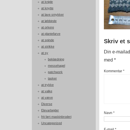
at kniple
at knytte
at lave smykker
at løbbinde
at orkere
at plantefarve
Skriv et 
at spinde
at strikke
Din e-mailadr
at sy
med
*
beklædning
messehagel
Kommentar
*
patchwork
tasker
at trykke
at valke
at væve
Diverse
Elevarbejder
Navn
*
frit ført maskinbroderi
Uncategorized
E-mail
*