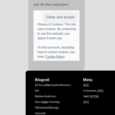
Join 28 other subscribers
Privacy & Cookies: This site
uses cookies. By continuing
to use this website, you
agree to their use.
To find out more, including
how to control cookies, see
here:
Cookie Policy
Blogroll
Meta:
50 års jubilæumskonference –
RSS
DH
Comments
RSS
Bettina Andersen
Valid
XHTML
Den faglige forening
XFN
Håndværk&Design
Gavstrik