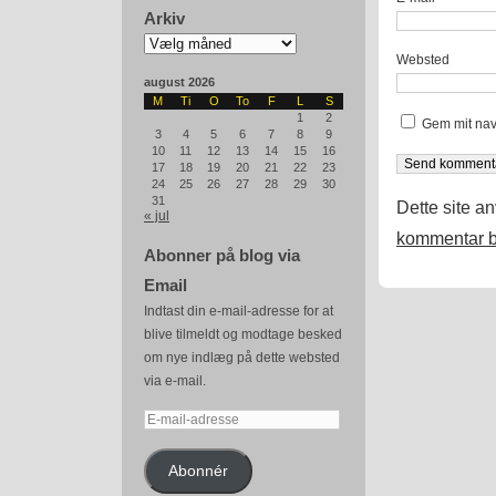
Arkiv
Arkiv
Websted
august 2026
M
Ti
O
To
F
L
S
1
2
Gem mit nav
3
4
5
6
7
8
9
10
11
12
13
14
15
16
17
18
19
20
21
22
23
24
25
26
27
28
29
30
31
Dette site a
« jul
kommentar b
Abonner på blog via
Email
Indtast din e-mail-adresse for at
blive tilmeldt og modtage besked
om nye indlæg på dette websted
via e-mail.
E-
mail-
adresse
Abonnér