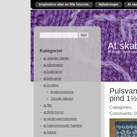
Inspiration eller en lille historie.
Vejledninger
At sk
At skab
Kategorier
Et indblik i mine ele
at arbejde i læder
at båndvæve
at batikfarve
at brikvæve
at brodere
Pulsvar
broderimaskine
pind 1½
Tekstile billeder
at filte
Categories:
at flette kurve
Comments: 0
at genbruge/redesigne
at hakke/tunesisk hækling
at hækle