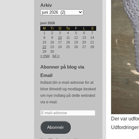
Arkiv
Arkiv
juni 2026
M
Ti
O
To
F
L
S
1
2
3
4
5
6
7
8
9
10
11
12
13
14
15
16
17
18
19
20
21
22
23
24
25
26
27
28
29
30
« maj
jul »
Abonner på blog via
Email
Indtast din e-mail-adresse for at
blive tilmeldt og modtage besked
om nye indlæg på dette websted
via e-mail.
E-
Der var udfor
mail-
adresse
Udfordringer
Abonnér