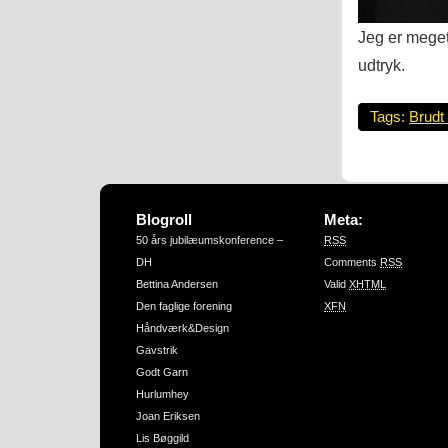
Jeg er meget 
udtryk.
Tags:
Brudt 
Blogroll
Meta:
50 års jubilæumskonference –
RSS
DH
Comments
RSS
Bettina Andersen
Valid
XHTML
Den faglige forening
XFN
Håndværk&Design
Gavstrik
Godt Garn
Hurlumhey
Joan Eriksen
Lis Bøggild