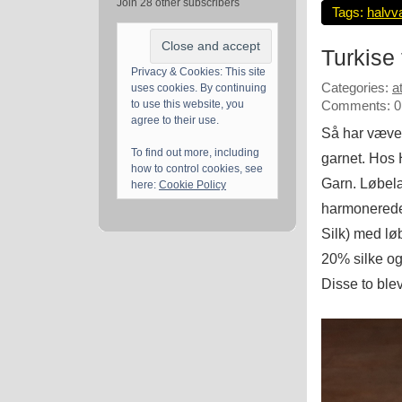
Join 28 other subscribers
Tags:
halvv
Turkise
Privacy & Cookies: This site
Categories:
a
uses cookies. By continuing
to use this website, you
Comments: 0
agree to their use.
Så har væven
To find out more, including
garnet. Hos 
how to control cookies, see
Garn. Løbelæ
here:
Cookie Policy
harmonerede
Silk) med lø
20% silke o
Disse to blev