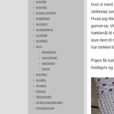
at kniple
hvor vi mest
at knytte
strikketøj sa
at lave smykker
Hvad jeg ikk
at løbbinde
at orkere
garnet op. V
at plantefarve
hæklenål til
at spinde
lave dem til
at strikke
at sy
har strikket t
beklædning
messehagel
Pigen fik ha
patchwork
heldigvis og
tasker
at trykke
at valke
at væve
Diverse
Elevarbejder
frit ført maskinbroderi
Uncategorized