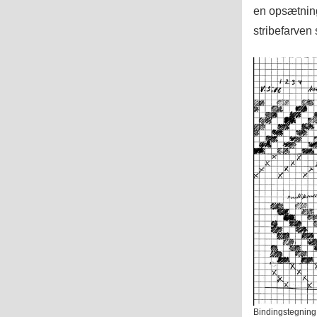
en opsætning 
stribefarven s
Bindingstegning