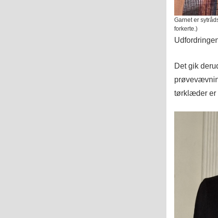
Garnet er sytråd
forkerte.)
Udfordringen
Det gik deru
prøvevævnin
tørklæder er