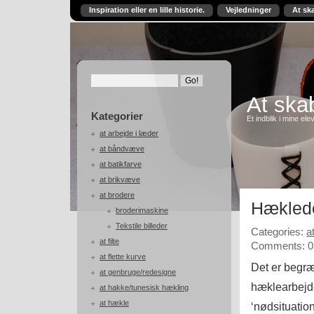
Inspiration eller en lille historie.
Vejledninger
At sk
At skab
Kategorier
Et indblik i mine ele
at arbejde i læder
at båndvæve
at batikfarve
at brikvæve
at brodere
Hæklede
broderimaskine
Tekstile billeder
Categories:
a
at filte
Comments: 0
at flette kurve
Det er begræ
at genbruge/redesigne
hæklearbejde
at hakke/tunesisk hækling
at hækle
‘nødsituatio