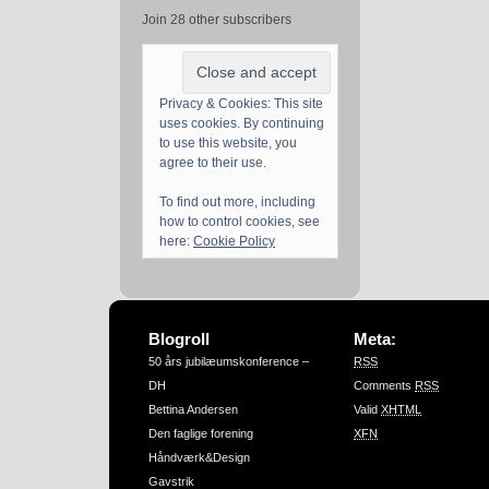
Join 28 other subscribers
Privacy & Cookies: This site
uses cookies. By continuing
to use this website, you
agree to their use.
To find out more, including
how to control cookies, see
here:
Cookie Policy
Blogroll
Meta:
50 års jubilæumskonference –
RSS
DH
Comments
RSS
Bettina Andersen
Valid
XHTML
Den faglige forening
XFN
Håndværk&Design
Gavstrik