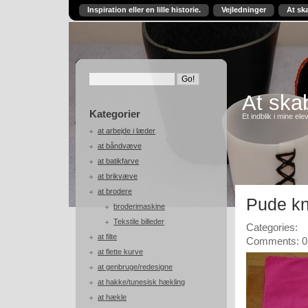
Inspiration eller en lille historie.
Vejledninger
At sk
At skab
Kategorier
Et indblik i mine ele
at arbejde i læder
at båndvæve
at batikfarve
at brikvæve
at brodere
Pude kn
broderimaskine
Tekstile billeder
Categories:
at filte
Comments: 0
at flette kurve
at genbruge/redesigne
at hakke/tunesisk hækling
at hækle