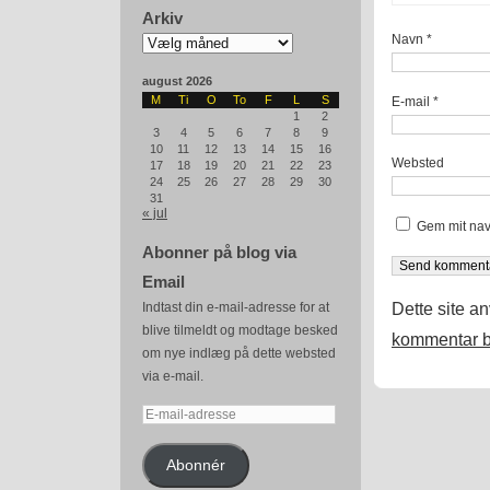
Arkiv
Arkiv
Navn
*
august 2026
M
Ti
O
To
F
L
S
E-mail
*
1
2
3
4
5
6
7
8
9
10
11
12
13
14
15
16
Websted
17
18
19
20
21
22
23
24
25
26
27
28
29
30
31
« jul
Gem mit nav
Abonner på blog via
Email
Dette site a
Indtast din e-mail-adresse for at
blive tilmeldt og modtage besked
kommentar b
om nye indlæg på dette websted
via e-mail.
E-
mail-
adresse
Abonnér