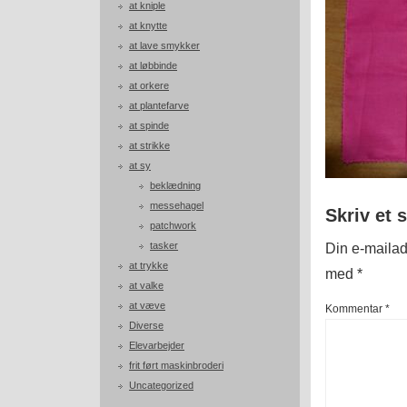
at kniple
at knytte
at lave smykker
at løbbinde
at orkere
at plantefarve
at spinde
at strikke
at sy
beklædning
messehagel
Skriv et 
patchwork
tasker
Din e-mailadr
at trykke
med
*
at valke
at væve
Kommentar
*
Diverse
Elevarbejder
frit ført maskinbroderi
Uncategorized