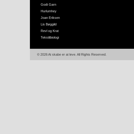
Godt Garn
Hurlumhey
Joan Eriksen
Lis Bøggild
Revl og Krat
Tekstilbiologi
© 2026 At skabe er at leve. All Rights Reserved.