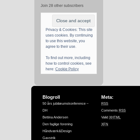
Join 28 other subscribers
Privacy & Cookies: This site
uses cookies. By continuing
to use this website, you
agree to their use.
To find out more, including
how to control cookies, see
here:
Cookie Policy
Blogroll
Meta:
50 års jubilæumskonference –
RSS
DH
Comments
RSS
Bettina Andersen
Valid
XHTML
Den faglige forening
XFN
Håndværk&Design
Gavstrik