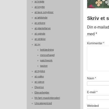
at kniple
at knytte
at lave smykker
Skriv et 
at løbbinde
at orkere
Din e-mailadr
at plantefarve
med
*
at spinde
at strikke
Kommentar
*
at sy
beklædning
messehagel
patchwork
tasker
at trykke
at valke
Navn
*
at væve
Diverse
E-mail
*
Elevarbejder
frit ført maskinbroderi
Uncategorized
Websted