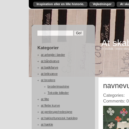
Inspiration eller en lille historie.
Vejledninger
At sk
At skab
Kategorier
Et indblik i mine ele
at arbejde i læder
at båndvæve
at batikfarve
at brikvæve
at brodere
navnevu
broderimaskine
Tekstile billeder
Categories:
at filte
Comments: 0
at flette kurve
at genbruge/redesigne
at hakke/tunesisk hækling
at hækle