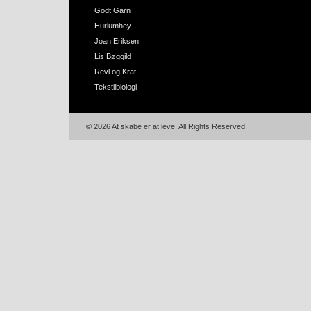
Godt Garn
Hurlumhey
Joan Eriksen
Lis Bøggild
Revl og Krat
Tekstilbiologi
© 2026 At skabe er at leve. All Rights Reserved.