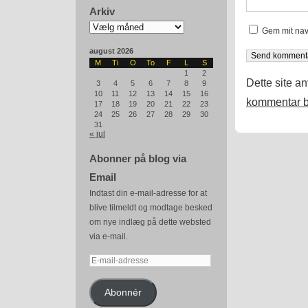
Arkiv
Arkiv
Gem mit nav
august 2026
M
Ti
O
To
F
L
S
1
2
Dette site a
3
4
5
6
7
8
9
10
11
12
13
14
15
16
kommentar b
17
18
19
20
21
22
23
24
25
26
27
28
29
30
31
« jul
Abonner på blog via
Email
Indtast din e-mail-adresse for at
blive tilmeldt og modtage besked
om nye indlæg på dette websted
via e-mail.
E-
mail-
adresse
Abonnér