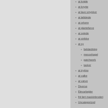
at kniple
at knytte
at lave smykker
at løbbinde
at orkere
at plantefarve
at spinde
at strikke
at sy
beklædning
messehagel
patchwork
tasker
at trykke
at valke
at væve
Diverse
Elevarbejder
frit ført maskinbroderi
Uncategorized