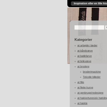
Inspiration eller en lille his
Kategorier
at arbejde i læder
at båndvæve
at batikfarve
at brikvæve
at brodere
broderimaskine
Tekstile billeder
at filte
at flette kurve
at genbruge/redesigne
at hakke/tunesisk hæklin
at hækle