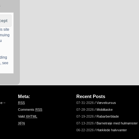
s
s site
inuing
ou
uding
, see
Meta:
Recent Posts
ce –
RSS
07-31-2026
/
Vævekursus
Comments
RSS
07-28-2026
/
Mobiltaske
Valid
XHTML
07-19-2026
/
Rabarberblade
XFN
07-13-2026
/
Barnetrøje med hulmønster
06-22-2026
/
Hæklede halvvanter