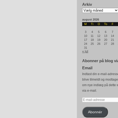
Arkiv
Arkiv
august 2026
M
Ti
O
To
F
3
4
5
6
7
10
11
12
13
14
17
18
19
20
21
24
25
26
27
28
31
« jul
Abonner på blog vi
Email
Indtast din e-mail-adresse
blive tilmeldt og modtag
om nye indlæg på dette 
via e-mail.
E-
mail-
adresse
Abonnér