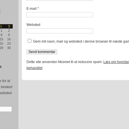
E-mail
*
Websted
L
S
1
2
8
9
15
16
Gem mit navn, mail og websted i denne browser til næste ga
22
23
29
30
Dette site anvender Akismet til at reducere spam.
Læs om hvordan
a
behandlet
.
 for at
e besked
websted