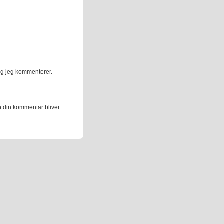
ng jeg kommenterer.
 din kommentar bliver