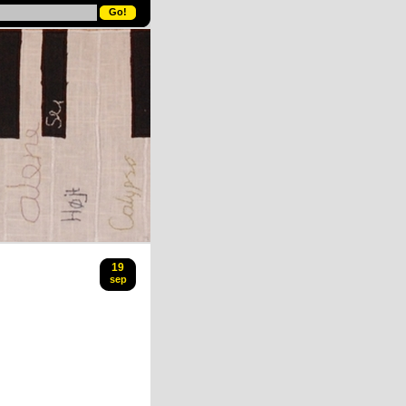
19
sep