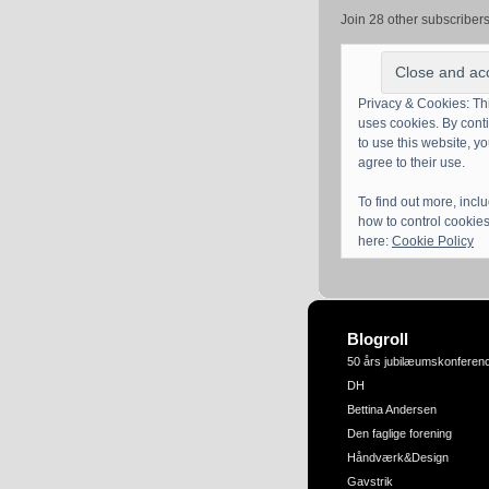
Join 28 other subscriber
Privacy & Cookies: Thi
uses cookies. By cont
to use this website, y
agree to their use.
To find out more, incl
how to control cookies
here:
Cookie Policy
Blogroll
50 års jubilæumskonferen
DH
Bettina Andersen
Den faglige forening
Håndværk&Design
Gavstrik