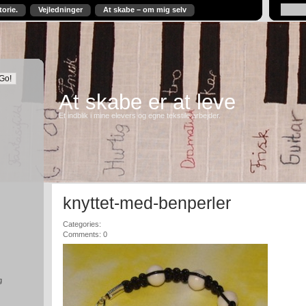
torie.
Vejledninger
At skabe – om mig selv
At skabe er at leve
Et indblik i mine elevers og egne tekstile arbejder.
knyttet-med-benperler
Categories:
Comments: 0
g