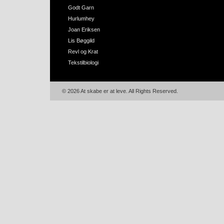
Godt Garn
Hurlumhey
Joan Eriksen
Lis Bøggild
Revl og Krat
Tekstilbiologi
© 2026 At skabe er at leve. All Rights Reserved.