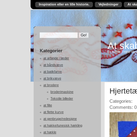
Inspiration eller en lille historie.
Vejledninger
At sk
At skab
Kategorier
Et indblik i mine ele
at arbejde i læder
at båndvæve
at batikfarve
at brikvæve
at brodere
Hjertet
broderimaskine
Tekstile billeder
Categories:
at filte
Comments: 0
at flette kurve
at genbruge/redesigne
at hakke/tunesisk hækling
at hækle