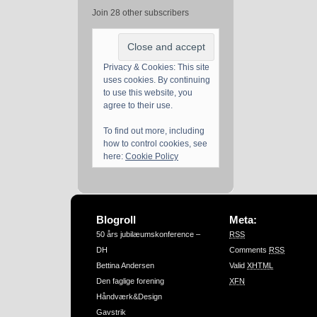
Join 28 other subscribers
Privacy & Cookies: This site
uses cookies. By continuing
to use this website, you
agree to their use.
To find out more, including
how to control cookies, see
here:
Cookie Policy
Blogroll
Meta:
50 års jubilæumskonference –
RSS
DH
Comments
RSS
Bettina Andersen
Valid
XHTML
Den faglige forening
XFN
Håndværk&Design
Gavstrik