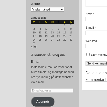
Arkiv
Arkiv
Navn
*
august 2026
M
Ti
O
To
F
L
S
1
2
E-mail
*
3
4
5
6
7
8
9
10
11
12
13
14
15
16
17
18
19
20
21
22
23
24
25
26
27
28
29
30
Websted
31
« jul
Abonner på blog via
Gem mit nav
Email
Indtast din e-mail-adresse for at
blive tilmeldt og modtage besked
Dette site a
om nye indlæg på dette websted
kommentar b
via e-mail.
E-
mail-
adresse
Abonnér