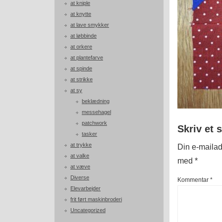
at kniple
at knytte
at lave smykker
at løbbinde
at orkere
at plantefarve
at spinde
at strikke
at sy
beklædning
messehagel
patchwork
Skriv et 
tasker
at trykke
Din e-mailadr
at valke
med
*
at væve
Diverse
Kommentar
*
Elevarbejder
frit ført maskinbroderi
Uncategorized