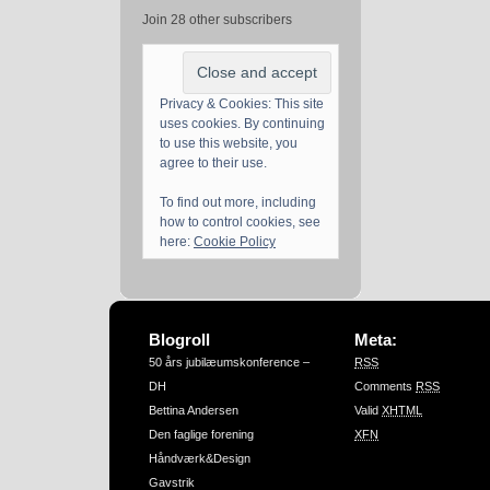
Join 28 other subscribers
Privacy & Cookies: This site
uses cookies. By continuing
to use this website, you
agree to their use.
To find out more, including
how to control cookies, see
here:
Cookie Policy
Blogroll
Meta:
50 års jubilæumskonference –
RSS
DH
Comments
RSS
Bettina Andersen
Valid
XHTML
Den faglige forening
XFN
Håndværk&Design
Gavstrik