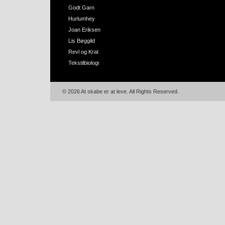
Godt Garn
Hurlumhey
Joan Eriksen
Lis Bøggild
Revl og Krat
Tekstilbiologi
© 2026 At skabe er at leve. All Rights Reserved.