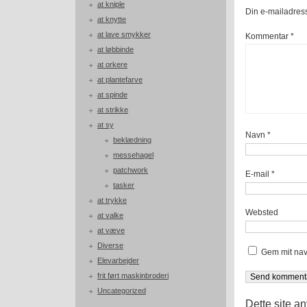
at kniple
Din e-mailadresse
at knytte
at lave smykker
Kommentar
*
at løbbinde
at orkere
at plantefarve
at spinde
at strikke
at sy
Navn
*
beklædning
messehagel
patchwork
E-mail
*
tasker
at trykke
Websted
at valke
at væve
Diverse
Gem mit nav
Elevarbejder
frit ført maskinbroderi
Uncategorized
Dette site a