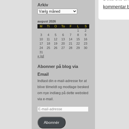
Arkiv
kommentar b
Arkiv
august 2026
M
Ti
O
To
F
L
S
1
2
3
4
5
6
7
8
9
10
11
12
13
14
15
16
17
18
19
20
21
22
23
24
25
26
27
28
29
30
31
« jul
Abonner på blog via
Email
Indtast din e-mail-adresse for at
blive tilmeldt og modtage besked
om nye indlæg på dette websted
via e-mail.
E-
mail-
adresse
Abonnér