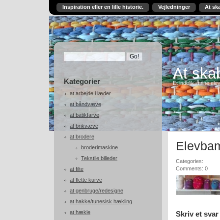
Inspiration eller en lille historie.
Vejledninger
At sk
At skab
Kategorier
Et indblik i mine ele
at arbejde i læder
at båndvæve
at batikfarve
at brikvæve
at brodere
Elevba
broderimaskine
Tekstile billeder
Categories:
Comments: 0
at filte
at flette kurve
at genbruge/redesigne
at hakke/tunesisk hækling
at hækle
Skriv et svar