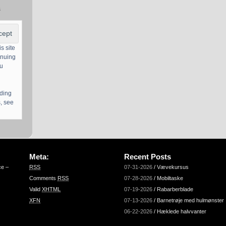
s
s site
inuing
ou
uding
, see
Meta:
Recent Posts
ce –
RSS
07-31-2026
/
Vævekursus
Comments
RSS
07-28-2026
/
Mobiltaske
Valid
XHTML
07-19-2026
/
Rabarberblade
XFN
07-13-2026
/
Barnetrøje med hulmønster
06-22-2026
/
Hæklede halvvanter