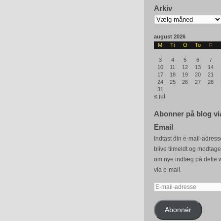
Arkiv
Arkiv
august 2026
M
Ti
O
To
F
3
4
5
6
7
10
11
12
13
14
17
18
19
20
21
24
25
26
27
28
31
« jul
Abonner på blog vi
Email
Indtast din e-mail-adresse
blive tilmeldt og modtag
om nye indlæg på dette 
via e-mail.
E-
mail-
adresse
Abonnér