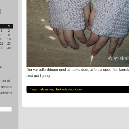
L
S
1
2
8
9
15
16
22
23
29
30
a
Der var udfordringer med at hækle dem; at forstå opskriften korrek
små grå i gang.
 for at
e besked
Tags:
halvvanter
,
Hæklede snoninger
websted