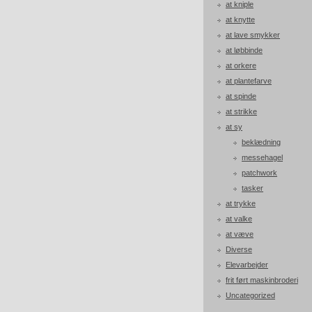
at kniple
at knytte
at lave smykker
at løbbinde
at orkere
at plantefarve
at spinde
at strikke
at sy
beklædning
messehagel
patchwork
tasker
at trykke
at valke
at væve
Diverse
Elevarbejder
frit ført maskinbroderi
Uncategorized