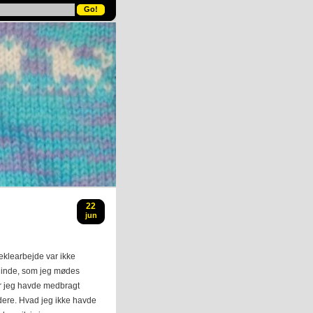
22
jun
æklearbejde var ikke
eninde, som jeg mødes
or jeg havde medbragt
idere. Hvad jeg ikke havde