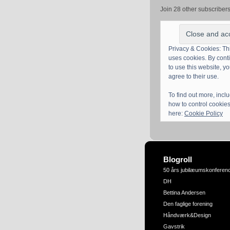
Join 28 other subscriber
Privacy & Cookies: Thi
uses cookies. By cont
to use this website, y
agree to their use.
To find out more, incl
how to control cookies
here:
Cookie Policy
Blogroll
50 års jubilæumskonferen
DH
Bettina Andersen
Den faglige forening
Håndværk&Design
Gavstrik