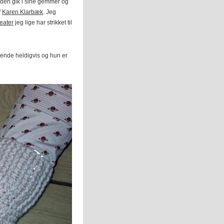
nden gik i sine gemmer og
f
Karen Klarbæk
. Jeg
eater
jeg lige har strikket til
hende heldigvis og hun er