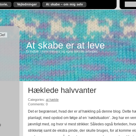
torie.
Vejledninger
At skabe – om mig selv
At skabe er at leve
Et indblik i mine elevers og egne tekstile arbejder.
Hæklede halvvanter
Categories:
at hækle
Comments: 0
Det er begrænset, hvad der er af hækling på denne blog. Dette h
planlagt, med opstod om følge af en ‘nødsituation’. Jeg har en v
jævnligt med, og hvor vi mest strikker. Således også forleden, hv
g
strikketøj samt de ekstra pinde, der skulle bruges, for at komme v