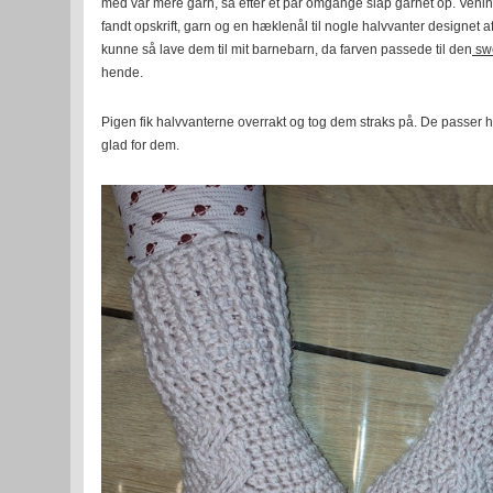
med var mere garn, så efter et par omgange slap garnet op. Veni
fandt opskrift, garn og en hæklenål til nogle halvvanter designet a
kunne så lave dem til mit barnebarn, da farven passede til den
sw
hende.
Pigen fik halvvanterne overrakt og tog dem straks på. De passer 
glad for dem.