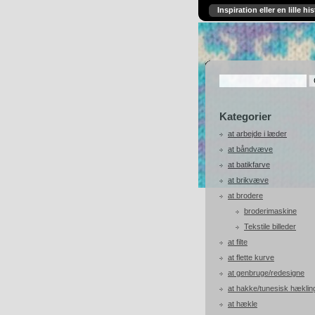
Inspiration eller en lille his
Kategorier
at arbejde i læder
at båndvæve
at batikfarve
at brikvæve
at brodere
broderimaskine
Tekstile billeder
at filte
at flette kurve
at genbruge/redesigne
at hakke/tunesisk hæklin
at hækle