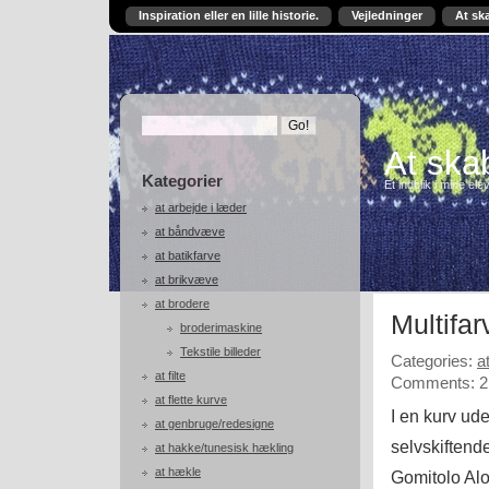
Inspiration eller en lille historie.
Vejledninger
At sk
At skab
Kategorier
Et indblik i mine ele
at arbejde i læder
at båndvæve
at batikfarve
at brikvæve
at brodere
Multifa
broderimaskine
Tekstile billeder
Categories:
a
at filte
Comments: 2
at flette kurve
I en kurv ude
at genbruge/redesigne
selvskiftende
at hakke/tunesisk hækling
at hækle
Gomitolo Alo