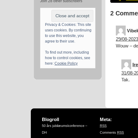
Join 28 other subscribers
2 Comme
Privacy & Cookies: This site
uses cookies. By continuing
Vibe
to use this website, you
29/08-2023
agree to their use.
Wouw – den
To find out more, including
how to control cookies, see
here:
Cookie Policy
Ir
31/08-20
Tak.
Blogroll
Meta:
50 års jubilæumskonference –
RSS
DH
Comments
RSS