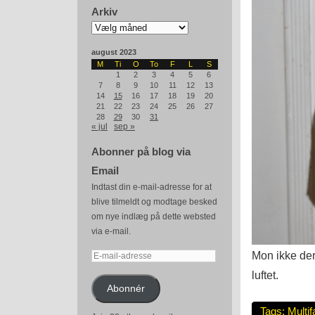
Arkiv
Arkiv
august 2023
M
Ti
O
To
F
L
S
1
2
3
4
5
6
7
8
9
10
11
12
13
14
15
16
17
18
19
20
21
22
23
24
25
26
27
28
29
30
31
« jul
sep »
Abonner på blog via
Email
Indtast din e-mail-adresse for at
blive tilmeldt og modtage besked
om nye indlæg på dette websted
via e-mail.
Mon ikke der
E-
mail-
luftet.
adresse
Abonnér
Tags:
Multif