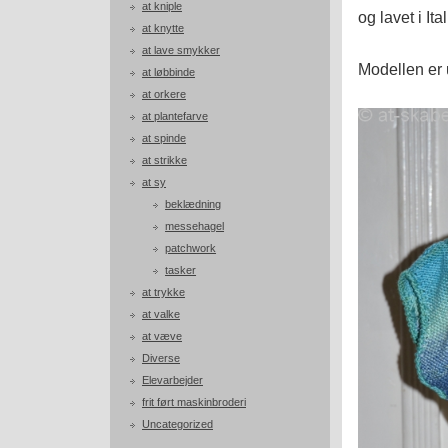
at kniple
og lavet i Ita
at knytte
at lave smykker
Modellen er 
at løbbinde
at orkere
at plantefarve
at spinde
at strikke
at sy
beklædning
messehagel
patchwork
tasker
at trykke
at valke
at væve
Diverse
Elevarbejder
frit ført maskinbroderi
Uncategorized