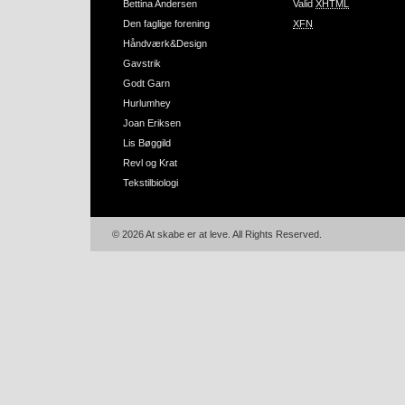
Bettina Andersen
Valid
XHTML
Den faglige forening
XFN
Håndværk&Design
Gavstrik
Godt Garn
Hurlumhey
Joan Eriksen
Lis Bøggild
Revl og Krat
Tekstilbiologi
© 2026 At skabe er at leve. All Rights Reserved.