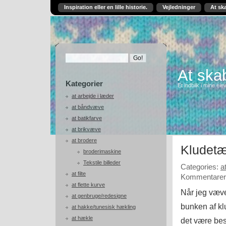
Inspiration eller en lille historie.
Vejledninger
At sk
At skab
Kategorier
Et indblik i mine ele
at arbejde i læder
at båndvæve
at batikfarve
at brikvæve
at brodere
Kludetæ
broderimaskine
Tekstile billeder
Categories:
a
at filte
Kommentarer 
at flette kurve
Når jeg væver
at genbruge/redesigne
bunken af k
at hakke/tunesisk hækling
at hækle
det være bes