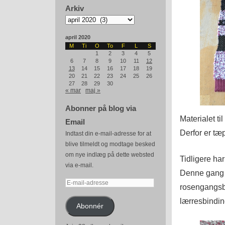
Arkiv
Arkiv
april 2020
M
Ti
O
To
F
L
S
1
2
3
4
5
6
7
8
9
10
11
12
13
14
15
16
17
18
19
20
21
22
23
24
25
26
27
28
29
30
« mar
maj »
Abonner på blog via
Materialet ti
Email
Derfor er tæ
Indtast din e-mail-adresse for at
blive tilmeldt og modtage besked
om nye indlæg på dette websted
Tidligere ha
via e-mail.
Denne gang v
E-
rosengangsbo
mail-
lærresbindin
adresse
Abonnér