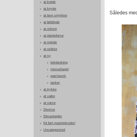
at kniple
at knytte
Således med
at lave smykker
at løbbinde
at orkere
at plantefarve
at spinde
at strikke
at sy
beklædning
messehagel
patchwork
tasker
at trykke
at valke
at væve
Diverse
Elevarbejder
frit ført maskinbroderi
Uncategorized