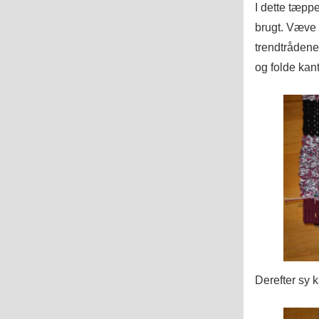
I dette tæppe
brugt. Væve 
trendtråden
og folde kan
Derefter sy k