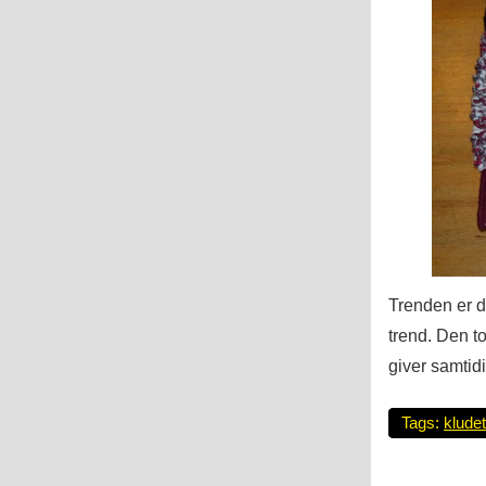
Trenden er 
trend. Den t
giver samtidig
Tags:
klude