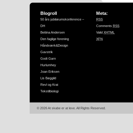
Blogroll
Meta:
50 års jubilæumskonference –
RSS
DH
Comments
RSS
Bettina Andersen
Valid
XHTML
Den faglige forening
XFN
Håndværk&Design
Gavstrik
Godt Garn
Hurlumhey
Joan Eriksen
Lis Bøggild
Revl og Krat
Tekstilbiologi
© 2026 At skabe er at leve. All Rights Reserved.