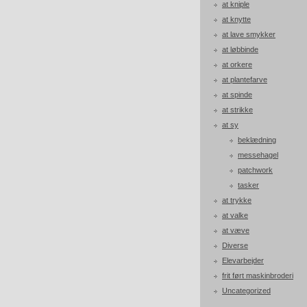
at kniple
at knytte
at lave smykker
at løbbinde
at orkere
at plantefarve
at spinde
at strikke
at sy
beklædning
messehagel
patchwork
tasker
at trykke
at valke
at væve
Diverse
Elevarbejder
frit ført maskinbroderi
Uncategorized