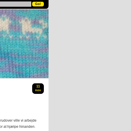
11
nov
udover ville vi arbejde
or at hjælpe hinanden.