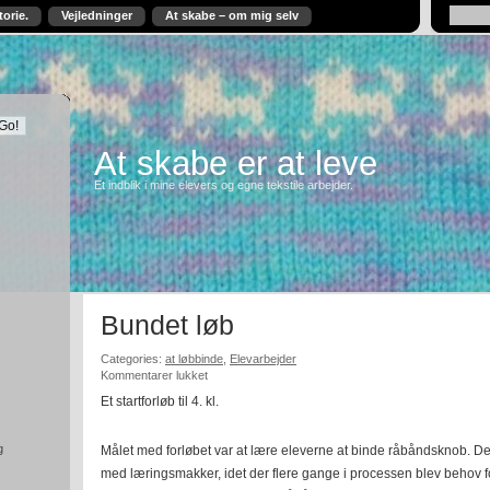
torie.
Vejledninger
At skabe – om mig selv
At skabe er at leve
Et indblik i mine elevers og egne tekstile arbejder.
Bundet løb
Categories:
at løbbinde
,
Elevarbejder
til
Kommentarer lukket
Bundet
Et startforløb til 4. kl.
løb
g
Målet med forløbet var at lære eleverne at binde råbåndsknob. Der
med læringsmakker, idet der flere gange i processen blev behov f