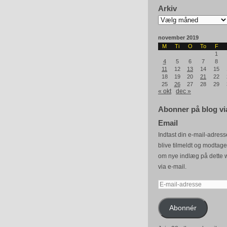
Arkiv
Arkiv
november 2019
M
Ti
O
To
F
1
4
5
6
7
8
11
12
13
14
15
18
19
20
21
22
25
26
27
28
29
« okt
dec »
Abonner på blog vi
Email
Indtast din e-mail-adresse
blive tilmeldt og modtag
om nye indlæg på dette 
via e-mail.
E-
mail-
adresse
Abonnér