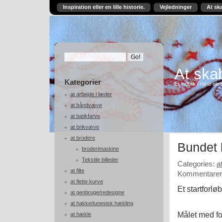
Inspiration eller en lille historie.
Vejledninger
At sk
At skab
Kategorier
Et indblik i mine ele
at arbejde i læder
at båndvæve
at batikfarve
at brikvæve
at brodere
Bundet 
broderimaskine
Tekstile billeder
Categories:
a
at filte
Kommentarer 
at flette kurve
Et startforløb 
at genbruge/redesigne
at hakke/tunesisk hækling
Målet med fo
at hækle