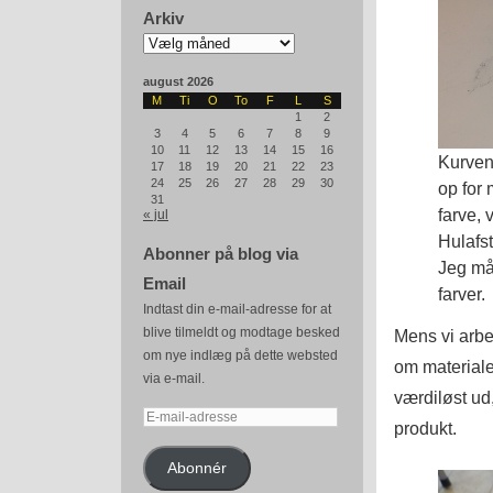
Arkiv
Arkiv
august 2026
M
Ti
O
To
F
L
S
1
2
3
4
5
6
7
8
9
10
11
12
13
14
15
16
Kurven 
17
18
19
20
21
22
23
24
25
26
27
28
29
30
op for 
31
farve, 
« jul
Hulafs
Abonner på blog via
Jeg må
Email
farver.
Indtast din e-mail-adresse for at
blive tilmeldt og modtage besked
Mens vi arbe
om nye indlæg på dette websted
om materiale
via e-mail.
værdiløst ud,
E-
produkt.
mail-
adresse
Abonnér