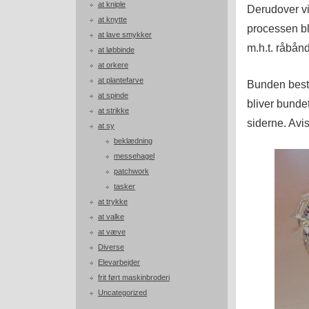
at kniple
Derudover vi
at knytte
processen bl
at lave smykker
m.h.t. råbån
at løbbinde
at orkere
at plantefarve
Bunden bestå
at spinde
bliver bundet
at strikke
siderne. Avi
at sy
beklædning
messehagel
patchwork
tasker
at trykke
at valke
at væve
Diverse
Elevarbejder
frit ført maskinbroderi
Uncategorized