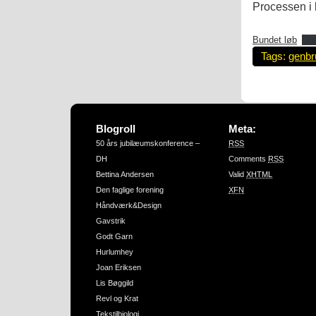
Processen i 
Bundet løb
Do
Tags:
genbr
Blogroll
Meta:
50 års jubilæumskonference –
RSS
DH
Comments
RSS
Bettina Andersen
Valid
XHTML
Den faglige forening
XFN
Håndværk&Design
Gavstrik
Godt Garn
Hurlumhey
Joan Eriksen
Lis Bøggild
Revl og Krat
Tekstilbiologi