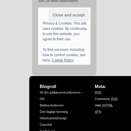
Join 28 other subscribers
Privacy & Cookies: This site
uses cookies. By continuing
to use this website, you
agree to their use.
To find out more, including
how to control cookies, see
here:
Cookie Policy
Blogroll
Meta:
50 års jubilæumskonference –
RSS
DH
Comments
RSS
Bettina Andersen
Valid
XHTML
Den faglige forening
XFN
Håndværk&Design
Gavstrik