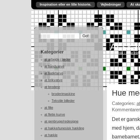
Inspiration eller en lille historie.
Vejledninger
At sk
At skab
Kategorier
Et indblik i mine ele
at arbejde i læder
at båndvæve
at batikfarve
at brikvæve
at brodere
Hue med
broderimaskine
Tekstile billeder
Categories:
a
at filte
Kommentarer 
at flette kurve
Det er ganske
at genbruge/redesigne
med hjem, da 
at hakke/tunesisk hækling
at hækle
barnebarnet.