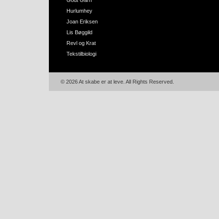
Godt Garn
Hurlumhey
Joan Eriksen
Lis Bøggild
Revl og Krat
Tekstilbiologi
© 2026 At skabe er at leve. All Rights Reserved.