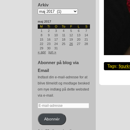
Arkiv
Arkiv
maj 2017
M
Ti
O
To
F
L
S
1
2
3
4
5
6
7
8
9
10
11
12
13
14
15
16
17
18
19
20
21
22
23
24
25
26
27
28
29
30
31
« apr
jun »
Abonner på blog via
Tags:
figurk
Email
Indtast din e-mail-adresse for at
blive tilmeldt og modtage besked
om nye indlæg på dette websted
via e-mail.
E-
mail-
adresse
Abonnér