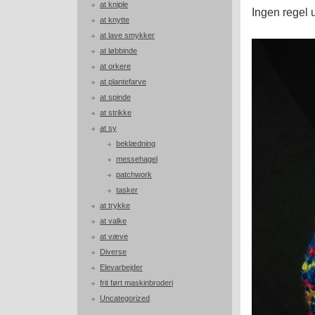
at kniple
Ingen regel 
at knytte
at lave smykker
at løbbinde
at orkere
at plantefarve
at spinde
at strikke
at sy
beklædning
messehagel
patchwork
tasker
at trykke
at valke
at væve
Diverse
Elevarbejder
frit ført maskinbroderi
Uncategorized