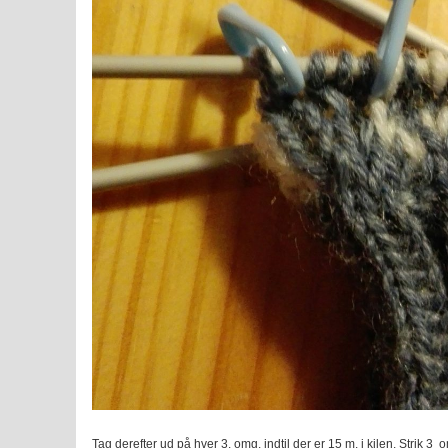
Tag derefter ud på hver 3. omg. indtil der er 15 m. i kilen. Strik 3