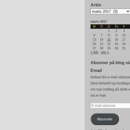
Arkiv
Arkiv
marts 2017
M
Ti
O
To
F
1
2
3
6
7
8
9
10
13
14
15
16
17
20
21
22
23
24
27
28
29
30
31
« feb
apr »
Abonner på blog vi
Email
Indtast din e-mail-adresse
blive tilmeldt og modtag
om nye indlæg på dette 
via e-mail.
E-
mail-
adresse
Abonnér