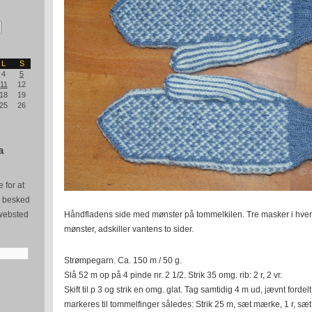
L
S
4
5
11
12
18
19
25
26
a
 for at
e besked
websted
Håndfladens side med mønster på tommelkilen. Tre masker i hver s
mønster, adskiller vantens to sider.
Strømpegarn. Ca. 150 m / 50 g.
Slå 52 m op på 4 pinde nr. 2 1/2. Strik 35 omg. rib: 2 r, 2 vr.
Skift til p 3 og strik en omg. glat. Tag samtidig 4 m ud, jævnt ford
markeres til tommelfinger således: Strik 25 m, sæt mærke, 1 r, sæ