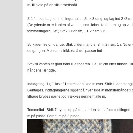
m. til hvile på en sikkerhedsnål.
Slå 4 m op bag tommelfingerhullet. Strik 3 omg. og tag ind 2×2 m: S
(De yderste m er kanten af vanten, som løber fra ribben og op ved
tommelfingerhullet.) Strik 2 r dr sm, 1 r. 2 r sm 2 r.
Strik igen tre omgange. Strik til der mangler 3 m. 2 r sm, 1 r. Nu e
omgangen. Mønstret strikkes så det passer ind.
Strik til vanten er godt forbi lillefingeren. Ca. 16 cm efter ribben. T
håndens længde.
Indtagning: 1 r, 1 løs af 1 r træk den løse m over. Strik til der mangl
Gentages. Indtagningerne ligger på hver side af mønsterbåndet i 
tilbage brydes garnet og trækkes gennem alle m.
Tommeltot: .Strik 7 nye m op på den anden side af tommelfingerhu
m på pinde. Fordel m på 3 pinde.