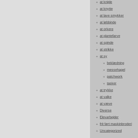
at kniple
at knytte
at lave smykker
at løbbinde
at orkere
at plantefarve
at spinde
at strikke
at sy
beklædning
messehagel
patchwork
tasker
at trykke
at valke
at væve
Diverse
Elevarbejder
frit ført maskinbroderi
Uncategorized