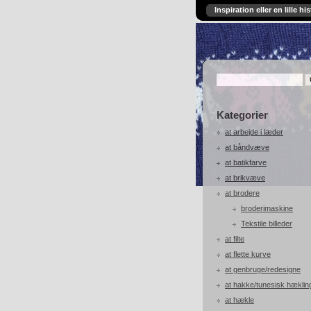
Inspiration eller en lille his
Kategorier
at arbejde i læder
at båndvæve
at batikfarve
at brikvæve
at brodere
broderimaskine
Tekstile billeder
at filte
at flette kurve
at genbruge/redesigne
at hakke/tunesisk hæklin
at hækle