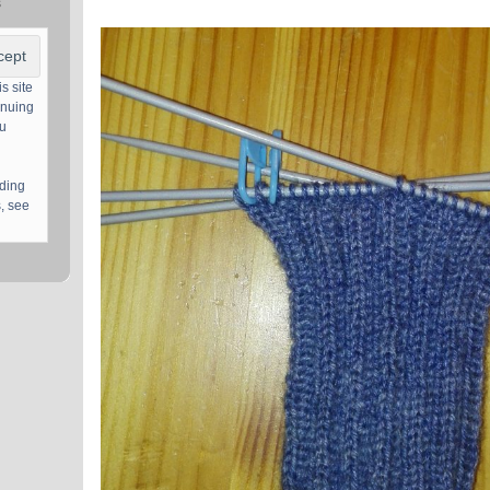
s
s site
inuing
ou
uding
, see