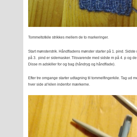
Tommeltotkile strikkes mellem de to markeringer.
Start mønsterstrik. Håndfladens mønster starter på 1. pind. Sidste 
på 3. pind er sidemasker. Tilsvarende med sidste m på 4. p og de t
Disse m adskiller for og bag (håndryg og håndflade).
Efter tre omgange starter udtagning til tommelfingerkile. Tag ud m
hver side af kilen indenfor mærkerne.