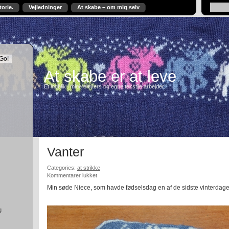
torie.
Vejledninger
At skabe – om mig selv
At skabe er at leve
Et indblik i mine elevers og egne tekstile arbejder.
Vanter
Categories:
at strikke
til
Kommentarer lukket
Vanter
Min søde Niece, som havde fødselsdag en af de sidste vinterdage
g