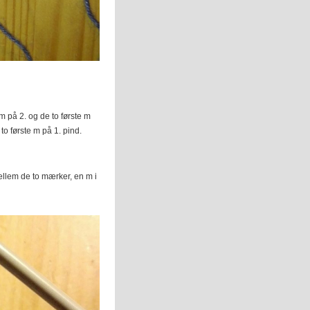
m på 2. og de to første m
o første m på 1. pind.
ellem de to mærker, en m i