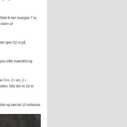
trik til der mangler 7 m.
 siden af
r der igen 52 m på
ilpas efter mønstret og
er 3 m. 2 r sm, 1 r.
siden. Når der er 10 m
llet og sæt de 15 hvilende