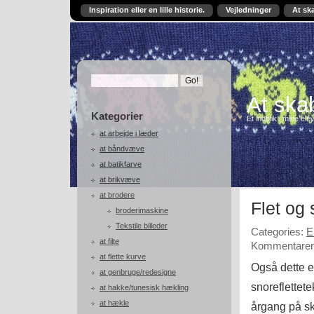
Inspiration eller en lille historie.
Vejledninger
At sk
At skab
Kategorier
Et indblik i mine ele
at arbejde i læder
at båndvæve
at batikfarve
at brikvæve
at brodere
Flet og
broderimaskine
Tekstile billeder
Categories:
E
at filte
Kommentarer 
at flette kurve
Også dette e
at genbruge/redesigne
snoreflettet
at hakke/tunesisk hækling
at hækle
årgang på sk