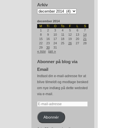
Arkiv
Arkiv
december 2014
M
Ti
O
To
F
L
S
1
2
3
4
5
6
7
8
9
10
11
12
13
14
15
16
17
18
19
20
21
22
23
24
25
26
27
28
29
30
31
« nov
jan »
Abonner på blog via
Email
Indtast din e-mail-adresse for at
blive tilmeldt og modtage besked
om nye indlæg på dette websted
via e-mail.
E-
mail-
adresse
Abonnér