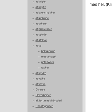
at kniple
med her. (Kli
at knytte
at lave smykker
at løbbinde
at orkere
at plantefarve
at spinde
at strikke
at sy
beklædning
messehagel
patchwork
tasker
at trykke
at valke
at væve
Diverse
Elevarbejder
frit ført maskinbroderi
Uncategorized