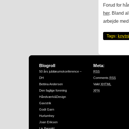
Forud for hå
her
. Bland a
arbejde med 
Tags:
knytn
Blogroll
Meta:
50 års jubilæumskonference –
RSS
DH
Comments
RSS
Bettina Andersen
Valid
XHTML
Den faglige forening
XFN
Håndværk&Design
Gavstrik
Godt Garn
Hurlumhey
Joan Eriksen
Lis Bøggild