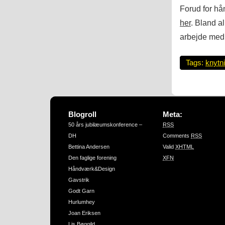
Forud for hå
her
. Bland a
arbejde med 
Tags:
knytn
Blogroll
Meta:
50 års jubilæumskonference –
RSS
DH
Comments
RSS
Bettina Andersen
Valid
XHTML
Den faglige forening
XFN
Håndværk&Design
Gavstrik
Godt Garn
Hurlumhey
Joan Eriksen
Lis Bøggild