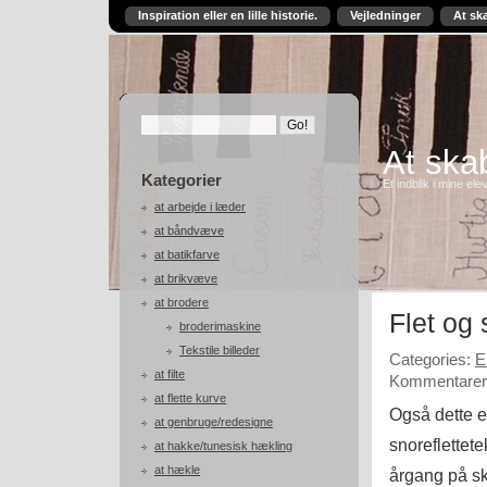
Inspiration eller en lille historie.
Vejledninger
At sk
At skab
Kategorier
Et indblik i mine ele
at arbejde i læder
at båndvæve
at batikfarve
at brikvæve
at brodere
Flet og
broderimaskine
Tekstile billeder
Categories:
E
at filte
Kommentarer 
at flette kurve
Også dette e
at genbruge/redesigne
snoreflettet
at hakke/tunesisk hækling
at hækle
årgang på sk