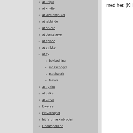
at kniple
med her. (Kli
at knytte
at lave smykker
at løbbinde
at orkere
at plantefarve
at spinde
at strikke
at sy
beklædning
messehagel
patchwork
tasker
at trykke
at valke
at væve
Diverse
Elevarbejder
frit ført maskinbroderi
Uncategorized