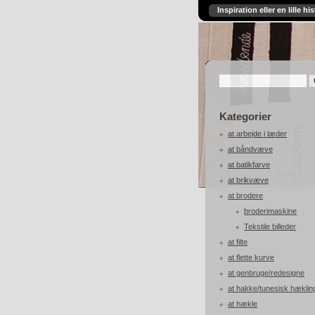
Inspiration eller en lille his
Kategorier
at arbejde i læder
at båndvæve
at batikfarve
at brikvæve
at brodere
broderimaskine
Tekstile billeder
at filte
at flette kurve
at genbruge/redesigne
at hakke/tunesisk hæklin
at hækle