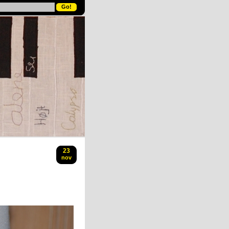
23
nov