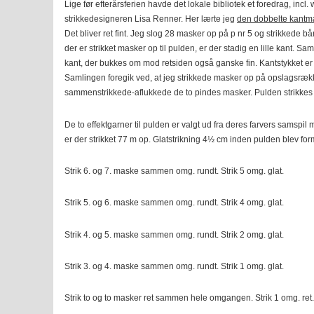
Lige før efterårsferien havde det lokale bibliotek et foredrag, incl
strikkedesigneren Lisa Renner. Her lærte jeg
den dobbelte kantm
Det bliver ret fint. Jeg slog 28 masker op på p nr 5 og strikkede bå
der er strikket masker op til pulden, er der stadig en lille kant. Sa
kant, der bukkes om mod retsiden også ganske fin. Kantstykket er 
Samlingen foregik ved, at jeg strikkede masker op på opslagsræ
sammenstrikkede-aflukkede de to pindes masker. Pulden strikkes
De to effektgarner til pulden er valgt ud fra deres farvers samspil 
er der strikket 77 m op. Glatstrikning 4½ cm inden pulden blev for
Strik 6. og 7. maske sammen omg. rundt. Strik 5 omg. glat.
Strik 5. og 6. maske sammen omg. rundt. Strik 4 omg. glat.
Strik 4. og 5. maske sammen omg. rundt. Strik 2 omg. glat.
Strik 3. og 4. maske sammen omg. rundt. Strik 1 omg. glat.
Strik to og to masker ret sammen hele omgangen. Strik 1 omg. ret.