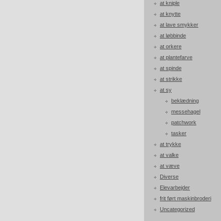
at kniple
at knytte
at lave smykker
at løbbinde
at orkere
at plantefarve
at spinde
at strikke
at sy
beklædning
messehagel
patchwork
tasker
at trykke
at valke
at væve
Diverse
Elevarbejder
frit ført maskinbroderi
Uncategorized