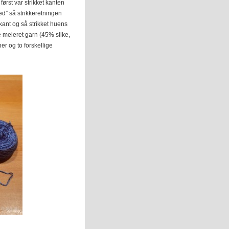
først var strikket kanten
ed” så strikkeretningen
kant og så strikket huens
e meleret garn (45% silke,
r og to forskellige