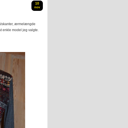
10
nov
l halskanter, ærmelængde
st enkle model jeg valgte.