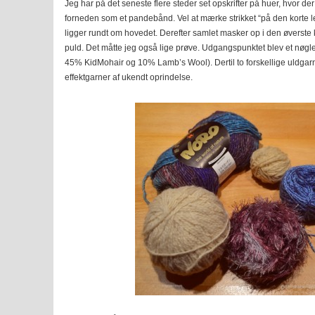
Jeg har på det seneste flere steder set opskrifter på huer, hvor der 
forneden som et pandebånd. Vel at mærke strikket “på den korte l
ligger rundt om hovedet. Derefter samlet masker op i den øverste 
puld. Det måtte jeg også lige prøve. Udgangspunktet blev et nøgl
45% KidMohair og 10% Lamb’s Wool). Dertil to forskellige uldgarne
effektgarner af ukendt oprindelse.