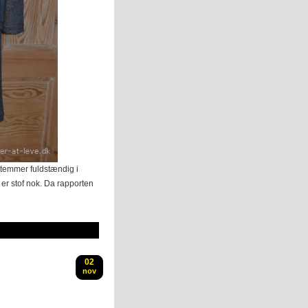
temmer fuldstændig i
er stof nok. Da rapporten
02
nov