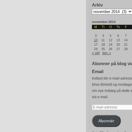
Arkiv
Arkiv
november 2014
M
Ti
O
To
F
3
4
5
6
7
10
11
12
13
14
17
18
19
20
21
24
25
26
27
28
« okt
dec »
Abonner på blog vi
Email
Indtast din e-mail-adresse
blive tilmeldt og modtag
om nye indlæg på dette 
via e-mail.
E-
mail-
adresse
Abonnér