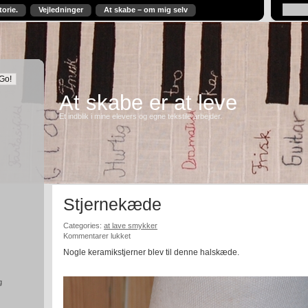
torie.
Vejledninger
At skabe – om mig selv
At skabe er at leve
Et indblik i mine elevers og egne tekstile arbejder.
Stjernekæde
Categories:
at lave smykker
til
Kommentarer lukket
Stjernekæde
Nogle keramikstjerner blev til denne halskæde.
g