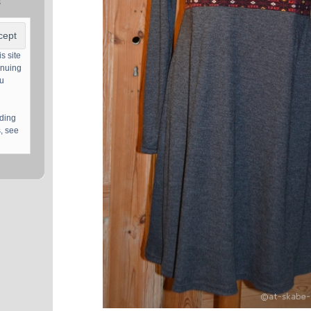
s
s site
inuing
ou
uding
, see