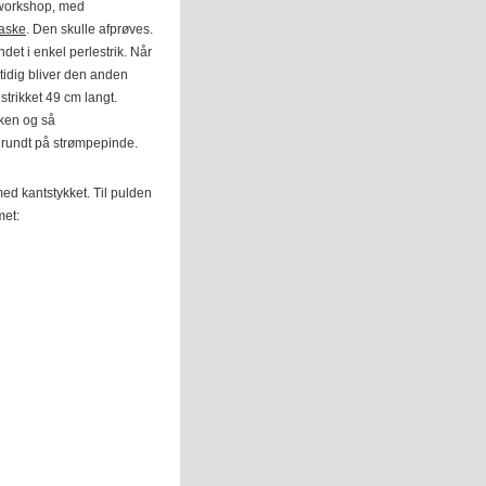
. workshop, med
aske
. Den skulle afprøves.
ndet i enkel perlestrik. Når
mtidig bliver den anden
strikket 49 cm langt.
kken og så
 rundt på strømpepinde.
med kantstykket. Til pulden
met: