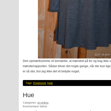
Den opmærksomme vil bemærke, at mønstret på for og bag ikke s
mønsterrapporten. Sådan bliver det nogle gange, når der kun lige 
er så stor, tror jeg ikke det vil betyde noget.
Tags:
Empiresnit
,
kjole
Hue
Categories:
at strikke
til
Kommentarer lukket
Hue