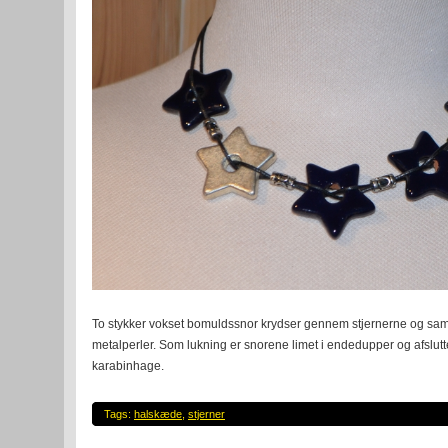
To stykker vokset bomuldssnor krydser gennem stjernerne og sa
metalperler. Som lukning er snorene limet i endedupper og afslutte
karabinhage.
Tags:
halskæde
,
stjerner