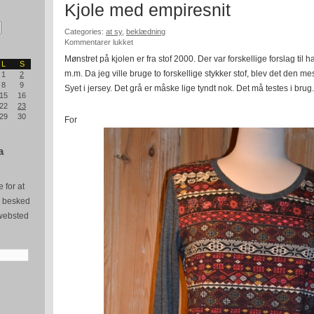
Kjole med empiresnit
Categories:
at sy
,
beklædning
til
Kommentarer lukket
Kjole
Mønstret på kjolen er fra stof 2000. Der var forskellige forslag ti
med
L
S
m.m. Da jeg ville bruge to forskellige stykker stof, blev det den me
empiresnit
1
2
8
9
Syet i jersey. Det grå er måske lige tyndt nok. Det må testes i brug.
15
16
22
23
29
30
For
a
 for at
e besked
websted