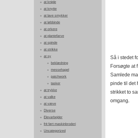
at kniple
at knytte
at lave smykker
at løbbinde
at orkere
at plantefarve
at spinde
at strikke
at sy
Så i stedet f
beklædning
Forsøgte at 
messehagel
Samlede mask
patchwork
pinde til det
tasker
at trykke
strikket to 
at valke
omgang.
at væve
Diverse
Elevarbejder
frit ført maskinbroderi
Uncategorized