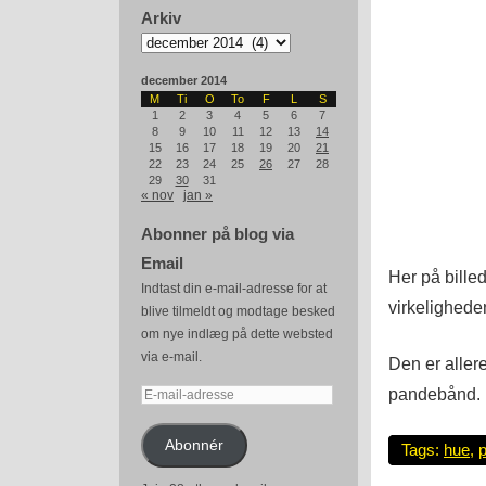
Arkiv
Arkiv
december 2014
M
Ti
O
To
F
L
S
1
2
3
4
5
6
7
8
9
10
11
12
13
14
15
16
17
18
19
20
21
22
23
24
25
26
27
28
29
30
31
« nov
jan »
Abonner på blog via
Email
Her på billed
Indtast din e-mail-adresse for at
virkelighede
blive tilmeldt og modtage besked
om nye indlæg på dette websted
via e-mail.
Den er aller
pandebånd.
E-
mail-
adresse
Abonnér
Tags:
hue
,