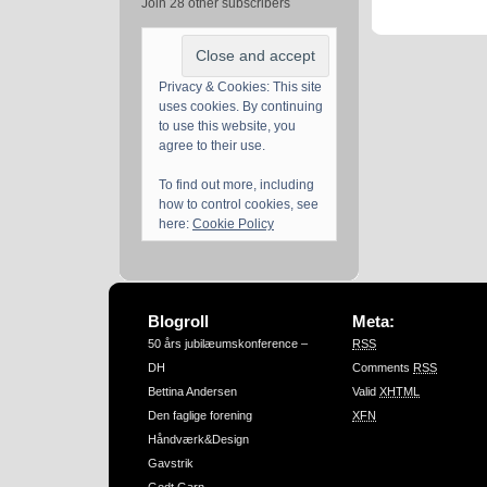
Join 28 other subscribers
Privacy & Cookies: This site
uses cookies. By continuing
to use this website, you
agree to their use.
To find out more, including
how to control cookies, see
here:
Cookie Policy
Blogroll
Meta:
50 års jubilæumskonference –
RSS
DH
Comments
RSS
Bettina Andersen
Valid
XHTML
Den faglige forening
XFN
Håndværk&Design
Gavstrik