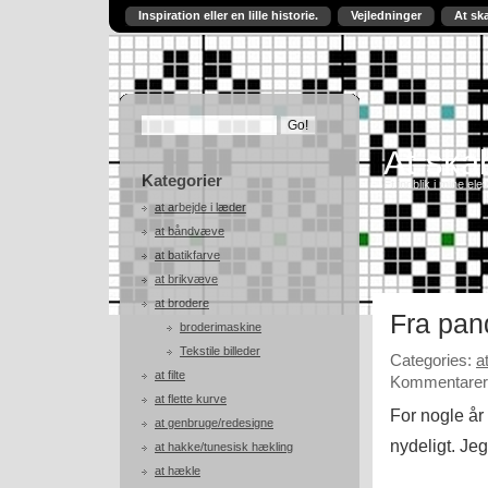
Inspiration eller en lille historie.
Vejledninger
At sk
At skab
Kategorier
Et indblik i mine ele
at arbejde i læder
at båndvæve
at batikfarve
at brikvæve
at brodere
Fra pan
broderimaskine
Tekstile billeder
Categories:
a
at filte
Kommentarer 
at flette kurve
For nogle år
at genbruge/redesigne
nydeligt. Jeg
at hakke/tunesisk hækling
at hækle