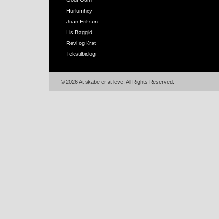
Godt Garn
Hurlumhey
Joan Eriksen
Lis Bøggild
Revl og Krat
Tekstilbiologi
© 2026 At skabe er at leve. All Rights Reserved.