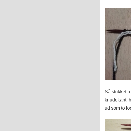
Så strikket r
knudekant; h
ud som to lo