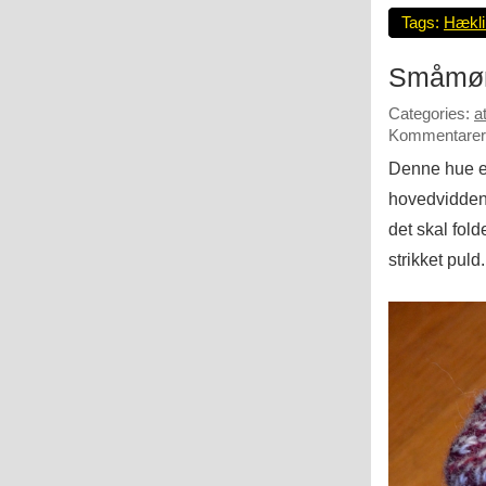
Tags:
Hækli
Småmøn
Categories:
a
Kommentarer 
Denne hue er
hovedvidden.
det skal fol
strikket puld.