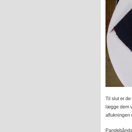
Til slut er 
lægge dem v
aflukningen 
Pandebåndsk