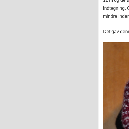
11 m og de 
indtagning.
mindre inden
Det gav denn