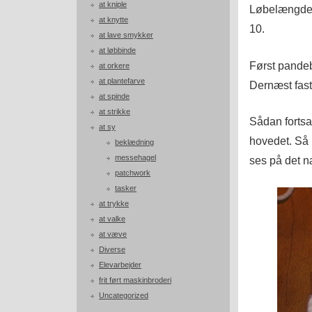
at kniple
Løbelængden 
at knytte
10.
at lave smykker
at løbbinde
Først pandeb
at orkere
at plantefarve
Dernæst fast
at spinde
at strikke
Sådan fortsat
at sy
hovedet. Så
beklædning
messehagel
ses på det næ
patchwork
tasker
at trykke
at valke
at væve
Diverse
Elevarbejder
frit ført maskinbroderi
Uncategorized