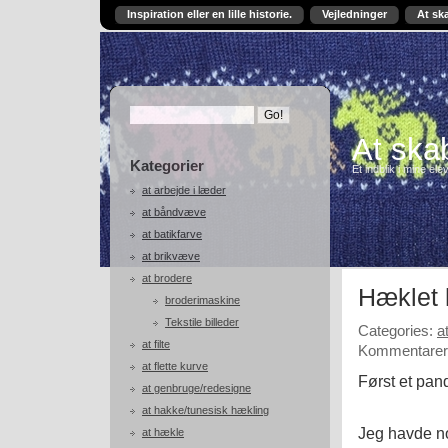
Inspiration eller en lille historie.
Vejledninger
At sk
At skab
Kategorier
Et indblik i mine ele
at arbejde i læder
at båndvæve
at batikfarve
at brikvæve
at brodere
Hæklet
broderimaskine
Tekstile billeder
Categories:
a
at filte
Kommentarer 
at flette kurve
Først et pa
at genbruge/redesigne
at hakke/tunesisk hækling
Jeg havde no
at hækle