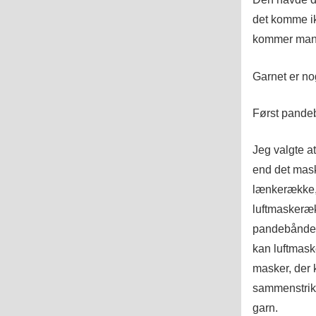
det komme ik
kommer mang
Garnet er nog
Først pande
Jeg valgte a
end det mask
lænkerække, 
luftmaskeræk
pandebåndet
kan luftmask
masker, der 
sammenstrikk
garn.