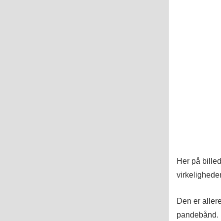
Her på billed
virkelighede
Den er aller
pandebånd.