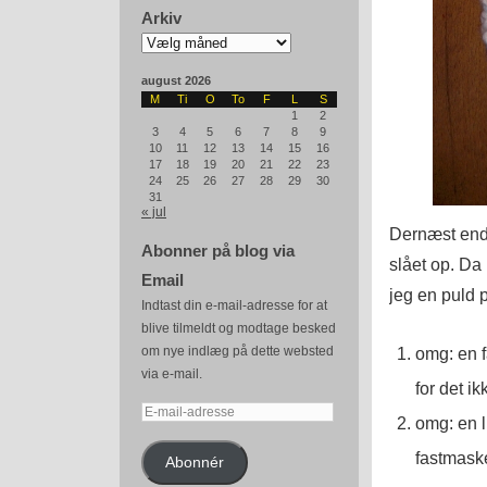
Arkiv
Arkiv
august 2026
M
Ti
O
To
F
L
S
1
2
3
4
5
6
7
8
9
10
11
12
13
14
15
16
17
18
19
20
21
22
23
24
25
26
27
28
29
30
31
« jul
Dernæst end
Abonner på blog via
slået op. Da
Email
jeg en puld 
Indtast din e-mail-adresse for at
blive tilmeldt og modtage besked
om nye indlæg på dette websted
omg: en f
via e-mail.
for det ik
E-
omg: en 
mail-
fastmask
adresse
Abonnér