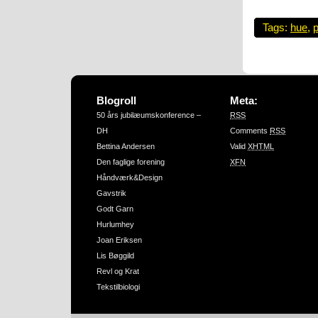
Tags:
hue
,
Blogroll
Meta:
50 års jubilæumskonference –
RSS
DH
Comments
RSS
Bettina Andersen
Valid
XHTML
Den faglige forening
XFN
Håndværk&Design
Gavstrik
Godt Garn
Hurlumhey
Joan Eriksen
Lis Bøggild
Revl og Krat
Tekstilbiologi