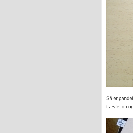
Så er pandeb
trævlet op o