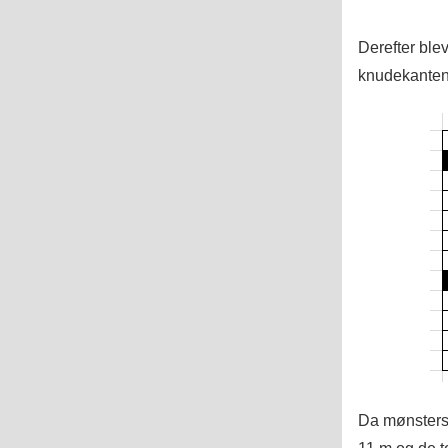
Derefter ble
knudekanten e
Da mønsterst