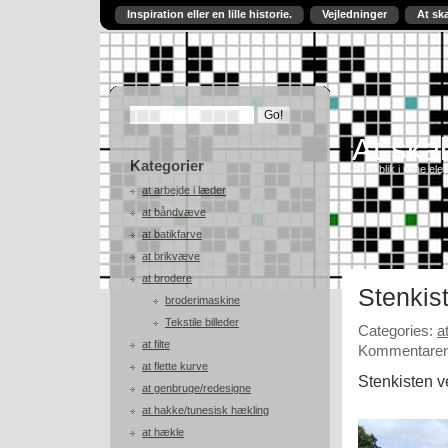
Inspiration eller en lille historie.
Vejledninger
At sk
At skab
Kategorier
Et indblik i mine ele
at arbejde i læder
at båndvæve
at batikfarve
at brikvæve
at brodere
Stenkis
broderimaskine
Tekstile billeder
Categories:
a
at filte
Kommentarer 
at flette kurve
Stenkisten v
at genbruge/redesigne
at hakke/tunesisk hækling
at hækle