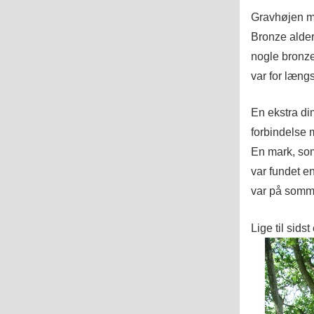
Gravhøjen me
Bronze alder
nogle bronze
var for læng
En ekstra dime
forbindelse 
En mark, som
var fundet en
var på somme
Lige til sids