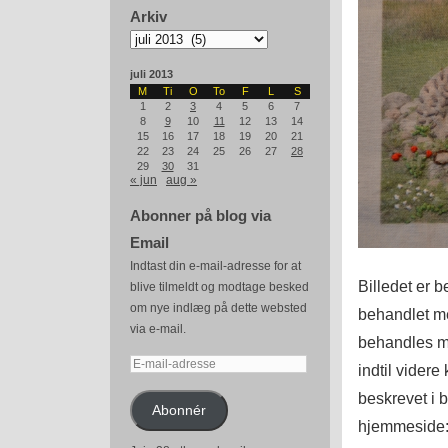
Arkiv
Arkiv
juli 2013
M
Ti
O
To
F
L
S
1
2
3
4
5
6
7
8
9
10
11
12
13
14
15
16
17
18
19
20
21
22
23
24
25
26
27
28
29
30
31
« jun
aug »
Abonner på blog via
Email
Indtast din e-mail-adresse for at
Billedet er b
blive tilmeldt og modtage besked
om nye indlæg på dette websted
behandlet me
via e-mail.
behandles me
E-
indtil vider
mail-
beskrevet i 
adresse
Abonnér
hjemmeside