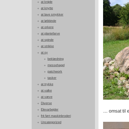
at kniple
at knytte
at lave smykker
at løbbinde
at orkere
at plantefarve
at spinde
at strikke
at sy
beklædning
messehagel
patchwork
tasker
at trykke
at valke
at væve
Diverse
Elevarbejder
… omsat til e
frit ført maskinbroderi
Uncategorized