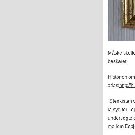
Måske skulle
beskåret.
Historien omk
atlas:
http://
“Stenkisten 
lå syd for L
undersøgte 
mellem Esbj