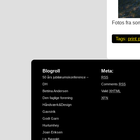
Fotos fra s
Tags:
print 
Blogroll
Meta:
50 års jubilæumskonference –
RSS
DH
Comments
RSS
Bettina Andersen
Valid
XHTML
Den faglige forening
XFN
Håndværk&Design
Gavstrik
Godt Garn
Hurlumhey
Joan Eriksen
Lis Bøggild