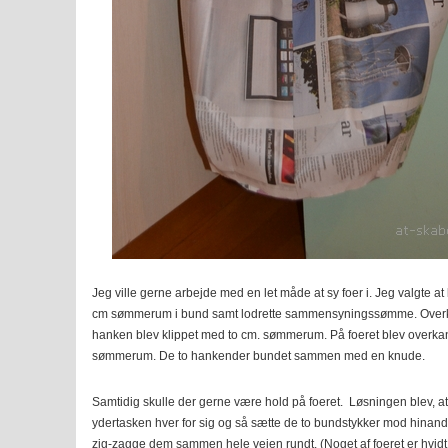
Jeg ville gerne arbejde med en let måde at sy foer i. Jeg valgte a
cm sømmerum i bund samt lodrette sammensyningssømme. Overka
hanken blev klippet med to cm. sømmerum. På foeret blev overka
sømmerum. De to hankender bundet sammen med en knude.
Samtidig skulle der gerne være hold på foeret. Løsningen blev, at
ydertasken hver for sig og så sætte de to bundstykker mod hinan
zig-zagge dem sammen hele vejen rundt. (Noget af foeret er hvidt 