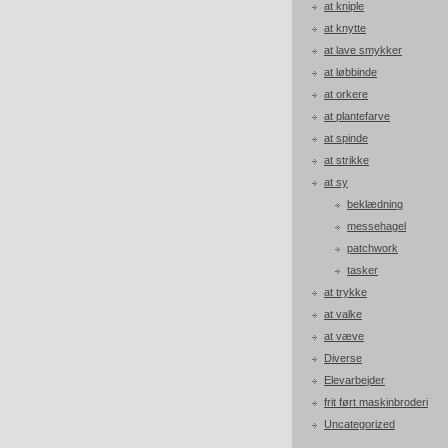
at kniple
at knytte
at lave smykker
at løbbinde
at orkere
at plantefarve
at spinde
at strikke
at sy
beklædning
messehagel
patchwork
tasker
at trykke
at valke
at væve
Diverse
Elevarbejder
frit ført maskinbroderi
Uncategorized