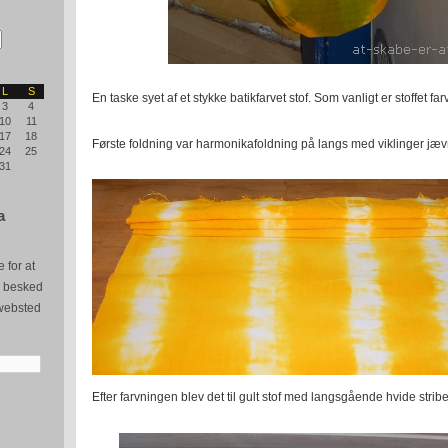
L
S
En taske syet af et stykke batikfarvet stof. Som vanligt er stoffet f
3
4
10
11
17
18
Første foldning var harmonikafoldning på langs med viklinger jævn
24
25
31
a
 for at
e besked
websted
Efter farvningen blev det til gult stof med langsgående hvide stribe