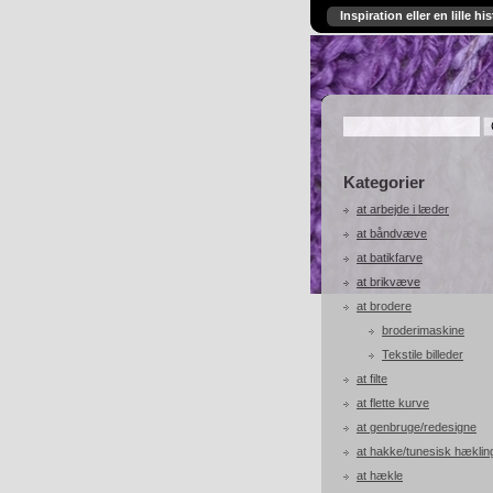
Inspiration eller en lille his
Kategorier
at arbejde i læder
at båndvæve
at batikfarve
at brikvæve
at brodere
broderimaskine
Tekstile billeder
at filte
at flette kurve
at genbruge/redesigne
at hakke/tunesisk hæklin
at hækle