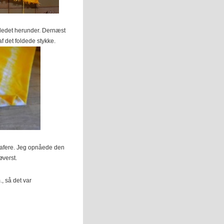
illedet herunder. Dernæst
af det foldede stykke.
grafere. Jeg opnåede den
øverst.
, så det var