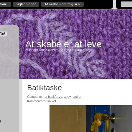
torie.
Vejledninger
At skabe – om mig selv
At skabe er at leve
Et indblik i mine elevers og egne tekstile arbejder.
Batiktaske
Categories:
at batikfarve
,
at sy
,
tasker
til
Kommentarer lukket
Batiktaske
g