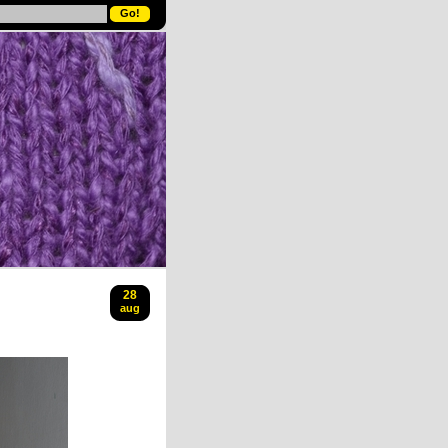
28
aug