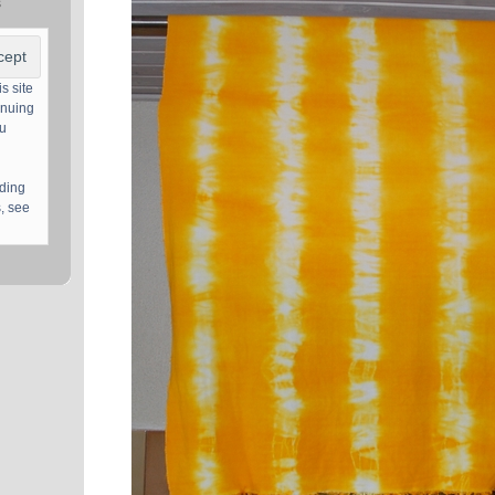
s
s site
inuing
ou
uding
, see