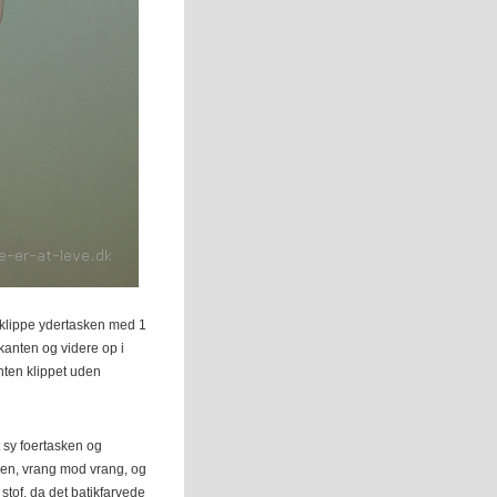
t klippe ydertasken med 1
nten og videre op i
nten klippet uden
 sy foertasken og
den, vrang mod vrang, og
stof, da det batikfarvede