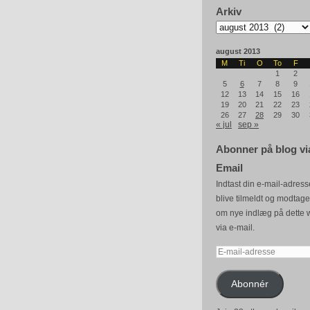
Arkiv
Arkiv
august 2013
M
Ti
O
To
F
1
2
5
6
7
8
9
12
13
14
15
16
19
20
21
22
23
26
27
28
29
30
« jul
sep »
Abonner på blog vi
Email
Indtast din e-mail-adresse
blive tilmeldt og modtag
om nye indlæg på dette 
via e-mail.
E-
mail-
adresse
Abonnér