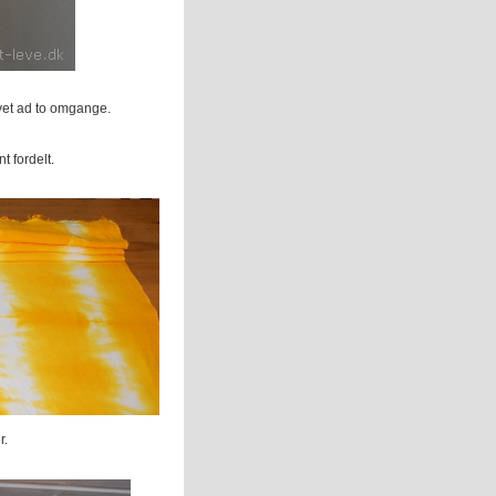
arvet ad to omgange.
t fordelt.
r.